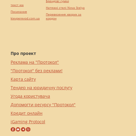
Брендові сумки
текст юа
Натяжні стелі Nova Stelya
Посилання
Перевезення хворих за
kievperevod.com.ua
кордон
Про проект
Реклама на "Протокол"
"Протокол" без реклами!
Карта сайту
Тендер на юридичну послугу
Угода користувача
Допомогти ресурсу "Протокол"
Кредит онлайн
iGaming Protocol