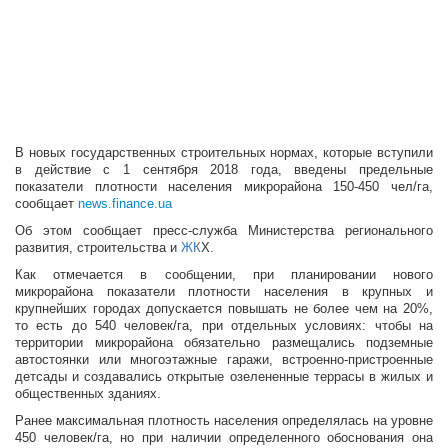
В новых государственных строительных нормах, которые вступили
в действие с 1 сентября 2018 года, введены предельные
показатели плотности населения микрорайона 150-450 чел/га,
сообщает
news.finance.ua
Об этом сообщает пресс-служба Министерства регионального
развития, строительства и
ЖК
Х.
Как отмечается в сообщении, при планировании нового
микрорайона показатели плотности населения в крупных и
крупнейших городах допускается повышать не более чем на 20%,
то есть до 540 человек/га, при отдельных условиях: чтобы на
территории микрорайона обязательно размещались подземные
автостоянки или многоэтажные гаражи, встроенно-пристроенные
детсады и создавались открытые озелененные террасы в жилых и
общественных зданиях.
Ранее максимальная плотность населения определялась на уровне
450 человек/га, но при наличии определенного обоснования она