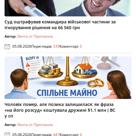
Суд оштрафував командира військової частини за
ігнорування рішення на 66 560 грн
Автор:
Лента от Протокола
05.08.2026
Переглядів:
339
Коментарі:
0
Чоловік помер, але позика залишилася: як фраза
«на його розсуд» коштувала дружині $1,1 млн ( ВС
у сп
Автор:
Лента от Протокола
05.08.2026
Переглядів:
447
Коментарі:
0