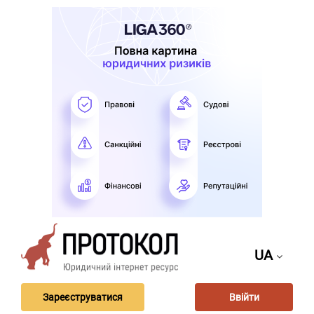
UA
Зареєструватися
Ввійти