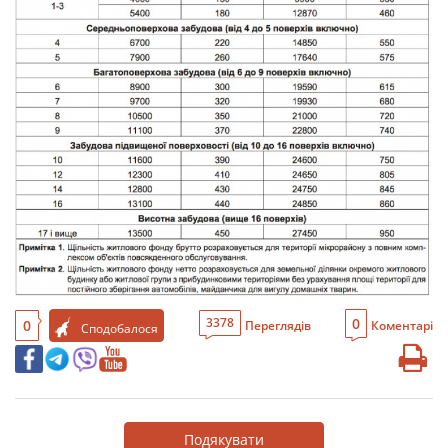
0
3378
0
Переглядів
Коментарі
Сподобалося
Подякувати