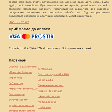
тексти, коментарі, статті, фотозображення, малюнки, ящик-шота, скани, відео,
аудіо, інші матеріали. При використанні матеріалів, розміщених на веб -
сторінках «Протокол» наявність гіперпосилання відкритого для індексації
пошуковими системами на protocol.ua обов`язкове. Під використанням
розуміється копіювання, адаптація, рерайтинг, модифікація тощо.
Повний текст
Приймаємо до оплати
Copyright © 2014-2026 «Протокол». Всі права захищені.
Партнери
Сережки з діамантами
pereklad.ua
alliancetechnika.ua
Підготовка до НМТ / ЗНО
миралинкс
Винна шафа
Веб мастер
Перевезення хворих
https://motokosmos.ua/
hospice-life.com.ua/
Синтезатори
mk-translations.ua
perevod.agency
maltina.com.ua
agrotechnika.com.ua
Шафи купе
europeservice.com.ua