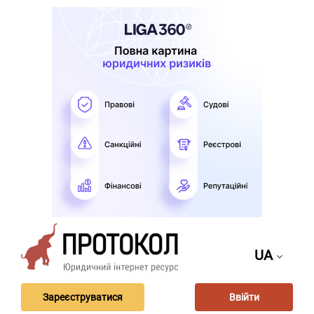
UA
Зареєструватися
Ввійти