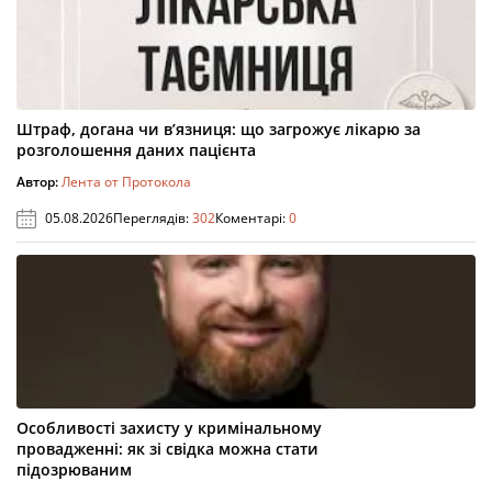
Штраф, догана чи в’язниця: що загрожує лікарю за
розголошення даних пацієнта
Автор:
Лента от Протокола
05.08.2026
Переглядів:
302
Коментарі:
0
Особливості захисту у кримінальному
провадженні: як зі свідка можна стати
підозрюваним