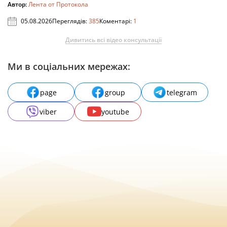
Автор:
Лента от Протокола
05.08.2026
Переглядів:
385
Коментарі:
1
Дивитись всі відео консультації
Ми в соціальних мережах:
page
group
telegram
viber
youtube