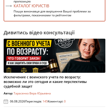
пропозицію
КАТАЛОГ ЮРИСТІВ
Пошук виконавця для вирішення Вашої проблеми за
фильтрами, показниками та рейтингом
Дивитись відео консультації
Исключение с воинского учета по возрасту:
возможно ли это сегодня и какие перспективы
судебной защит
Автор:
Тарасенко Вера Юрьевна
06.08.2026
Переглядів:
145
Коментарі:
0