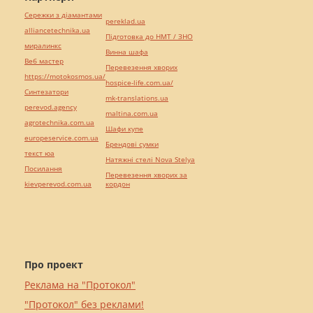
Сережки з діамантами
pereklad.ua
alliancetechnika.ua
Підготовка до НМТ / ЗНО
миралинкс
Винна шафа
Веб мастер
Перевезення хворих
https://motokosmos.ua/
hospice-life.com.ua/
Синтезатори
mk-translations.ua
perevod.agency
maltina.com.ua
agrotechnika.com.ua
Шафи купе
europeservice.com.ua
Брендові сумки
текст юа
Натяжні стелі Nova Stelya
Посилання
Перевезення хворих за
kievperevod.com.ua
кордон
Про проект
Реклама на "Протокол"
"Протокол" без реклами!