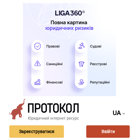
UA
Зареєструватися
Ввійти