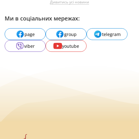
Дивитись усі новини
Ми в соціальних мережах:
page
group
telegram
viber
youtube