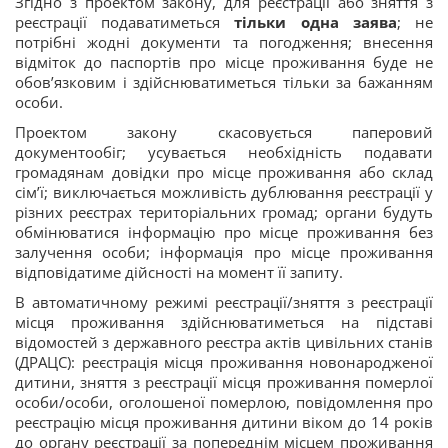
Згідно з проектом закону, для реєстрації або зняття з
реєстрації подаватиметься
тільки одна заява
; не
потрібні жодні документи та погодження; внесення
відміток до паспортів про місце проживання буде не
обов’язковим і здійснюватиметься тільки за бажанням
особи.
Проектом закону скасовується паперовий
документообіг; усувається необхідність подавати
громадянам довідки про місце проживання або склад
сім’ї; виключається можливість дублювання реєстрації у
різних реєстрах територіальних громад; органи будуть
обмінюватися інформацію про місце проживання без
залучення особи; інформація про місце проживання
відповідатиме дійсності на момент її запиту.
В автоматичному режимі реєстрації/зняття з реєстрації
місця проживання здійснюватиметься на підставі
відомостей з державного реєстра актів цивільних станів
(ДРАЦС): реєстрація місця проживання новонародженої
дитини, зняття з реєстрації місця проживання померлої
особи/особи, оголошеної померлою, повідомлення про
реєстрацію місця проживання дитини віком до 14 років
до органу реєстрації за попереднім місцем проживання