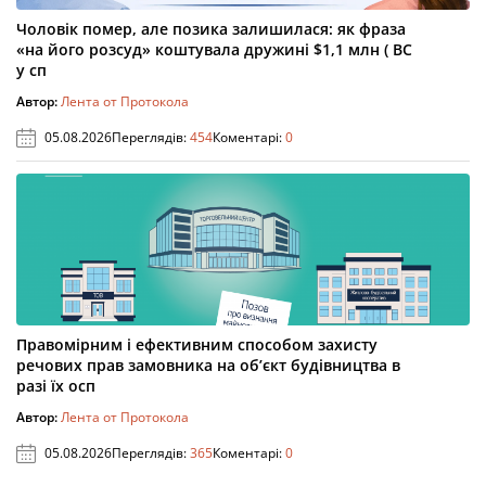
Чоловік помер, але позика залишилася: як фраза
«на його розсуд» коштувала дружині $1,1 млн ( ВС
у сп
Автор:
Лента от Протокола
05.08.2026
Переглядів:
454
Коментарі:
0
Правомірним і ефективним способом захисту
речових прав замовника на об’єкт будівництва в
разі їх осп
Автор:
Лента от Протокола
05.08.2026
Переглядів:
365
Коментарі:
0