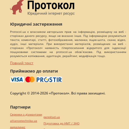
Юридичні застереження
Protocol.ua є власником авторських прав на інформацію, розміщену на веб -
сторінках даного ресурсу, якщо не вказано інше. Під інформацією розуміються
тексти, коментарі, статті, фотозображення, малюнки, ящик-шота, скани, відео,
аудіо, інші матеріали. При використанні матеріалів, розміщених на веб -
сторінках «Протокол» наявність гіперпосилання відкритого для індексації
пошуковими системами на protocol.ua обов`язкове. Під використанням
розуміється копіювання, адаптація, рерайтинг, модифікація тощо.
Повний текст
Приймаємо до оплати
Copyright © 2014-2026 «Протокол». Всі права захищені.
Партнери
Сережки з діамантами
pereklad.ua
alliancetechnika.ua
Підготовка до НМТ / ЗНО
миралинкс