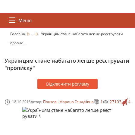
Меню
...
Головна
Українцям стане набагато легше реєструвати
"пропис...
Українцям стане набагато легше реєструвати
"прописку"
Відключити рекламу
1
27103
18.10.2018
Автор:
Понзель Марина Генадіївна
4