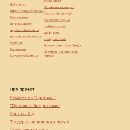
Винна шафа
Веб мастер
Перевезення хворих
https://motokosmos.ua/
hospice-life.com.ua/
Синтезатори
mk-translations.ua
perevod.agency
maltina.com.ua
agrotechnika.com.ua
Шафи купе
europeservice.com.ua
Брендові сумки
текст юа
Натяжні стелі Nova Stelya
Посилання
Перевезення хворих за
kievperevod.com.ua
кордон
Про проект
Реклама на "Протокол"
"Протокол" без реклами!
Карта сайту
Тендер на юридичну послугу
Угода користувача