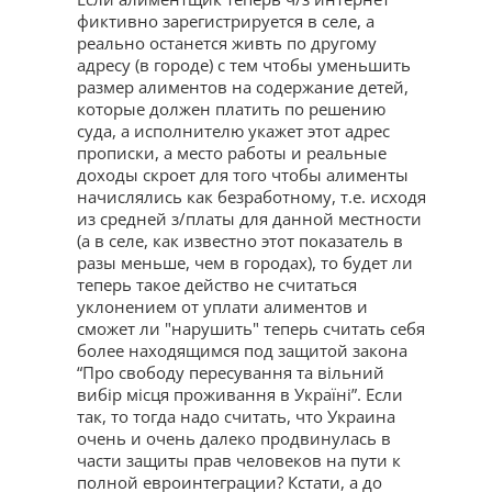
фиктивно зарегистрируется в селе, а
реально останется живть по другому
адресу (в городе) с тем чтобы уменьшить
размер алиментов на содержание детей,
которые должен платить по решению
суда, а исполнителю укажет этот адрес
прописки, а место работы и реальные
доходы скроет для того чтобы алименты
начислялись как безработному, т.е. исходя
из средней з/платы для данной местности
(а в селе, как известно этот показатель в
разы меньше, чем в городах), то будет ли
теперь такое действо не считаться
уклонением от уплати алиментов и
сможет ли "нарушить" теперь считать себя
более находящимся под защитой закона
“Про свободу пересування та вільний
вибір місця проживання в Україні”. Если
так, то тогда надо считать, что Украина
очень и очень далеко продвинулась в
части защиты прав человеков на пути к
полной евроинтеграции? Кстати, а до