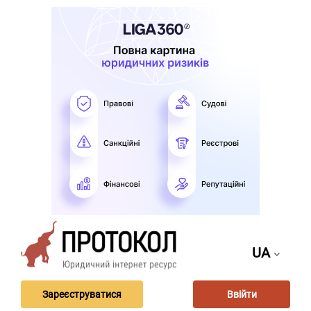
UA
Зареєструватися
Ввійти