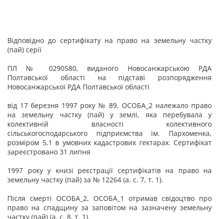
Відповідно до сертифікату на право на земельну частку
(пай) серії
ПЛ № 0290580, виданого Новосанжарською РДА
Полтавської області на підставі розпорядження
Новосанжарської РДА Полтавської області
від 17 березня 1997 року № 89, ОСОБА_2 належало право
на земельну частку (пай) у землі, яка перебувала у
колективній власності колективного
сільськогосподарського підприємства ім. Пархоменка,
розміром 5,1 в умовних кадастрових гектарах. Сертифікат
зареєстровано 31 липня
1997 року у книзі реєстрації сертифікатів на право на
земельну частку (пай) за № 12264 (а. с. 7, т. 1).
Після смерті ОСОБА_2, ОСОБА_1 отримав свідоцтво про
право на спадщину за заповітом на зазначену земельну
частку (пай) (а. с. 8, т. 1).