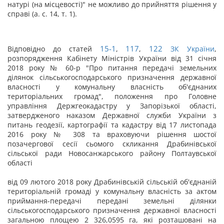
натурі (на місцевості)" не можливо до прийняття рішення у
справі (а. с. 14, т. 1).
15-1
117
122
Відповідно до статей
,
,
ЗК України
,
розпорядження Кабінету Міністрів України від 31 січня
2018 року № 60-р "Про питання передачі земельних
ділянок сільськогосподарського призначення державної
власності у комунальну власність об'єднаних
територіальних громад", положення про Головне
управління Держгеокадастру у Запорізької області,
затвердженого наказом Державної служби України з
питань геодезії, картографії та кадастру від 17 листопада
2016 року № 308 та враховуючи рішення шостої
позачергової сесії сьомого скликання Драбинівської
сільської ради Новосанжарського району Полтаувської
області
від 09 лютого 2018 року Драбинівській сільській об'єднаній
територіальній громаді у комунальну власність за актом
приймання-передачі передані земельні ділянки
сільськогосподарського призначення державної власності
загальною площею 2 326,0595 га, які розташовані на