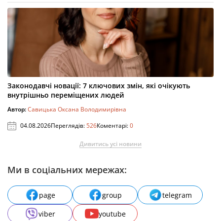
Законодавчі новації: 7 ключових змін, які очікують
внутрішньо переміщених людей
Автор:
Савицька Оксана Володимирівна
04.08.2026
Переглядів:
526
Коментарі:
0
Дивитись усі новини
Ми в соціальних мережах:
page
group
telegram
viber
youtube