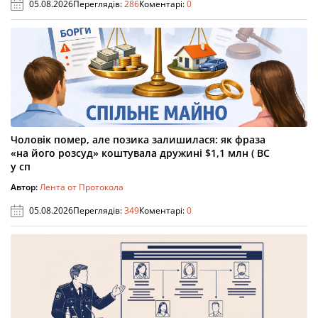
05.08.2026
Переглядів:
286
Коментарі:
0
Чоловік помер, але позика залишилася: як фраза
«на його розсуд» коштувала дружині $1,1 млн ( ВС
у сп
Автор:
Лента от Протокола
05.08.2026
Переглядів:
349
Коментарі:
0