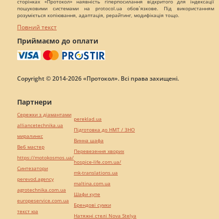
сторінках «Протокол» наявність гіперпосилання відкритого для індексації
пошуковими системами на protocol.ua обов`язкове. Під використанням
розуміється копіювання, адаптація, рерайтинг, модифікація тощо.
Повний текст
Приймаємо до оплати
Copyright © 2014-2026 «Протокол». Всі права захищені.
Партнери
Сережки з діамантами
pereklad.ua
alliancetechnika.ua
Підготовка до НМТ / ЗНО
миралинкс
Винна шафа
Веб мастер
Перевезення хворих
https://motokosmos.ua/
hospice-life.com.ua/
Синтезатори
mk-translations.ua
perevod.agency
maltina.com.ua
agrotechnika.com.ua
Шафи купе
europeservice.com.ua
Брендові сумки
текст юа
Натяжні стелі Nova Stelya