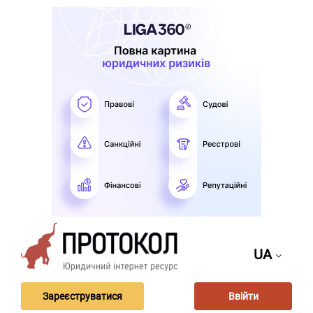
UA
Зареєструватися
Ввійти