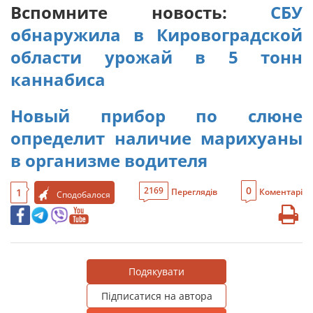
Вспомните новость:
СБУ
обнаружила в Кировоградской
области урожай в 5 тонн
каннабиса
Новый прибор по слюне
определит наличие марихуаны
в организме водителя
0
2169
1
Переглядів
Коментарі
Сподобалося
Подякувати
Підписатися на автора