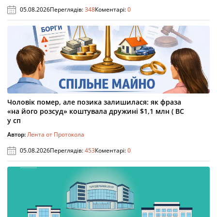
05.08.2026
Переглядів:
348
Коментарі:
0
Чоловік помер, але позика залишилася: як фраза
«на його розсуд» коштувала дружині $1,1 млн ( ВС
у сп
Автор:
Лента от Протокола
05.08.2026
Переглядів:
453
Коментарі:
0