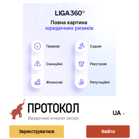
UA
Зареєструватися
Ввійти