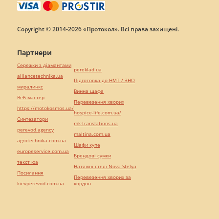
Copyright © 2014-2026 «Протокол». Всі права захищені.
Партнери
Сережки з діамантами
pereklad.ua
alliancetechnika.ua
Підготовка до НМТ / ЗНО
миралинкс
Винна шафа
Веб мастер
Перевезення хворих
https://motokosmos.ua/
hospice-life.com.ua/
Синтезатори
mk-translations.ua
perevod.agency
maltina.com.ua
agrotechnika.com.ua
Шафи купе
europeservice.com.ua
Брендові сумки
текст юа
Натяжні стелі Nova Stelya
Посилання
Перевезення хворих за
kievperevod.com.ua
кордон