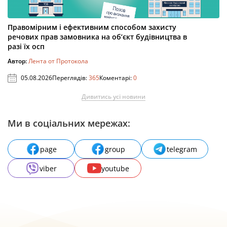
Правомірним і ефективним способом захисту
речових прав замовника на об’єкт будівництва в
разі їх осп
Автор:
Лента от Протокола
05.08.2026
Переглядів:
365
Коментарі:
0
Дивитись усі новини
Ми в соціальних мережах:
page
group
telegram
viber
youtube