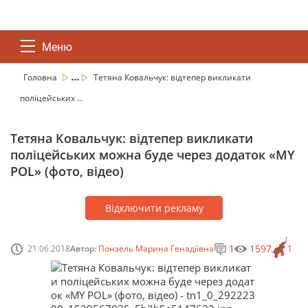
Меню
...
Головна
Тетяна Ковальчук: відтепер викликати
поліцейських ...
Тетяна Ковальчук: відтепер викликати
поліцейських можна буде через додаток «MY
POL» (фото, відео)
Відключити рекламу
1
1597
21.06.2018
Автор:
Понзель Марина Генадіївна
1