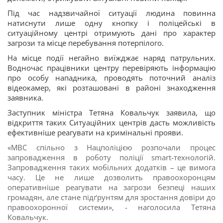
Під час надзвичайної ситуації людина повинна
натиснути лише одну кнопку і поліцейські в
ситуаційному центрі отримують дані про характер
загрози та місце перебування потерпілого.
На місце події негайно виїжджає наряд патрульних.
Водночас працівники центру перевіряють інформацію
про особу нападника, проводять поточний аналіз
відеокамер, які розташовані в районі знаходження
заявника.
Заступник міністра Тетяна Ковальчук заявила, що
відкриття таких Ситуаційних центрів дасть можливість
ефективніше реагувати на кримінальні прояви.
«МВС спільно з Нацполіцією розпочали процес
запровадження в роботу поліції smart-технологій.
Запровадження таких мобільних додатків – це вимога
часу. Це не лише дозволить правоохоронцям
оперативніше реагувати на загрози безпеці наших
громадян, але стане підґрунтям для зростання довіри до
правоохоронної системи», - наголосила Тетяна
Ковальчук.