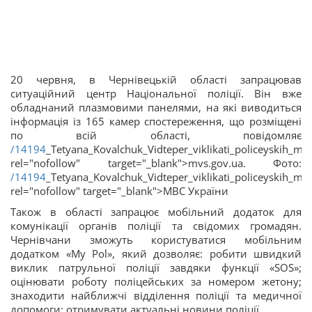
20 червня, в Чернівецькій області запрацював
ситуаційний центр Національної поліції. Він вже
обладнаний плазмовими панелями, на які виводиться
інформація із 165 камер спостереження, що розміщені
по всій області, повідомляє
/14194
_Tetyana_Kovalchuk_Vidteper_viklikati_policeyskih
rel="nofollow" target="_blank">mvs.gov.ua. Фото:
/14194
_Tetyana_Kovalchuk_Vidteper_viklikati_policeyskih
rel="nofollow" target="_blank">
МВС України
Також в області запрацює мобільний додаток для
комунікації органів поліції та свідомих громадян.
Чернівчани зможуть користуватися мобільним
додатком «My Pol», який дозволяє: робити швидкий
виклик патрульної поліції завдяки функції «SOS»;
оцінювати роботу поліцейських за номером жетону;
знаходити найближчі відділення поліції та медичної
допомоги; отримувати актуальні новини поліції.