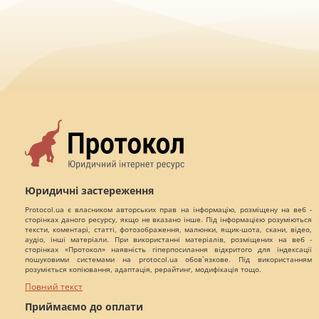
Юридичні застереження
Protocol.ua є власником авторських прав на інформацію, розміщену на веб -
сторінках даного ресурсу, якщо не вказано інше. Під інформацією розуміються
тексти, коментарі, статті, фотозображення, малюнки, ящик-шота, скани, відео,
аудіо, інші матеріали. При використанні матеріалів, розміщених на веб -
сторінках «Протокол» наявність гіперпосилання відкритого для індексації
пошуковими системами на protocol.ua обов`язкове. Під використанням
розуміється копіювання, адаптація, рерайтинг, модифікація тощо.
Повний текст
Приймаємо до оплати