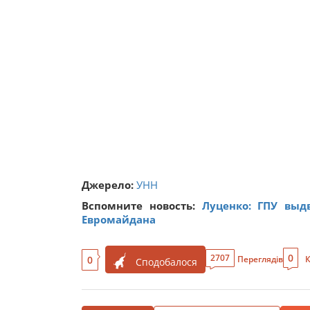
Джерело:
УНН
Вспомните новость:
Луценко: ГПУ выд
Евромайдана
0
2707
0
Переглядів
К
Сподобалося