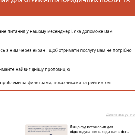
АМИ ДЛЯ ОТРИМАННЯ ЮРИДИЧНИХ ПОСЛУГ ТА
чне питання у нашому месенджері, яка допоможе Вам
есь з ним через екран , щоб отримати послугу Вам не потрібно
римайте найвигіднішу пропозицію
 проблеми за фильтрами, показниками та рейтингом
Дивитись усі н
Якщо суд встановив для
а
відшкодування шкоди наявність