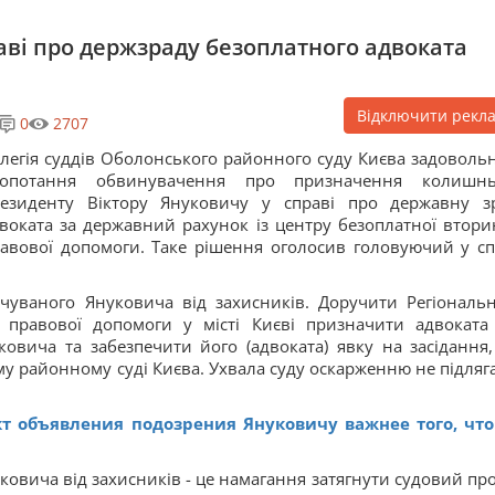
аві про держзраду безоплатного адвоката
Відключити рекл
0
2707
легія суддів Оболонського районного суду Києва задоволь
лопотання обвинувачення про призначення колишн
езиденту Віктору Януковичу у справі про державну з
воката за державний рахунок із центру безоплатної втори
авової допомоги. Таке рішення оголосив головуючий у сп
чуваного Януковича від захисників. Доручити Регіональ
 правової допомоги у місті Києві призначити адвоката
овича та забезпечити його (адвоката) явку на засідання,
у районному суді Києва. Ухвала суду оскарженню не підлягає
т объявления подозрения Януковичу важнее того, что
ковича від захисників - це намагання затягнути судовий про