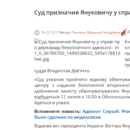
Суд призначив Януковичу у спр
06.07.2017
Автор:
Понзель Марина Генадіївна
0
Ко
к
пр
ад
пр
суддя Владислав Дев'ятко.
«Суд ухвалив прийняти відмову обвинува
центру з надання безоплатної вторинної
здійснення захисту обвинувачуваного Янук
відбудеться 12 липня о 10.00 в Оболонськом
йдеться в ухвалі.
Вспомните новость:
Адвокат Сирый: Фак
было сделано по видеосвязи
Відмова екс-президента України Віктора Яну