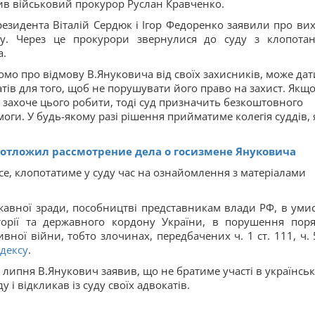
ив військовий прокурор Руслан Кравченко.
езидента Віталій Сердюк і Ігор Федоренко заявили про вихі
ду. Через це прокурори звернулися до суду з клопота
а.
ідомо про відмову В.Януковича від своїх захисників, може дат
ів для того, щоб не порушувати його право на захист. Якщ
 захоче цього робити, тоді суд призначить безкоштовного
оги. У будь-якому разі рішення прийматиме колегія суддів, 
 отложил рассмотрение дела о госизмене Януковича
се, клопотатиме у суду час на ознайомлення з матеріалами
авної зради, пособництві представникам влади РФ, в уми
орії та державного кордону України, в порушення поря
вної війни, тобто злочинах, передбачених ч. 1 ст. 111, ч. 5
дексу
.
5 липня В.Янукович заявив, що не братиме участі в українсь
 і відкликав із суду своїх адвокатів.