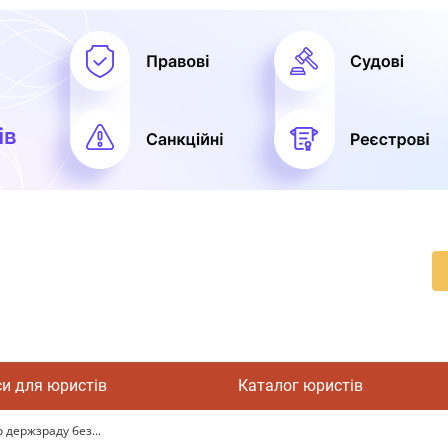
си для юристів
Каталог юристів
 держзраду без...