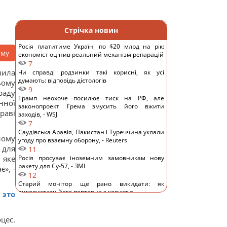
Стрічка новин
Росія платитиме Україні по $20 млрд на рік:
аму
економіст оцінив реальний механізм репарацій
7
нила
Чи справді родзинки такі корисні, як усі
думають: відповідь дієтологів
ьому
9
раду
Трамп неохоче посилює тиск на РФ, але
нної
законопроект Грема змусить його вжити
раві
заходів, - WSJ
7
Саудівська Аравія, Пакистан і Туреччина уклали
ному
угоду про взаємну оборону, - Reuters
 для
11
 яке
Росія просуває іноземним замовникам нову
ракету для Су-57, - ЗМІ
», -
12
Старий монітор ще рано викидати: як
використати його повторно з користю
 это
10
Одна фраза миттєво поставить на місце
зверхню людину: психолог розкрила секрет
цес.
12