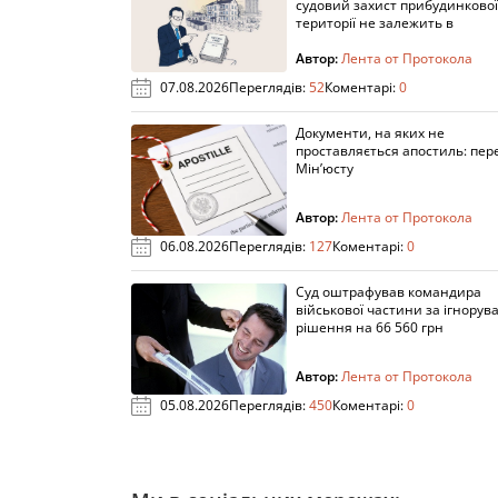
судовий захист прибудинкової
території не залежить в
Автор:
Лента от Протокола
07.08.2026
Переглядів:
52
Коментарі:
0
Документи, на яких не
проставляється апостиль: пере
Мін’юсту
Автор:
Лента от Протокола
06.08.2026
Переглядів:
127
Коментарі:
0
Суд оштрафував командира
військової частини за ігнорув
рішення на 66 560 грн
Автор:
Лента от Протокола
05.08.2026
Переглядів:
450
Коментарі:
0