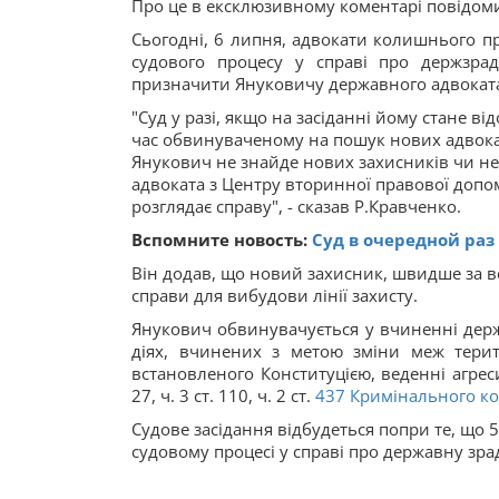
Про це в ексклюзивному коментарі повідом
Сьогодні, 6 липня, адвокати колишнього пр
судового процесу у справі про держзра
призначити Януковичу державного адвокат
"Суд у разі, якщо на засіданні йому стане в
час обвинуваченому на пошук нових адвокат
Янукович не знайде нових захисників чи не
адвоката з Центру вторинної правової допом
розглядає справу", - сказав Р.Кравченко.
Вспомните новость:
Суд в очередной раз
Він додав, що новий захисник, швидше за в
справи для вибудови лінії захисту.
Янукович обвинувачується у вчиненні держ
діях, вчинених з метою зміни меж терит
встановленого Конституцією, веденні агреси
27, ч. 3 ст. 110, ч. 2 ст.
437
Кримінального ко
Судове засідання відбудеться попри те, що 
судовому процесі у справі про державну зраду