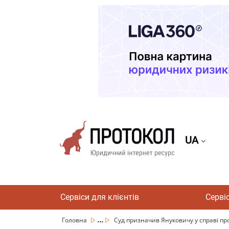
UA
Сервіси для клієнтів
Серві
...
Головна
Суд призначив Януковичу у справі про