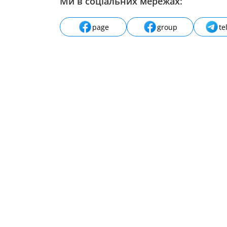
Ми в соціальних мережах:
page
group
te