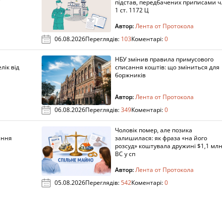
підстав, передбачених приписами ч
1 ст. 1172 Ц
Автор:
Лента от Протокола
06.08.2026
Переглядів:
103
Коментарі:
0
НБУ змінив правила примусового
лік від
списання коштів: що зміниться для
боржників
Автор:
Лента от Протокола
06.08.2026
Переглядів:
349
Коментарі:
0
Чоловік помер, але позика
ання
залишилася: як фраза «на його
розсуд» коштувала дружині $1,1 млн
ВС у сп
Автор:
Лента от Протокола
05.08.2026
Переглядів:
542
Коментарі:
0