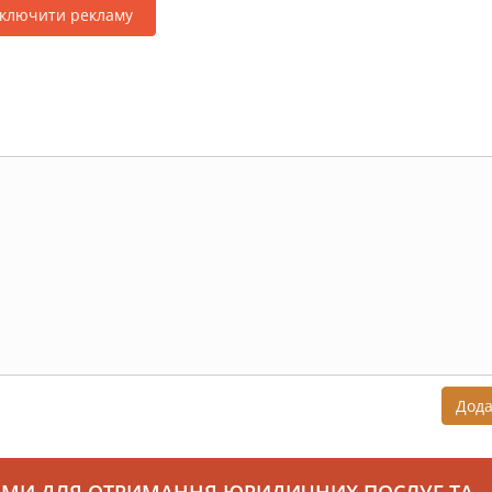
дключити рекламу
Дод