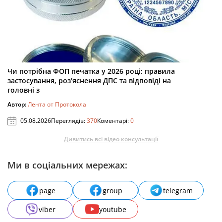
Чи потрібна ФОП печатка у 2026 році: правила
застосування, роз'яснення ДПС та відповіді на
головні з
Автор:
Лента от Протокола
05.08.2026
Переглядів:
370
Коментарі:
0
Дивитись всі відео консультації
Ми в соціальних мережах:
page
group
telegram
viber
youtube