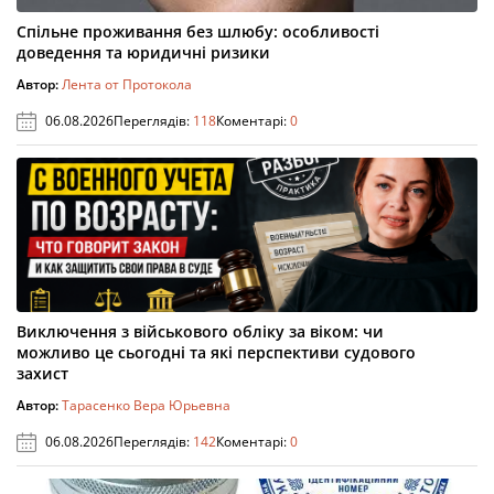
Спільне проживання без шлюбу: особливості
доведення та юридичні ризики
Автор:
Лента от Протокола
06.08.2026
Переглядів:
118
Коментарі:
0
Виключення з військового обліку за віком: чи
можливо це сьогодні та які перспективи судового
захист
Автор:
Тарасенко Вера Юрьевна
06.08.2026
Переглядів:
142
Коментарі:
0