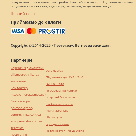
пошуковими системами на protocol.ua обов`язкове. Під використанням
розуміється копіювання, адаптація, рерайтинг, модифікація тощо.
Повний текст
Приймаємо до оплати
Copyright © 2014-2026 «Протокол». Всі права захищені.
Партнери
Сережки з діамантами
pereklad.ua
alliancetechnika.ua
Підготовка до НМТ / ЗНО
миралинкс
Винна шафа
Веб мастер
Перевезення хворих
https://motokosmos.ua/
hospice-life.com.ua/
Синтезатори
mk-translations.ua
perevod.agency
maltina.com.ua
agrotechnika.com.ua
Шафи купе
europeservice.com.ua
Брендові сумки
текст юа
Натяжні стелі Nova Stelya
Посилання