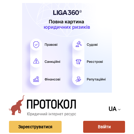
UA
Зареєструватися
Ввійти