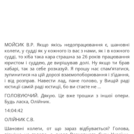
МОЙСИК В.Р. Якщо якісь недопрацювання є, шановні
колеги, у судді як у кожного із вас з нами, як і в кожного
судді, то хіба така кара страшна за 26 років працювання
юристом і суддею, де вирішував долі. Ну якщо ти брав
хабарі, так за себе розказуй. Я прошу нас спам’ятатися,
зупинитися на цій дорозі взаємопоборювання і з’їдання,
і від розправ. Навести лад, пане голово, у Вищій раді
юстиції самій раді юстиції, бо ви стаєте не …
ГОЛОВУЮЧИЙ. Дякую. Це вже трошки з іншої опери.
Будь ласка, Олійник.
14:04:42
ОЛІЙНИК С.В.
Шановні колеги, от що зараз відбувається? Голова,