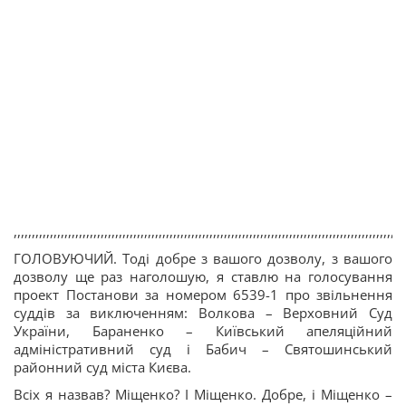
,,,,,,,,,,,,,,,,,,,,,,,,,,,,,,,,,,,,,,,,,,,,,,,,,,,,,,,,,,,,,,,,,,,,,,,,,,,,,,,,,,,,,,,,,,,,,,,,,,,,,,,,,,,,
ГОЛОВУЮЧИЙ. Тоді добре з вашого дозволу, з вашого
дозволу ще раз наголошую, я ставлю на голосування
проект Постанови за номером 6539-1 про звільнення
суддів за виключенням: Волкова – Верховний Суд
України, Бараненко – Київський апеляційний
адміністративний суд і Бабич – Святошинський
районний суд міста Києва.
Всіх я назвав? Міщенко? І Міщенко. Добре, і Міщенко –