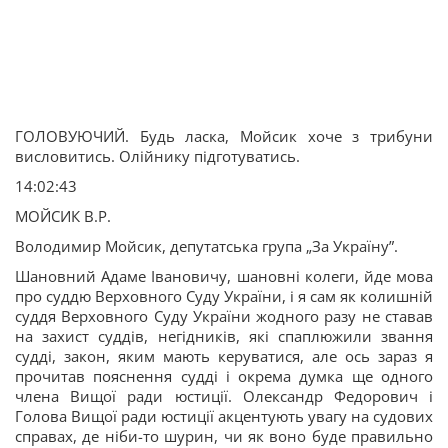
ГОЛОВУЮЧИЙ. Будь ласка, Мойсик хоче з трибуни
висловитись. Олійнику підготуватись.
14:02:43
МОЙСИК В.Р.
Володимир Мойсик, депутатська група „За Україну”.
Шановний Адаме Івановичу, шановні колеги, йде мова
про суддю Верховного Суду України, і я сам як колишній
суддя Верховного Суду України жодного разу не ставав
на захист суддів, негідників, які спаплюжили звання
судді, закон, яким мають керуватися, але ось зараз я
прочитав пояснення судді і окрема думка ще одного
члена Вищої ради юстиції. Олександр Федорович і
Голова Вищої ради юстиції акцентують увагу на судових
справах, де ніби-то шурин, чи як воно буде правильно