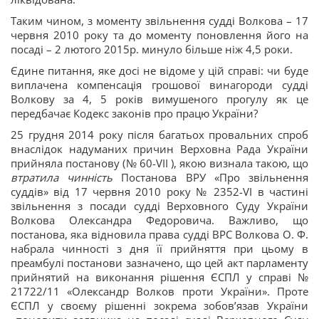
Таким чином, з моменту звільнення судді Волкова – 17
червня 2010 року та до моменту поновлення його на
посаді – 2 лютого 2015р. минуло більше ніж 4,5 роки.
Єдине питання, яке досі не відоме у цій справі: чи буде
виплачена компенсація грошової винагороди судді
Волкову за 4, 5 років вимушеного прогулу як це
передбачає Кодекс законів про працю України?
25 грудня 2014 року після багатьох провальних спроб
внаслідок надуманих причин Верховна Рада України
прийняла постанову (№ 60-VII ), якою визнала такою, що
втратила чинність
Постанова ВРУ «Про звільнення
суддів» від 17 червня 2010 року № 2352-VI в частині
звільнення з посади судді Верховного Суду України
Волкова Олександра Федоровича. Важливо, що
постанова, яка відновила права судді ВРС Волкова О. Ф.
набрала чинності з дня її прийняття при цьому в
преамбулі постанови зазначено, що цей акт парламенту
прийнятий на виконання рішення ЄСПЛ у справі №
21722/11 «Олександр Волков проти України». Проте
ЄСПЛ у своєму рішенні зокрема зобов’язав України