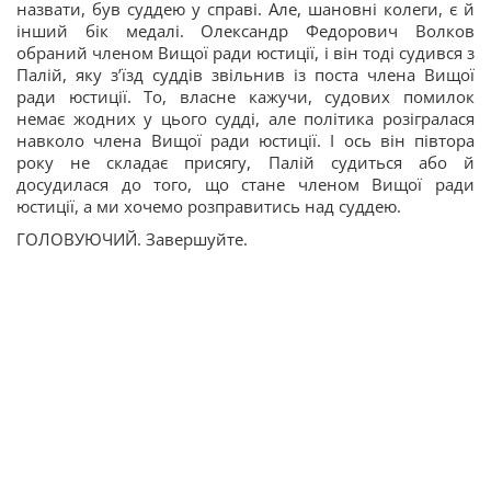
назвати, був суддею у справі. Але, шановні колеги, є й
інший бік медалі. Олександр Федорович Волков
обраний членом Вищої ради юстиції, і він тоді судився з
Палій, яку з’їзд суддів звільнив із поста члена Вищої
ради юстиції. То, власне кажучи, судових помилок
немає жодних у цього судді, але політика розігралася
навколо члена Вищої ради юстиції. І ось він півтора
року не складає присягу, Палій судиться або й
досудилася до того, що стане членом Вищої ради
юстиції, а ми хочемо розправитись над суддею.
ГОЛОВУЮЧИЙ. Завершуйте.