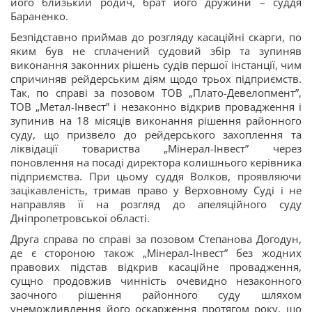
його близький родич, брат його дружини – суддя
Бараненко.
Безпідставно приймав до розгляду касаційні скарги, по
яким був не сплачений судовий збір та зупиняв
виконання законних рішень судів першої інстанції, чим
спричиняв рейдерським діям щодо трьох підприємств.
Так, по справі за позовом ТОВ „Плато-Девелопмент”,
ТОВ „Метал-Інвест” і незаконно відкрив провадження і
зупинив на 18 місяців виконання рішення районного
суду, що призвело до рейдерського захоплення та
ліквідації товариства „Мінерал-Інвест” через
поновлення на посаді директора колишнього керівника
підприємства. При цьому суддя Волков, проявляючи
зацікавленість, тримав право у Верховному Суді і не
направляв її на розгляд до апеляційного суду
Дніпропетровської області.
Друга справа по справі за позовом Степанова Догодун,
де є стороною також „Мінерал-Інвест” без жодних
правових підстав відкрив касаційне провадження,
сущно продовжив чинність очевидно незаконного
заочного рішення районного суду шляхом
унеможливлення його оскарження протягом року, що