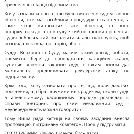
призвело ліквідації підприємства.
Хочу зазначити про те, що було винесено судом заочне
рішення, яке має особливу процедуру оскарження, а
саме, якщо виноситься таке рішення, то воно
оскаржується до того ж суду, який постановив рішення і
суддя зобов’язаний визначитися: або скасовують, щоб
розглядати за участю сторін, або ні.
Суддя Верховного Суду, маючи такий досвід роботи,
навмисно бере до провадження касаційну скаргу,
зупиняє рішення законне суду, і таким чином дає
можливість продовжувати рейдерську атаку по
підприємству.
Крім того, хочу зазначати про те, що, коли даються
пояснення, що брат дружини не є родичем, і коли суддя
в апеляційному, касаційному порядку розглядає ці
справи повторно, про який незалежний суд і
неупередженість можна говорити?
Тому Вища рада юстиції на своєму засіданні внесла
пропозицію, підтриману комітетом. Прошу підтримати.
ГОЛОВУЮЧИЙ. Дякую. Сідайте, будь ласка.