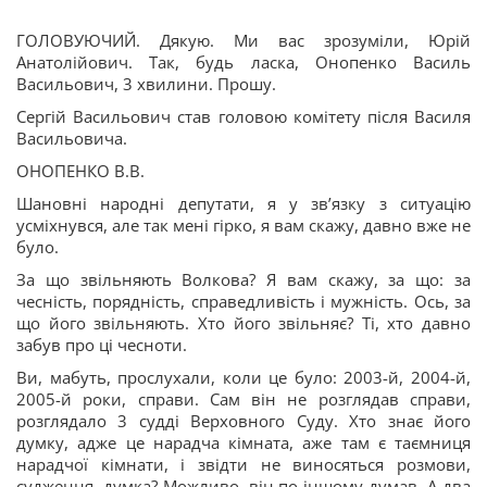
ГОЛОВУЮЧИЙ. Дякую. Ми вас зрозуміли, Юрій
Анатолійович. Так, будь ласка, Онопенко Василь
Васильович, 3 хвилини. Прошу.
Сергій Васильович став головою комітету після Василя
Васильовича.
ОНОПЕНКО В.В.
Шановні народні депутати, я у зв’язку з ситуацію
усміхнувся, але так мені гірко, я вам скажу, давно вже не
було.
За що звільняють Волкова? Я вам скажу, за що: за
чесність, порядність, справедливість і мужність. Ось, за
що його звільняють. Хто його звільняє? Ті, хто давно
забув про ці чесноти.
Ви, мабуть, прослухали, коли це було: 2003-й, 2004-й,
2005-й роки, справи. Сам він не розглядав справи,
розглядало 3 судді Верховного Суду. Хто знає його
думку, адже це нарадча кімната, аже там є таємниця
нарадчої кімнати, і звідти не виносяться розмови,
судження, думка? Можливо, він по-іншому думав. А два