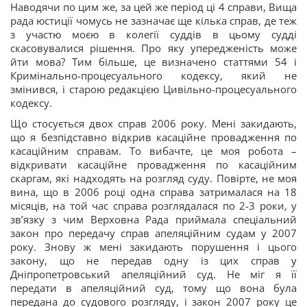
Наводячи по цим же, за цей же період ці 4 справи, Вища
рада юстиції чомусь не зазначає ще кілька справ, де теж
з участю моєю в колегії суддів в цьому судді
скасовувалися рішення. Про яку упередженість може
йти мова? Тим більше, це визначено статтями 54 і
Кримінально-процесуального кодексу, який не
змінився, і старою редакцією Цивільно-процесуального
кодексу.
Що стосується двох справ 2006 року. Мені закидають,
що я безпідставно відкрив касаційне провадження по
касаційним справам. То вибачте, це моя робота –
відкривати касаційне провадження по касаційним
скаргам, які надходять на розгляд суду. Повірте, не моя
вина, що в 2006 році одна справа затрималася на 18
місяців, на той час справа розглядалася по 2-3 роки, у
зв’язку з чим Верховна Рада приймала спеціальний
закон про передачу справ апеляційним судам у 2007
року. Знову ж мені закидають порушення і цього
закону, що не передав одну із цих справ у
Дніпропетровський апеляційний суд. Не міг я її
передати в апеляційний суд, тому що вона була
передана до судового розгляду, і закон 2007 року це