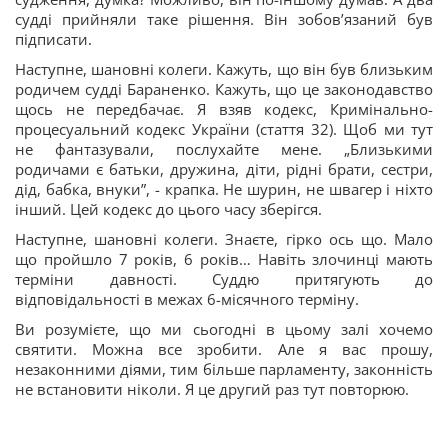
судді прийняли таке рішення. Він зобов’язаний був
підписати.
Наступне, шановні колеги. Кажуть, що він був близьким
родичем судді Бараненко. Кажуть, що це законодавство
щось не передбачає. Я взяв кодекс, Кримінально-
процесуальний кодекс України (стаття 32). Щоб ми тут
не фантазували, послухайте мене. „Близькими
родичами є батьки, дружина, діти, рідні брати, сестри,
дід, бабка, внуки”, - крапка. Не шурин, не швагер і ніхто
інший. Цей кодекс до цього часу зберігся.
Наступне, шановні колеги. Знаєте, гірко ось що. Мало
що пройшло 7 років, 6 років… Навіть злочинці мають
терміни давності. Суддю притягують до
відповідальності в межах 6-місячного терміну.
Ви розумієте, що ми сьогодні в цьому залі хочемо
святити. Можна все зробити. Але я вас прошу,
незаконними діями, тим більше парламенту, законність
не встановити ніколи. Я це другий раз тут повторюю.