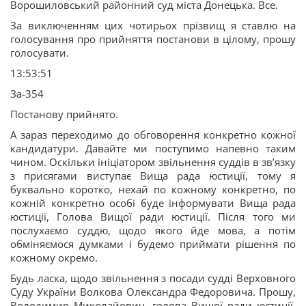
Ворошиловський районний суд міста Донецька. Все.
За виключенням цих чотирьох прізвищ я ставлю на
голосування про прийняття постанови в цілому, прошу
голосувати.
13:53:51
За-354
Постанову прийнято.
А зараз переходимо до обговорення конкретно кожної
кандидатури. Давайте ми поступимо напевно таким
чином. Оскільки ініціатором звільнення суддів в зв’язку
з присягами виступає Вища рада юстиції, тому я
буквально коротко, нехай по кожному конкретно, по
кожній конкретно особі буде інформувати Вища рада
юстиції, Голова Вищої ради юстиції. Після того ми
послухаємо суддю, щодо якого йде мова, а потім
обміняємося думками і будемо приймати рішення по
кожному окремо.
Будь ласка, щодо звільнення з посади судді Верховного
Суду України Волкова Олександра Федоровича. Прошу,
Володимир Миколайович, голова Вищої ради юстиції,