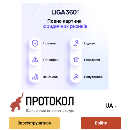
UA
Зареєструватися
Ввійти