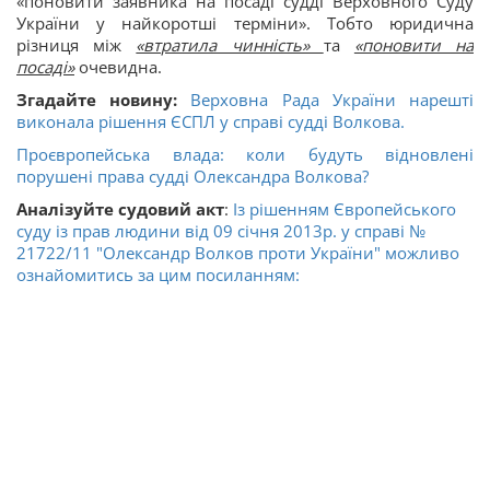
«поновити заявника на посаді судді Верховного Суду
України у найкоротші терміни». Тобто юридична
різниця між
«втратила чинність»
та
«поновити на
посаді»
очевидна.
Згадайте новину:
Верховна Рада України нарешті
виконала рішення ЄСПЛ у справі судді Волкова.
Проєвропейська влада: коли будуть відновлені
порушені права судді Олександра Волкова?
Аналізуйте судовий акт
:
Із рішенням Європейського
суду із прав людини від 09 січня 2013р. у справі №
21722/11 "Олександр Волков проти України" можливо
ознайомитись за цим посиланням: