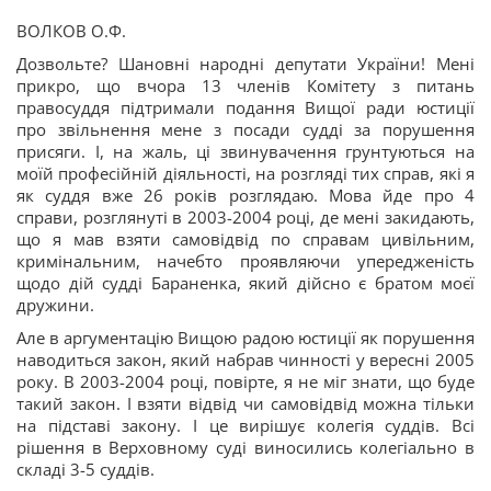
ВОЛКОВ О.Ф.
Дозвольте? Шановні народні депутати України! Мені
прикро, що вчора 13 членів Комітету з питань
правосуддя підтримали подання Вищої ради юстиції
про звільнення мене з посади судді за порушення
присяги. І, на жаль, ці звинувачення грунтуються на
моїй професійній діяльності, на розгляді тих справ, які я
як суддя вже 26 років розглядаю. Мова йде про 4
справи, розглянуті в 2003-2004 році, де мені закидають,
що я мав взяти самовідвід по справам цивільним,
кримінальним, начебто проявляючи упередженість
щодо дій судді Бараненка, який дійсно є братом моєї
дружини.
Але в аргументацію Вищою радою юстиції як порушення
наводиться закон, який набрав чинності у вересні 2005
року. В 2003-2004 році, повірте, я не міг знати, що буде
такий закон. І взяти відвід чи самовідвід можна тільки
на підставі закону. І це вирішує колегія суддів. Всі
рішення в Верховному суді виносились колегіально в
складі 3-5 суддів.