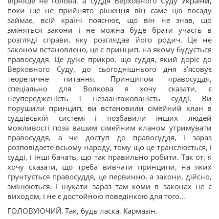
вірніше не голова, а суддя Верховного Суду України,
поки ще не прийнято рішення він саме цю посаду
займає, всій країні пояснює, що він не знав, що
зміняться закони і не можна буде брати участь в
розгляді справи, яку розглядав його родич. Це не
законом встановлено, це є принцип, на якому будується
правосуддя. Це дуже прикро, що суддя, який доріс до
Верховного Суду, до сьогоднішнього дня з’ясовує
теоретичне питання. Принципом правосуддя,
спеціально для Волкова я хочу сказати, є
неупередженість і незаангажованість судді. Ви
порушили принцип, ви встановили сімейний клан в
суддівській системі і позбавили інших людей
можливості поза вашим сімейним кланом утримувати
правосуддя, а чи доступ до правосуддя, і зараз
розповідаєте всьому народу, тому що це транслюється, і
судді, і інші бачать, що так правильно робити. Так от, я
хочу сказати, що треба вивчати принципи, на яких
ґрунтується правосуддя, це первинно, а закони, дійсно,
змінюються. І шукати зараз там коми в законах не є
виходом, і не є достойною поведінкою для того…
ГОЛОВУЮЧИЙ. Так, будь ласка, Кармазін.