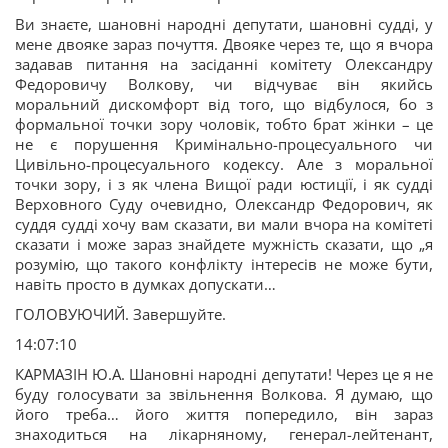
Ви знаєте, шановні народні депутати, шановні судді, у
мене двояке зараз почуття. Двояке через те, що я вчора
задавав питання на засіданні комітету Олександру
Федоровичу Волкову, чи відчуває він якийсь
моральний дискомфорт від того, що відбулося, бо з
формальної точки зору чоловік, тобто брат жінки – це
не є порушення Кримінально-процесуального чи
Цивільно-процесуального кодексу. Але з моральної
точки зору, і з як члена Вищої ради юстиції, і як судді
Верховного Суду очевидно, Олександр Федорович, як
суддя судді хочу вам сказати, ви мали вчора на комітеті
сказати і може зараз знайдете мужність сказати, що „я
розумію, що такого конфлікту інтересів не може бути,
навіть просто в думках допускати…
ГОЛОВУЮЧИЙ. Завершуйте.
14:07:10
КАРМАЗІН Ю.А. Шановні народні депутати! Через це я не
буду голосувати за звільнення Волкова. Я думаю, що
його треба… його життя попередило, він зараз
знаходиться на лікарняному, генерал-лейтенант,