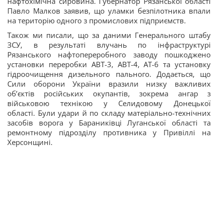
нафтохімічна сировина. Губернатор Рязанської області
Павло Малков заявив, що уламки безпілотника впали
на територію одного з промислових підприємств.
Також ми писали, що за даними Генерального штабу
ЗСУ, в результаті влучань по інфраструктурі
Рязанського нафтопереробного заводу пошкоджено
установки переробки АВТ-3, АВТ-4, АТ-6 та установку
гідроочищення дизельного пального. Додається, що
Сили оборони України вразили низку важливих
об’єктів російських окупантів, зокрема ангар з
військовою технікою у Селидовому Донецької
області. Були удари й по складу матеріально-технічних
засобів ворога у Бараниківці Луганської області та
ремонтному підрозділу противника у Привіллі на
Херсонщині.