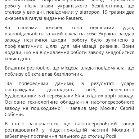
роботу після атаки українського безпілотника, що
сталася у вихідні, повідомили у вівторок, 19 травня два
джерела в галузі виданню Reuters.
За словами джерел, хоча недільний удар,
відповідальність за який взяла на себе Україна, завдав
заводу незначної шкоди, роботу було зупинено в
профілактичних цілях для мінімізації ризиків. Вони
додали, що на відновлення роботи заводу знадобиться
кілька днів.
Видання розповіло, що місцева влада повідомляла, що
поблизу об'єкта впав безпілотник.
"За попередніми даними, в результаті удару
постраждали дванадцять осіб, переважно
будівельники, які перебували біля вхідних воріт заводу.
Основне технологічне обладнання нафтопереробного
заводу не пошкоджено", - заявив мер Москви Сергій
Собянін.
В статті зазначається, що нафтопереробний завод
розташований у південно-східній частині Москви і
забезпечує постачання пального до столиці Росії.