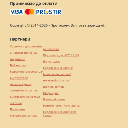
Приймаємо до оплати
Copyright © 2014-2026 «Протокол». Всі права захищені.
Партнери
Сережки з діамантами
pereklad.ua
alliancetechnika.ua
Підготовка до НМТ / ЗНО
миралинкс
Винна шафа
Веб мастер
Перевезення хворих
https://motokosmos.ua/
hospice-life.com.ua/
Синтезатори
mk-translations.ua
perevod.agency
maltina.com.ua
agrotechnika.com.ua
Шафи купе
europeservice.com.ua
Брендові сумки
текст юа
Натяжні стелі Nova Stelya
Посилання
Перевезення хворих за
kievperevod.com.ua
кордон