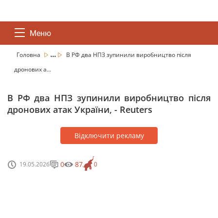
Меню
...
Головна
В РФ два НПЗ зупинили виробництво після
дронових а...
В РФ два НПЗ зупинили виробництво після
дронових атак України, - Reuters
Відключити рекламу
0
87
19.05.2026
0