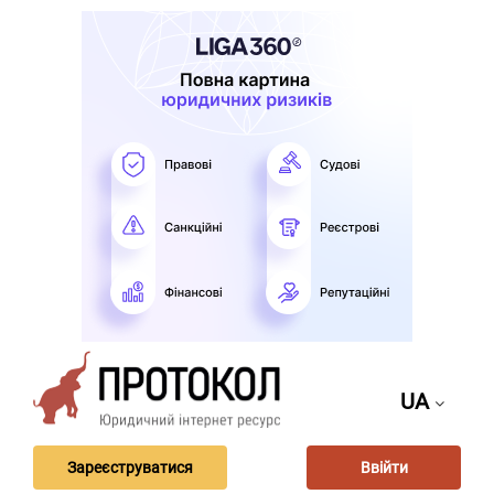
UA
Зареєструватися
Ввійти