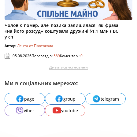
Чоловік помер, але позика залишилася: як фраза
«на його розсуд» коштувала дружині $1,1 млн ( ВС
у сп
Автор:
Лента от Протокола
05.08.2026
Переглядів:
589
Коментарі:
0
Дивитись усі новини
Ми в соціальних мережах:
page
group
telegram
viber
youtube