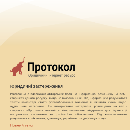
Юридичні застереження
Protocol.ua є власником авторських прав на інформацію, розміщену на веб -
сторінках даного ресурсу, якщо не вказано інше. Під інформацією розуміються
тексти, коментарі, статті, фотозображення, малюнки, ящик-шота, скани, відео,
аудіо, інші матеріали. При використанні матеріалів, розміщених на веб -
сторінках «Протокол» наявність гіперпосилання відкритого для індексації
пошуковими системами на protocol.ua обов`язкове. Під використанням
розуміється копіювання, адаптація, рерайтинг, модифікація тощо.
Повний текст