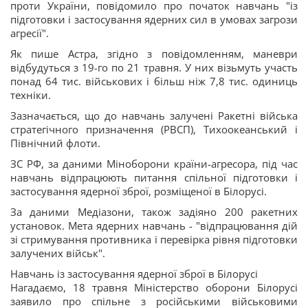
проти України, повідомило про початок навчань "із
підготовки і застосування ядерних сил в умовах загрози
агресії".
Як пише Астра, згідно з повідомленням, маневри
відбудуться з 19-го по 21 травня. У них візьмуть участь
понад 64 тис. військових і більш ніж 7,8 тис. одиниць
техніки.
Зазначається, що до навчань залучені Ракетні війська
стратегічного призначення (РВСП), Тихоокеанський і
Північний флоти.
ЗС РФ, за даними Міноборони країни-агресора, під час
навчань відпрацюють питання спільної підготовки і
застосування ядерної зброї, розміщеної в Білорусі.
За даними Медіазони, також задіяно 200 ракетних
установок. Мета ядерних навчань - "відпрацювання дій
зі стримування противника і перевірка рівня підготовки
залучених військ".
Навчань із застосування ядерної зброї в Білорусі
Нагадаємо, 18 травня Міністерство оборони Білорусі
заявило про спільне з російськими військовими