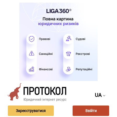
UA
Зареєструватися
Ввійти