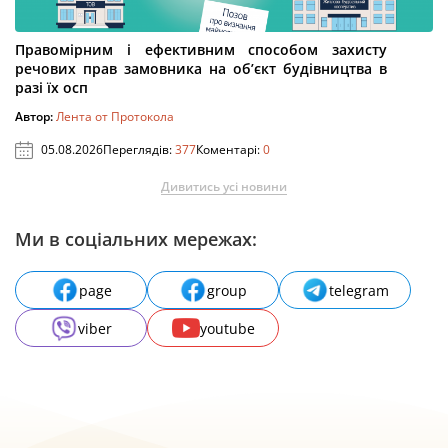
Правомірним і ефективним способом захисту
речових прав замовника на об’єкт будівництва в
разі їх осп
Автор:
Лента от Протокола
05.08.2026
Переглядів:
377
Коментарі:
0
Дивитись усі новини
Ми в соціальних мережах:
page
group
telegram
viber
youtube