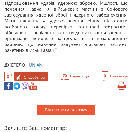
відпрацювання ударів ядерною зброєю. Йшлося, що
почалися навчання військових частин з бойового
застосування ядерної зброї і ядерного забезпечення.
Мета навчань – удосконалення рівня підготовки
особового складу, перевірка готовності озброєння,
військової і спеціальної техніки до виконання завдань і
організація бойового застосування із позапланових
районів. До навчань залучені військові частини
ракетних військ і авіації.
ДЖЕРЕЛО :
UNIAN
0
70
0
Переглядів
Коментарі
Сподобалося
Відключити рекламу
Залиште Ваш коментар: