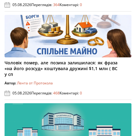
05.08.2026
Переглядів:
364
Коментарі:
0
Чоловік помер, але позика залишилася: як фраза
«на його розсуд» коштувала дружині $1,1 млн ( ВС
у сп
Автор:
Лента от Протокола
05.08.2026
Переглядів:
468
Коментарі:
0