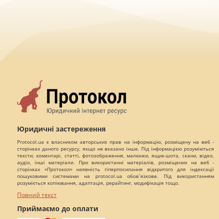
Юридичні застереження
Protocol.ua є власником авторських прав на інформацію, розміщену на веб -
сторінках даного ресурсу, якщо не вказано інше. Під інформацією розуміються
тексти, коментарі, статті, фотозображення, малюнки, ящик-шота, скани, відео,
аудіо, інші матеріали. При використанні матеріалів, розміщених на веб -
сторінках «Протокол» наявність гіперпосилання відкритого для індексації
пошуковими системами на protocol.ua обов`язкове. Під використанням
розуміється копіювання, адаптація, рерайтинг, модифікація тощо.
Повний текст
Приймаємо до оплати