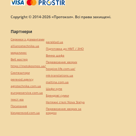
Copyright © 2014-2026 «Протокол». Всі права захищені.
Партнери
Сережки з діамантами
pereklad.ua
alliancetechnika.ua
Підготовка до НМТ / ЗНО
миралинкс
Винна шафа
Веб мастер
Перевезення хворих
https://motokosmos.ua/
hospice-life.com.ua/
Синтезатори
mk-translations.ua
perevod.agency
maltina.com.ua
agrotechnika.com.ua
Шафи купе
europeservice.com.ua
Брендові сумки
текст юа
Натяжні стелі Nova Stelya
Посилання
Перевезення хворих за
kievperevod.com.ua
кордон