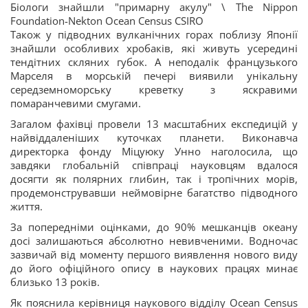
Біологи знайшли "примарну акулу" \ The Nippon
Foundation-Nekton Ocean Census CSIRO
Також у підводних вулканічних горах поблизу Японії
знайшли особливих хробаків, які живуть усередині
тендітних скляних губок. А неподалік французького
Марселя в морській печері виявили унікальну
середземноморську креветку з яскравими
помаранчевими смугами.
Загалом фахівці провели 13 масштабних експедицій у
найвіддаленіших куточках планети. Виконавча
директорка фонду Міцуюку Унно наголосила, що
завдяки глобальній співпраці науковцям вдалося
досягти як полярних глибин, так і тропічних морів,
продемонструвавши неймовірне багатство підводного
життя.
За попередніми оцінками, до 90% мешканців океану
досі залишаються абсолютно невивченими. Водночас
зазвичай від моменту першого виявлення нового виду
до його офіційного опису в наукових працях минає
близько 13 років.
Як пояснила керівниця наукового відділу Ocean Census