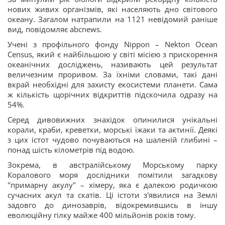
нових живих організмів, які населяють дно світового
океану. Загалом натрапили на 1121 невідомий раніше
вид, повідомляє abcnews.
Учені з профільного фонду Nippon – Nekton Ocean
Census, який є найбільшою у світі місією з прискорення
океанічних досліджень, називають цей результат
величезним проривом. За їхніми словами, такі дані
вкрай необхідні для захисту екосистеми планети. Сама
ж кількість щорічних відкриттів підскочила одразу на
54%.
Серед дивовижних знахідок опинилися унікальні
корали, краби, креветки, морські їжаки та актинії. Деякі
з цих істот чудово почуваються на шаленій глибині –
понад шість кілометрів під водою.
Зокрема, в австралійському Морському парку
Коралового моря дослідники помітили загадкову
"примарну акулу" – хімеру, яка є далекою родичкою
сучасних акул та скатів. Ці істоти з'явилися на Землі
задовго до динозаврів, відокремившись в іншу
еволюційну гілку майже 400 мільйонів років тому.