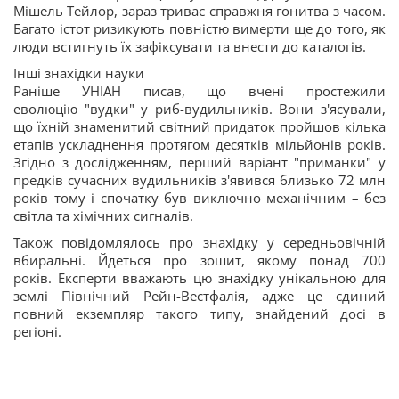
Мішель Тейлор, зараз триває справжня гонитва з часом.
Багато істот ризикують повністю вимерти ще до того, як
люди встигнуть їх зафіксувати та внести до каталогів.
Інші знахідки науки
Раніше УНІАН писав, що вчені простежили
еволюцію "вудки" у риб-вудильників. Вони з'ясували,
що їхній знаменитий світний придаток пройшов кілька
етапів ускладнення протягом десятків мільйонів років.
Згідно з дослідженням, перший варіант "приманки" у
предків сучасних вудильників з'явився близько 72 млн
років тому і спочатку був виключно механічним – без
світла та хімічних сигналів.
Також повідомлялось про знахідку у середньовічній
вбиральні. Йдеться про зошит, якому понад 700
років. Експерти вважають цю знахідку унікальною для
землі Північний Рейн-Вестфалія, адже це єдиний
повний екземпляр такого типу, знайдений досі в
регіоні.