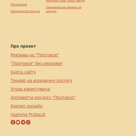
Натяжні стелі Nova Stelya
Посилання
Перевезення хворих за
kievperevod.com.ua
кордон
Про проект
Реклама на "Протокол"
"Протокол" без реклами!
Карта сайту
Тендер на юридичну послугу
Угода користувача
Допомогти ресурсу "Протокол"
Кредит онлайн
iGaming Protocol