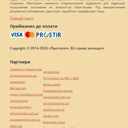
сторінках «Протокол» наявність гіперпосилання відкритого для індексації
пошуковими системами на protocol.ua обов`язкове. Під використанням
розуміється копіювання, адаптація, рерайтинг, модифікація тощо.
Повний текст
Приймаємо до оплати
Copyright © 2014-2026 «Протокол». Всі права захищені.
Партнери
Сережки з діамантами
pereklad.ua
alliancetechnika.ua
Підготовка до НМТ / ЗНО
миралинкс
Винна шафа
Веб мастер
Перевезення хворих
https://motokosmos.ua/
hospice-life.com.ua/
Синтезатори
mk-translations.ua
perevod.agency
maltina.com.ua
agrotechnika.com.ua
Шафи купе
europeservice.com.ua
Брендові сумки
текст юа