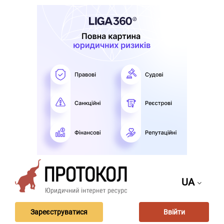
UA
Зареєструватися
Ввійти