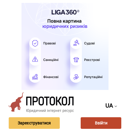
UA
Зареєструватися
Ввійти