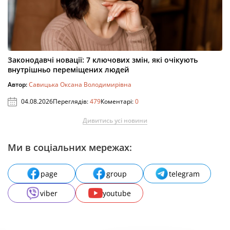
Законодавчі новації: 7 ключових змін, які очікують
внутрішньо переміщених людей
Автор:
Савицька Оксана Володимирівна
04.08.2026
Переглядів:
479
Коментарі:
0
Дивитись усі новини
Ми в соціальних мережах:
page
group
telegram
viber
youtube