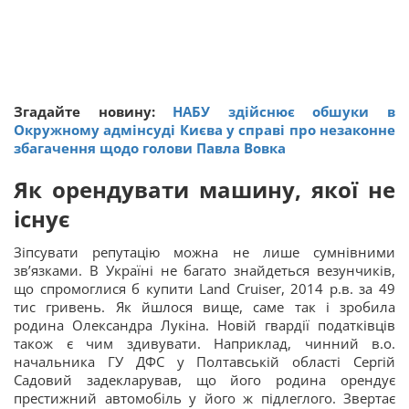
Згадайте новину:
НАБУ здійснює обшуки в
Окружному адмінсуді Києва у справі про незаконне
збагачення щодо голови Павла Вовка
Як орендувати машину, якої не
існує
Зіпсувати репутацію можна не лише сумнівними
зв’язками. В Україні не багато знайдеться везунчиків,
що спромоглися б купити Land Cruiser, 2014 р.в. за 49
тис гривень. Як йшлося вище, саме так і зробила
родина Олександра Лукіна. Новій гвардії податківців
також є чим здивувати. Наприклад, чинний в.о.
начальника ГУ ДФС у Полтавській області Сергій
Садовий задекларував, що його родина орендує
престижний автомобіль у його ж підлеглого. Звертає