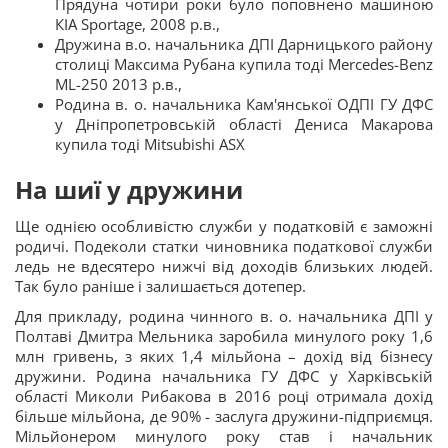
Прядуна чотири роки було поповнено машиною
КIA Sportage, 2008 р.в.,
Дружина в.о. начальника ДПІ Дарницького району
столиці Максима Рубана купила тоді Mercedes-Benz
ML-250 2013 р.в.,
Родина в. о. начальника Кам'янської ОДПІ ГУ ДФС
у Дніпропетровській області Дениса Макарова
купила тоді Mitsubishi ASX
На шиї у дружини
Ще однією особливістю служби у податковій є заможні
родичі. Подеколи статки чиновника податкової служби
ледь не вдесятеро нижчі від доходів близьких людей.
Так було раніше і залишається дотепер.
Для прикладу, родина чинного в. о. начальника ДПІ у
Полтаві Дмитра Мельника заробила минулого року 1,6
млн гривень, з яких 1,4 мільйона – дохід від бізнесу
дружини. Родина начальника ГУ ДФС у Харківській
області Миколи Рибакова в 2016 році отримала дохід
більше мільйона, де 90% - заслуга дружини-підприємця.
Мільйонером минулого року став і начальник