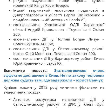
родина згадуваного вище Лукіна купила
новенький Range Rover Evoque,
Інший затриманий екс-голова податкової в
Дніпропетровській області Сергій Шинкаренко –
придбав новенький мотоцикл Honda VT,
екс-начальник Харківської ОДПІ Харківської
області Андрій Криволапов - Toyota Land Cruiser
200,
екс-начальник ДПІ у Полтаві Богдан Лизун –
новеньку HONDA CR-V,
екс-начальник ДПІ у Святошинському районі
Києва Юрій Мостіпан - Toyota Land Cruiser 200,
екс - начальник ДПІ у Дарницькому районі Києва
Юрій Кравченко – Lexus RX.
Вспомните новость:
Экс-налоговиков очень
эффектно доставили в Киев. Но по закону человека
должны судить там, где задержали – юрист Банчук
Купівля машин у 2013 році чинними фіскалами на
аналогічних посадах.
Автопарк заступника начальника ДПІ у
Святошинському районі ГУ ДФС у Києві Юрія