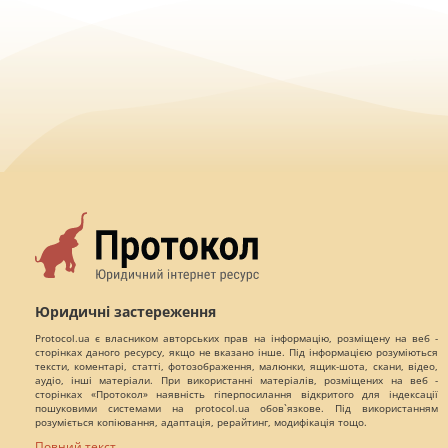
Юридичні застереження
Protocol.ua є власником авторських прав на інформацію, розміщену на веб -
сторінках даного ресурсу, якщо не вказано інше. Під інформацією розуміються
тексти, коментарі, статті, фотозображення, малюнки, ящик-шота, скани, відео,
аудіо, інші матеріали. При використанні матеріалів, розміщених на веб -
сторінках «Протокол» наявність гіперпосилання відкритого для індексації
пошуковими системами на protocol.ua обов`язкове. Під використанням
розуміється копіювання, адаптація, рерайтинг, модифікація тощо.
Повний текст