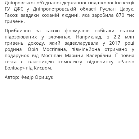
Дніпровської об'єднаної державної податкової інспекції
ГУ ДФС у Дніпропетровській області Руслан Царук.
Також завдяки коханій людині, яка заробила 870 тис
гривень.
Приблизно за такою формулою набігали статки
підозрюваних у злочинах. Наприклад, з 2,2 млн
гривень доходу, який задекларувала у 2017 році
родина Юрія Мостіпана, півмільйона отримано у
подарунок від Мостіпан Марини Валеріївни. Її повна
тезка є власницею комплексу відпочинку «Ранчо
Болівар» під Києвом.
Автор: Федір Орищук