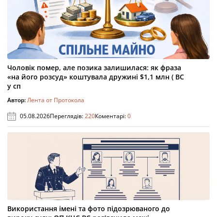
Чоловік помер, але позика залишилася: як фраза
«на його розсуд» коштувала дружині $1,1 млн ( ВС
у сп
Автор:
Лента от Протокола
05.08.2026
Переглядів:
220
Коментарі:
0
Використання імені та фото підозрюваного до