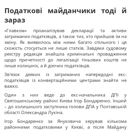
Податкові майданчики тоді й
зараз
«Главком» проаналізував декларації та активи
затриманих податківців, а також тих, хто прийшов їм на
зміну. Як виявилось між ними багато спільного і ця
схожість стосується не лише статків. Завдяки судовому
реєстру редакція знайшла кримінальні провадження
щодо причетності до легалізації тіньових коштів не
лише колишніх, а й діючих податківців.
Зв'язок деяких із затриманих напередодні екс-
податківців із конвертаційними центрами знайти не
важко.
Один з них веде до екс-начальника ДПІ у
Святошинському районі Києва Ігор Бондаренко. Інший
– до колишнього заступника голови ДПА у Полтавській
області Олександра Лукіна.
Ігор Бондаренко за Януковича керував кількома
районними податковими у Києві, а після Майдану