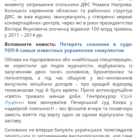
моменту затримання очільника ДФС Романа Насірова.
Колишніх керівників обласних та районних структур
ДФС, як вже відомо, звинувачують у створенні мережі
конвертаційних центрів, через які в роки президентства
Віктора Януковича злочинці відмили 100 млрд гривень
у 2011 – 2014 рр.
Вспомните новость:
Потерять сознание в суде:
ТОП-8 самых известных украинских симулянтов
Облава на підозрюваних або «найбільша спецоперація»,
як охрестили цю подію журналісти, відбувалась із
залученням двох тисяч силовиків, бронетехніки та
гелікоптерів, а під час обшуків у екс-чиновників
вилучили мільйони доларів – про кращий відеоряд
телеканалам годі й було мріяти. Проте антикорупційне
«свято» тривало менше доби. Генпрокурор
Юрій
Луценко
вже звинуватив Печерський суд Києва у
надмірній лояльності – екс-фіскалів вчора та позавчора
замість взяття під варту один за одним відпускали під
заставу.
Силовики не вперше балують українських телеглядачів
реаліті-шоу із затриманням високопосадовців, але саме