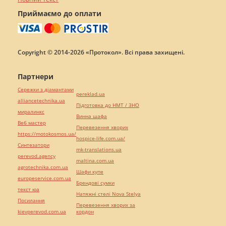
Приймаємо до оплати
Copyright © 2014-2026 «Протокол». Всі права захищені.
Партнери
Сережки з діамантами
pereklad.ua
alliancetechnika.ua
Підготовка до НМТ / ЗНО
миралинкс
Винна шафа
Веб мастер
Перевезення хворих
https://motokosmos.ua/
hospice-life.com.ua/
Синтезатори
mk-translations.ua
perevod.agency
maltina.com.ua
agrotechnika.com.ua
Шафи купе
europeservice.com.ua
Брендові сумки
текст юа
Натяжні стелі Nova Stelya
Посилання
Перевезення хворих за
kievperevod.com.ua
кордон