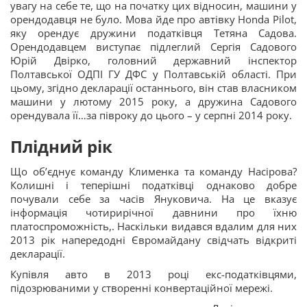
увагу на себе те, що на початку цих відносин, машини у
орендодавця не було. Мова йде про автівку Honda Pilot,
яку орендує дружини податківця Тетяна Садова.
Орендодавцем виступає підлеглий Сергія Садового
Юрій Двірко, головний державний інспектор
Полтавської ОДПІ ГУ ДФС у Полтавській області. При
цьому, згідно декларації останнього, він став власником
машини у лютому 2015 року, а дружина Садового
орендувала її…за півроку до цього – у серпні 2014 року.
Плідний рік
Що об’єднує команду Клименка та команду Насірова?
Колишні і теперішні податківці однаково добре
почували себе за часів Януковича. На це вказує
інформація чотирирічної давнини про їхню
платоспроможність,. Наскільки видався вдалим для них
2013 рік напередодні Євромайдану свідчать відкриті
декларації.
Купівля авто в 2013 році екс-податківцями,
підозрюваними у створенні конвертаційної мережі.