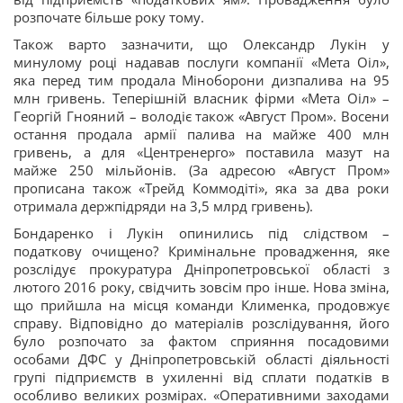
розпочате більше року тому.
Також варто зазначити, що Олександр Лукін у
минулому році надавав послуги компанії «Мета Оіл»,
яка перед тим продала Міноборони дизпалива на 95
млн гривень. Теперішній власник фірми «Мета Оіл» –
Георгій Гнояний – володіє також «Август Пром». Восени
остання продала армії палива на майже 400 млн
гривень, а для «Центренерго» поставила мазут на
майже 250 мільйонів. (За адресою «Август Пром»
прописана також «Трейд Коммодіті», яка за два роки
отримала держпідряди на 3,5 млрд гривень).
Бондаренко і Лукін опинились під слідством –
податкову очищено? Кримінальне провадження, яке
розслідує прокуратура Дніпропетровської області з
лютого 2016 року, свідчить зовсім про інше. Нова зміна,
що прийшла на місця команди Клименка, продовжує
справу. Відповідно до матеріалів розслідування, його
було розпочато за фактом сприяння посадовими
особами ДФС у Дніпропетровській області діяльності
групі підприємств в ухиленні від сплати податків в
особливо великих розмірах. «Оперативними заходами