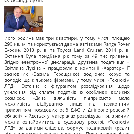
Олександр Лукін.
Його родина має три квартири, у тому числі площею
290 кв. м. та користується двома автівками Range Rover
Evoque, 2013 р. в. та Toyota Land Cruiser, 2014 р. в.
Остання була придбана рік тому за 49 тис гривень.
Згідно електронної декларації, дружина податківця –
Світлана Лукіна – працювала в компанії «Харвтер». Її
засновник (Василь Геращенко) водночас керує та
володіє ще кількома фірмами, у тому числі «Технохім
ЛТД». Останнє є фігурантом розслідування щодо
ухилення від сплати податків в особливо великих
розмірах. «Дана діяльність підприємств мала
можливість відбуватися лише під незаконним
прикриттям посадових осіб ДФС у Дніпропетровській
області», - йдеться у матеріалах розслідування, з якими
можна ознайомитись в судовому реєстрі. «Технохім
ЛТД», за даними слідства, формує податковий кредит
від підприємств «податкових ям». Провадження було