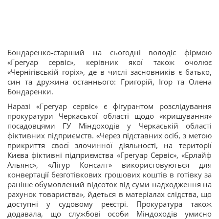
Бондаренко-старший на сьогодні володіє фірмою
«Грегуар сервіс», керівник якої також очолює
«Чернігівській горіх», де в числі засновників є батько,
син та дружина останнього: Григорій, Ігор та Олена
Бондаренки.
Наразі «Грегуар сервіс» є фігурантом розслідування
прокуратури Черкаської області щодо «кришування»
посадовцями ГУ Міндоходів у Черкаській області
фіктивних підприємств. «Через підставних осіб, з метою
прикриття своєї злочинної діяльності, на території
Києва фіктивні підприємства «Грегуар Сервіс», «Ерлайф
Альянс», «Лігур Консалт» використовуються для
конвертації безготівкових грошових коштів в готівку за
раніше обумовлений відсоток від суми надходження на
рахунок товариства», йдеться в матеріалах слідства, що
доступні у судовому реєстрі. Прокуратура також
додавала, що службові особи Міндоходів умисно