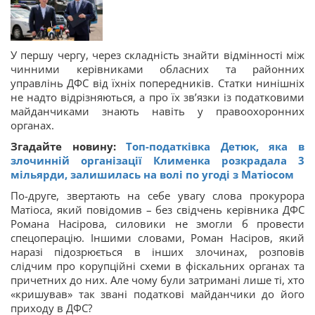
У першу чергу, через складність знайти відмінності між
чинними керівниками обласних та районних
управлінь ДФС від їхніх попередників. Статки нинішніх
не надто відрізняються, а про їх зв’язки із податковими
майданчиками знають навіть у правоохоронних
органах.
Згадайте новину:
Топ-податківка Детюк, яка в
злочинній організації Клименка розкрадала 3
мільярди, залишилась на волі по угоді з Матіосом
По-друге, звертають на себе увагу слова прокурора
Матіоса, який повідомив – без свідчень керівника ДФС
Романа Насірова, силовики не змогли б провести
спецоперацію. Іншими словами, Роман Насіров, який
наразі підозрюється в інших злочинах, розповів
слідчим про корупційні схеми в фіскальних органах та
причетних до них. Але чому були затримані лише ті, хто
«кришував» так звані податкові майданчики до його
приходу в ДФС?