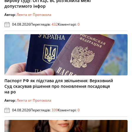
вироку суду: ОП КЦС ВС роз’яснила межі
допустимого інфор
Автор:
Лента от Протокола
04.08.2026
Переглядів:
432
Коментарі:
0
Паспорт РФ як підстава для звільнення: Верховний
Суд скасував рішення про поновлення посадовця
на ро
Автор:
Лента от Протокола
04.08.2026
Переглядів:
339
Коментарі:
0