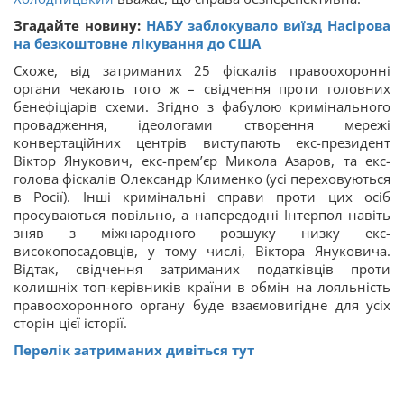
Згадайте новину:
НАБУ заблокувало виїзд Насірова
на безкоштовне лікування до США
Схоже, від затриманих 25 фіскалів правоохоронні
органи чекають того ж – свідчення проти головних
бенефіціарів схеми. Згідно з фабулою кримінального
провадження, ідеологами створення мережі
конвертаційних центрів виступають екс-президент
Віктор Янукович, екс-прем’єр Микола Азаров, та екс-
голова фіскалів Олександр Клименко (усі переховуються
в Росії). Інші кримінальні справи проти цих осіб
просуваються повільно, а напередодні Інтерпол навіть
зняв з міжнародного розшуку низку екс-
високопосадовців, у тому числі, Віктора Януковича.
Відтак, свідчення затриманих податківців проти
колишніх топ-керівників країни в обмін на лояльність
правоохоронного органу буде взаємовигідне для усіх
сторін цієї історії.
Перелік затриманих дивіться тут