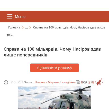
Меню
...
Головна
Справа на 100 мільярдів. Чому Насіров здав лише
по...
Справа на 100 мільярдів. Чому Насіров здав
лише попередників
Відключити рекламу
0
2787
30.05.2017
Автор:
Понзель Марина Генадіївна
2