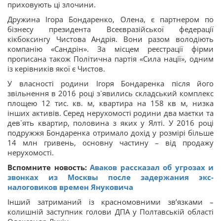
приховують ці злочини.
Дружина Ігора Бондаренко, Олена, є партнером по
бізнесу президента Всеєвразійської федерації
кікбоксингу Чистова Андрія. Вони разом володіють
компанію «Сандрін». За місцем реєстрації фірми
прописана також Політична партія «Сила нації», одним
із керівників якої є Чистов.
У власності родини Ігоря Бондаренка після його
звільнення в 2016 році з`явились cкладський комплекс
площею 12 тис. кв. м, квартира на 158 кв м, низка
інших активів. Серед нерухомості родини два маєтки та
дев`ять квартир, половина з яких у Ялті. У 2016 році
подружжя Бондаренка отримало дохід у розмірі більше
14 млн гривень, основну частину – від продажу
нерухомості.
Вспомните новость:
Аваков рассказал об угрозах и
звонках из Москвы после задержания экс-
налоговиков времен Януковича
Інший затриманий із красномовними зв’язками –
колишній заступник голови ДПА у Полтавській області