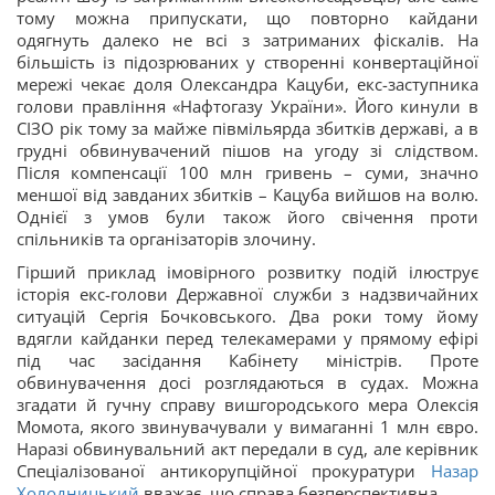
тому можна припускати, що повторно кайдани
одягнуть далеко не всі з затриманих фіскалів. На
більшість із підозрюваних у створенні конвертаційної
мережі чекає доля Олександра Кацуби, екс-заступника
голови правління «Нафтогазу України». Його кинули в
СІЗО рік тому за майже півмільярда збитків державі, а в
грудні обвинувачений пішов на угоду зі слідством.
Після компенсації 100 млн гривень – суми, значно
меншої від завданих збитків – Кацуба вийшов на волю.
Однієї з умов були також його свічення проти
спільників та організаторів злочину.
Гірший приклад імовірного розвитку подій ілюструє
історія екс-голови Державної служби з надзвичайних
ситуацій Сергія Бочковського. Два роки тому йому
вдягли кайданки перед телекамерами у прямому ефірі
під час засідання Кабінету міністрів. Проте
обвинувачення досі розглядаються в судах. Можна
згадати й гучну справу вишгородського мера Олексія
Момота, якого звинувачували у вимаганні 1 млн євро.
Наразі обвинувальний акт передали в суд, але керівник
Спеціалізованої антикорупційної прокуратури
Назар
Холодницький
вважає, що справа безперспективна.