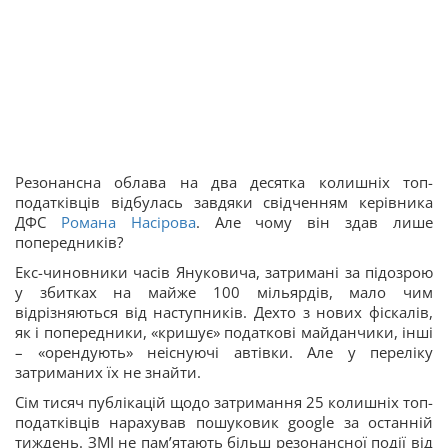
Резонансна облава на два десятка колишніх топ-
податківців відбулась завдяки свідченням керівника
ДФС
Романа Насірова
. Але чому він здав лише
попередників?
Екс-чиновники часів Януковича, затримані за підозрою
у збитках на майже 100 мільярдів, мало чим
відрізняються від наступників. Дехто з нових фіскалів,
як і попередники, «кришує» податкові майданчики, інші
– «орендують» неіснуючі автівки. Але у переліку
затриманих їх не знайти.
Сім тисяч публікацій щодо затримання 25 колишніх топ-
податківців нарахував пошуковик google за останній
тиждень. ЗМІ не пам’ятають більш резонансної події від