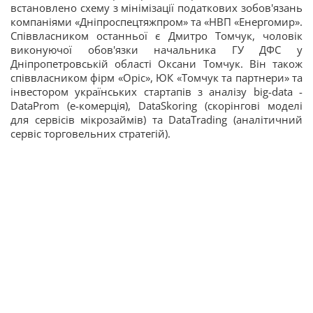
встановлено схему з мінімізації податкових зобов'язань
компаніями «Дніпроспецтяжпром» та «НВП «Енергомир».
Співвласником останньої є Дмитро Томчук, чоловік
виконуючої обов'язки начальника ГУ ДФС у
Дніпропетровській області Оксани Томчук. Він також
співвласником фірм «Оріс», ЮК «Томчук та партнери» та
інвестором українських стартапів з аналізу big-data -
DataProm (е-комерція), DataSkoring (скорінгові моделі
для сервісів мікрозаймів) та DataTrading (аналітичний
сервіс торговельних стратегій).