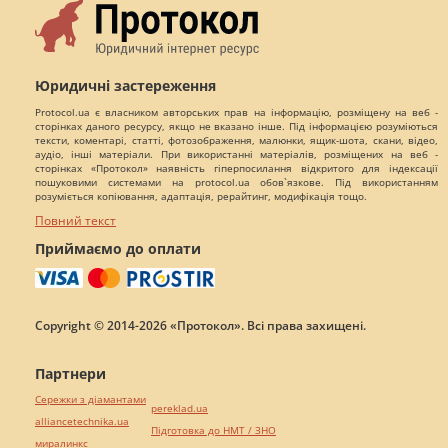
Юридичні застереження
Protocol.ua є власником авторських прав на інформацію, розміщену на веб -
сторінках даного ресурсу, якщо не вказано інше. Під інформацією розуміються
тексти, коментарі, статті, фотозображення, малюнки, ящик-шота, скани, відео,
аудіо, інші матеріали. При використанні матеріалів, розміщених на веб -
сторінках «Протокол» наявність гіперпосилання відкритого для індексації
пошуковими системами на protocol.ua обов`язкове. Під використанням
розуміється копіювання, адаптація, рерайтинг, модифікація тощо.
Повний текст
Приймаємо до оплати
Copyright © 2014-2026 «Протокол». Всі права захищені.
Партнери
Сережки з діамантами
pereklad.ua
alliancetechnika.ua
Підготовка до НМТ / ЗНО
миралинкс