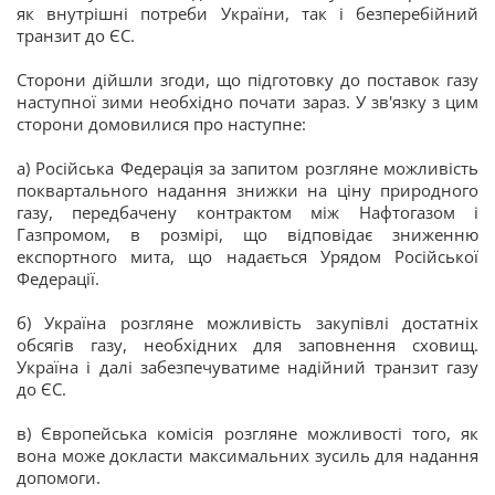
як внутрішні потреби України, так і безперебійний
транзит до ЄС.
Сторони дійшли згоди, що підготовку до поставок газу
наступної зими необхідно почати зараз. У зв'язку з цим
сторони домовилися про наступне:
а) Російська Федерація за запитом розгляне можливість
поквартального надання знижки на ціну природного
газу, передбачену контрактом між Нафтогазом і
Газпромом, в розмірі, що відповідає зниженню
експортного мита, що надається Урядом Російської
Федерації.
б) Україна розгляне можливість закупівлі достатніх
обсягів газу, необхідних для заповнення сховищ.
Україна і далі забезпечуватиме надійний транзит газу
до ЄС.
в) Європейська комісія розгляне можливості того, як
вона може докласти максимальних зусиль для надання
допомоги.