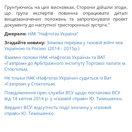
Ґрунтуючись на цих висновках, Сторони дійшли згоди,
що група експертів повинна опрацювати деталі
вищезазначених положень та запропонувати проект
документу до наступної тристоронньої зустрічі."
Джерело:
НАК "Нафтогаз Україна"
Згадайте новину:
Зимова перерва у газовій війні між
Україною та Росією. (2014 - 2015р.)
Взаємні позови НАК «Нафтогаз Україна» та ВАТ
«Газпром» до Арбітражного інституту Торгової палати м.
Стокгольм.
Не тільки НАК «Нафтогаз України» судиться із Ват
«Газпром» у Стокгольмі.
Повідомлення прес-служби ВСУ щодо постанови ВСУ
від 14 квітня 2014 р. у «газовій справі» Ю. Тимошенко.
Вердикт ВСУ: відсутність події злочину у «газовій
справі» Ю. Тимошенко.