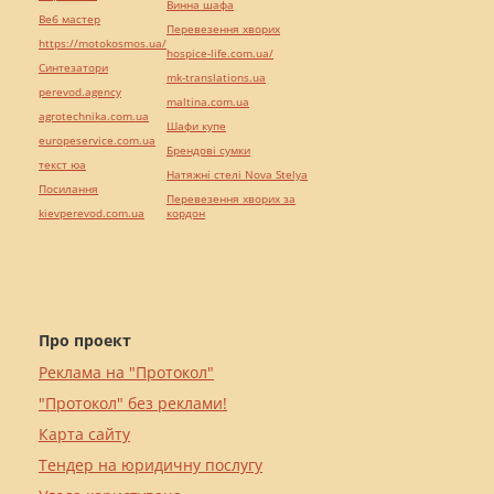
Винна шафа
Веб мастер
Перевезення хворих
https://motokosmos.ua/
hospice-life.com.ua/
Синтезатори
mk-translations.ua
perevod.agency
maltina.com.ua
agrotechnika.com.ua
Шафи купе
europeservice.com.ua
Брендові сумки
текст юа
Натяжні стелі Nova Stelya
Посилання
Перевезення хворих за
kievperevod.com.ua
кордон
Про проект
Реклама на "Протокол"
"Протокол" без реклами!
Карта сайту
Тендер на юридичну послугу