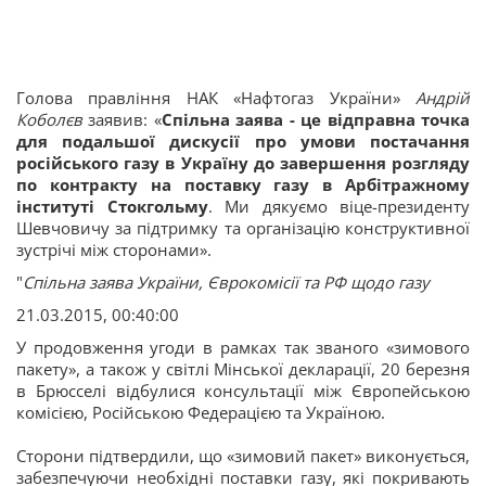
Голова правління НАК «Нафтогаз України»
Андрій
Коболєв
заявив: «
Спільна заява - це відправна точка
для подальшої дискусії про умови постачання
російського газу в Україну до завершення розгляду
по контракту на поставку газу в Арбітражному
інституті Стокгольму
. Ми дякуємо віце-президенту
Шевчовичу за підтримку та організацію конструктивної
зустрічі між сторонами».
"
Спільна заява України, Єврокомісії та РФ щодо газу
21.03.2015, 00:40:00
У продовження угоди в рамках так званого «зимового
пакету», а також у світлі Мінської декларації, 20 березня
в Брюсселі відбулися консультації між Європейською
комісією, Російською Федерацією та Україною.
Сторони підтвердили, що «зимовий пакет» виконується,
забезпечуючи необхідні поставки газу, які покривають