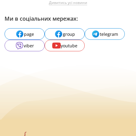
Дивитись усі новини
Ми в соціальних мережах:
page
group
telegram
viber
youtube