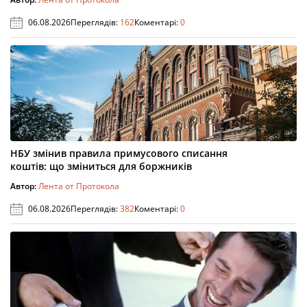
06.08.2026
Переглядів:
162
Коментарі:
0
НБУ змінив правила примусового списання
коштів: що зміниться для боржників
Автор:
Лента от Протокола
06.08.2026
Переглядів:
382
Коментарі:
0