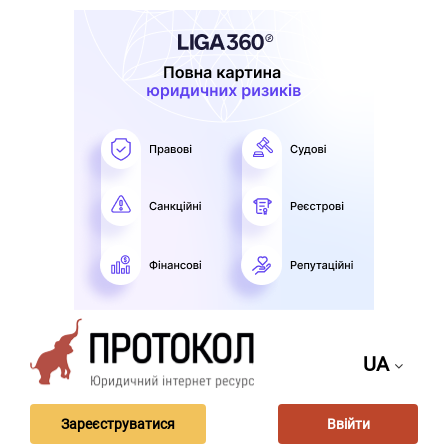
UA
Зареєструватися
Ввійти