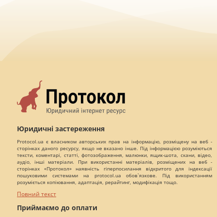
Юридичні застереження
Protocol.ua є власником авторських прав на інформацію, розміщену на веб -
сторінках даного ресурсу, якщо не вказано інше. Під інформацією розуміються
тексти, коментарі, статті, фотозображення, малюнки, ящик-шота, скани, відео,
аудіо, інші матеріали. При використанні матеріалів, розміщених на веб -
сторінках «Протокол» наявність гіперпосилання відкритого для індексації
пошуковими системами на protocol.ua обов`язкове. Під використанням
розуміється копіювання, адаптація, рерайтинг, модифікація тощо.
Повний текст
Приймаємо до оплати