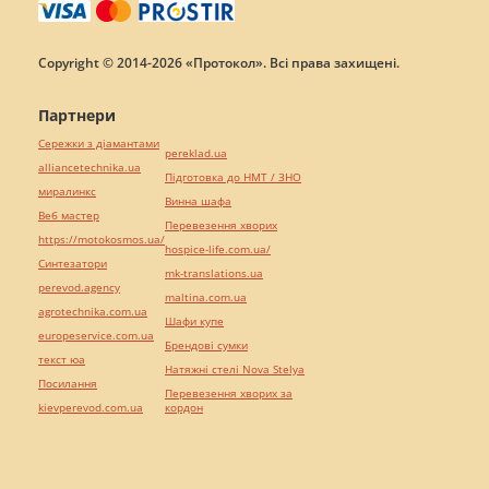
Copyright © 2014-2026 «Протокол». Всі права захищені.
Партнери
Сережки з діамантами
pereklad.ua
alliancetechnika.ua
Підготовка до НМТ / ЗНО
миралинкс
Винна шафа
Веб мастер
Перевезення хворих
https://motokosmos.ua/
hospice-life.com.ua/
Синтезатори
mk-translations.ua
perevod.agency
maltina.com.ua
agrotechnika.com.ua
Шафи купе
europeservice.com.ua
Брендові сумки
текст юа
Натяжні стелі Nova Stelya
Посилання
Перевезення хворих за
kievperevod.com.ua
кордон