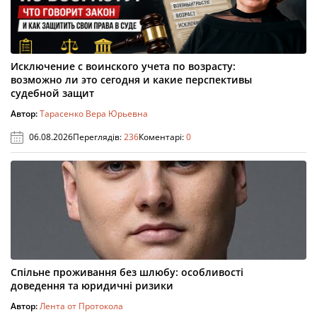
Исключение с воинского учета по возрасту:
возможно ли это сегодня и какие перспективы
судебной защит
Автор:
Тарасенко Вера Юрьевна
06.08.2026
Переглядів:
236
Коментарі:
0
Спільне проживання без шлюбу: особливості
доведення та юридичні ризики
Автор:
Лента от Протокола