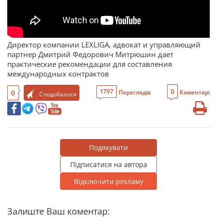
Директор компании LEXLIGA, адвокат и управляющий
партнер Дмитрий Федорович Митрюшин дает
практические рекомендации для составления
международных контрактов
0
1797
0
Переглядів
Коментарі
Сподобалося
Подякувати
Підписатися на автора
Відключити рекламу
Залиште Ваш коментар: