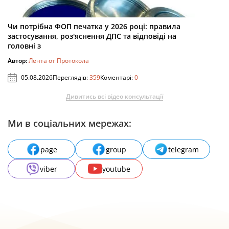
Чи потрібна ФОП печатка у 2026 році: правила
застосування, роз'яснення ДПС та відповіді на
головні з
Автор:
Лента от Протокола
05.08.2026
Переглядів:
359
Коментарі:
0
Дивитись всі відео консультації
Ми в соціальних мережах:
page
group
telegram
viber
youtube