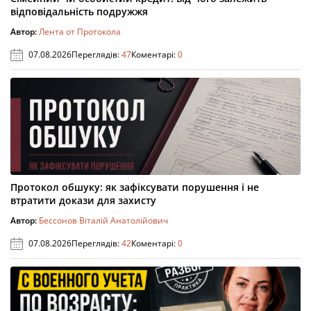
відповідальність подружжя
Автор:
Лента от Протокола
07.08.2026
Переглядів:
47
Коментарі:
0
Протокол обшуку: як зафіксувати порушення і не
втратити докази для захисту
Автор:
Бессонов Віталій Анатолійович
07.08.2026
Переглядів:
42
Коментарі:
0