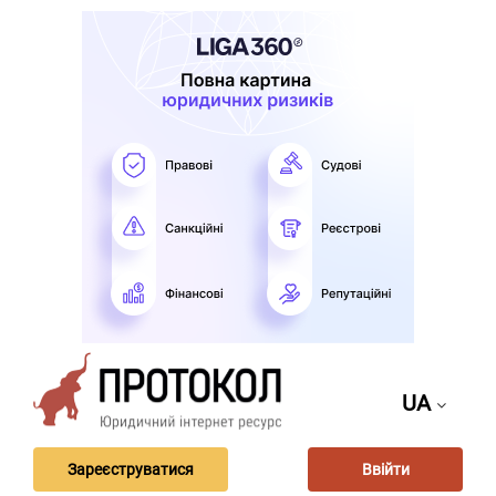
UA
Зареєструватися
Ввійти