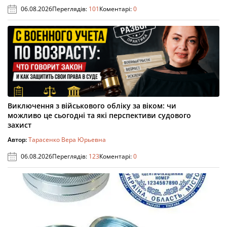
06.08.2026
Переглядів:
101
Коментарі:
0
Виключення з військового обліку за віком: чи
можливо це сьогодні та які перспективи судового
захист
Автор:
Тарасенко Вера Юрьевна
06.08.2026
Переглядів:
123
Коментарі:
0