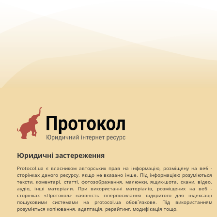
Юридичні застереження
Protocol.ua є власником авторських прав на інформацію, розміщену на веб -
сторінках даного ресурсу, якщо не вказано інше. Під інформацією розуміються
тексти, коментарі, статті, фотозображення, малюнки, ящик-шота, скани, відео,
аудіо, інші матеріали. При використанні матеріалів, розміщених на веб -
сторінках «Протокол» наявність гіперпосилання відкритого для індексації
пошуковими системами на protocol.ua обов`язкове. Під використанням
розуміється копіювання, адаптація, рерайтинг, модифікація тощо.