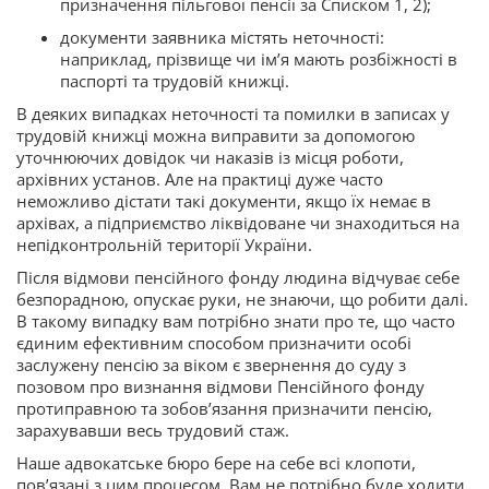
призначення пільгової пенсії за Списком 1, 2);
документи заявника містять неточності:
наприклад, прізвище чи ім’я мають розбіжності в
паспорті та трудовій книжці.
В деяких випадках неточності та помилки в записах у
трудовій книжці можна виправити за допомогою
уточнюючих довідок чи наказів із місця роботи,
архівних установ. Але на практиці дуже часто
неможливо дістати такі документи, якщо їх немає в
архівах, а підприємство ліквідоване чи знаходиться на
непідконтрольній території України.
Після відмови пенсійного фонду людина відчуває себе
безпорадною, опускає руки, не знаючи, що робити далі.
В такому випадку вам потрібно знати про те, що часто
єдиним ефективним способом призначити особі
заслужену пенсію за віком є звернення до суду з
позовом про визнання відмови Пенсійного фонду
протиправною та зобов’язання призначити пенсію,
зарахувавши весь трудовий стаж.
Наше адвокатське бюро бере на себе всі клопоти,
пов’язані з цим процесом. Вам не потрібно буде ходити