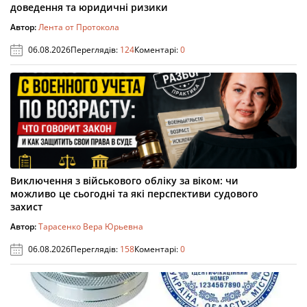
доведення та юридичні ризики
Автор:
Лента от Протокола
06.08.2026
Переглядів:
124
Коментарі:
0
Виключення з військового обліку за віком: чи
можливо це сьогодні та які перспективи судового
захист
Автор:
Тарасенко Вера Юрьевна
06.08.2026
Переглядів:
158
Коментарі:
0