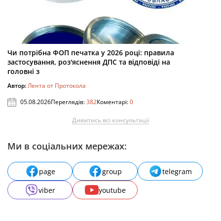
Чи потрібна ФОП печатка у 2026 році: правила
застосування, роз'яснення ДПС та відповіді на
головні з
Автор:
Лента от Протокола
05.08.2026
Переглядів:
382
Коментарі:
0
Дивитись всі консультації
Ми в соціальних мережах:
page
group
telegram
viber
youtube