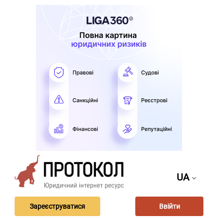
UA
Зареєструватися
Ввійти