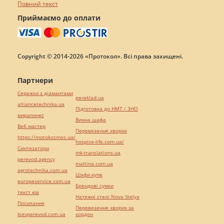
Повний текст
Приймаємо до оплати
Copyright © 2014-2026 «Протокол». Всі права захищені.
Партнери
Сережки з діамантами
pereklad.ua
alliancetechnika.ua
Підготовка до НМТ / ЗНО
миралинкс
Винна шафа
Веб мастер
Перевезення хворих
https://motokosmos.ua/
hospice-life.com.ua/
Синтезатори
mk-translations.ua
perevod.agency
maltina.com.ua
agrotechnika.com.ua
Шафи купе
europeservice.com.ua
Брендові сумки
текст юа
Натяжні стелі Nova Stelya
Посилання
Перевезення хворих за
kievperevod.com.ua
кордон