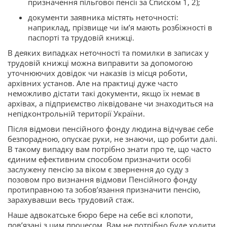
призначення пільгової пенсії за Списком 1, 2);
документи заявника містять неточності:
наприклад, прізвище чи ім’я мають розбіжності в
паспорті та трудовій книжці.
В деяких випадках неточності та помилки в записах у
трудовій книжці можна виправити за допомогою
уточнюючих довідок чи наказів із місця роботи,
архівних установ. Але на практиці дуже часто
неможливо дістати такі документи, якщо їх немає в
архівах, а підприємство ліквідоване чи знаходиться на
непідконтрольній території України.
Після відмови пенсійного фонду людина відчуває себе
безпорадною, опускає руки, не знаючи, що робити далі.
В такому випадку вам потрібно знати про те, що часто
єдиним ефективним способом призначити особі
заслужену пенсію за віком є звернення до суду з
позовом про визнання відмови Пенсійного фонду
протиправною та зобов’язання призначити пенсію,
зарахувавши весь трудовий стаж.
Наше адвокатське бюро бере на себе всі клопоти,
пов’язані з цим процесом. Вам не потрібно буде ходити