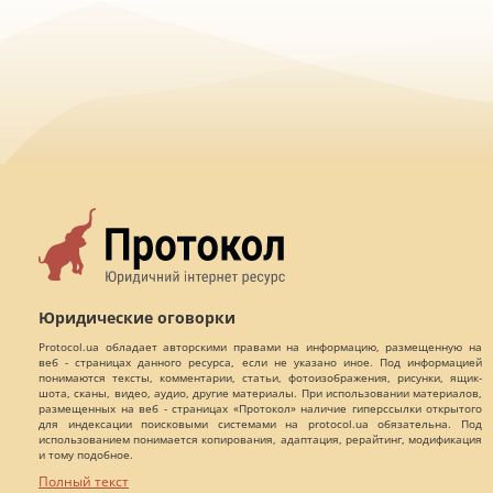
Юридические оговорки
Protocol.ua обладает авторскими правами на информацию, размещенную на
веб - страницах данного ресурса, если не указано иное. Под информацией
понимаются тексты, комментарии, статьи, фотоизображения, рисунки, ящик-
шота, сканы, видео, аудио, другие материалы. При использовании материалов,
размещенных на веб - страницах «Протокол» наличие гиперссылки открытого
для индексации поисковыми системами на protocol.ua обязательна. Под
использованием понимается копирования, адаптация, рерайтинг, модификация
и тому подобное.
Полный текст