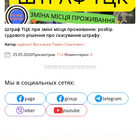
Штраф ТЦК при зміні місця проживання: розбір
судового рішення про скасування штрафу
Автор:
адвокат Васильев Павел Сергеевич
25.05.2026
Просмотров:
1123
Коментарии:
0
Смотреть все консультации
Мы в социальных сетях:
page
group
telegram
viber
youtube