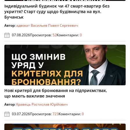
Індивідуальний будинок чи 47 смарт-квартир без
укриття? Старт суду щодо будівництва на вул.
Бучанськ
Автор:
адвокат Васильев Павел Сергеевич
07.08.2026
Просмотров:
52
Коментарии:
0
Нові критерії для бронювання на підприємствах,
що мають важливе значення
Автор:
Кравець Ростислав Юрійович
03.07.2026
Просмотров:
723
Коментарии:
0