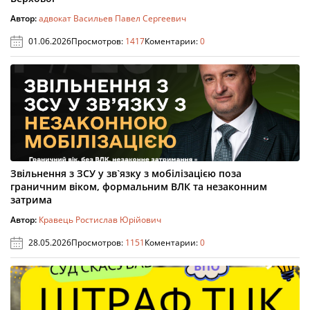
Автор:
адвокат Васильев Павел Сергеевич
01.06.2026
Просмотров:
1417
Коментарии:
0
Звільнення з ЗСУ у зв`язку з мобілізацією поза
граничним віком, формальним ВЛК та незаконним
затрима
Автор:
Кравець Ростислав Юрійович
28.05.2026
Просмотров:
1151
Коментарии:
0