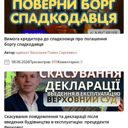
Вимога кредитора до спадкоємця про погашення
боргу спадкодавця
Автор:
адвокат Васильев Павел Сергеевич
08.06.2026
Просмотров:
899
Коментарии:
0
Скасування повідомлення та декларації після
введення будівництва в експлуатацію: прецеденти
Верховог