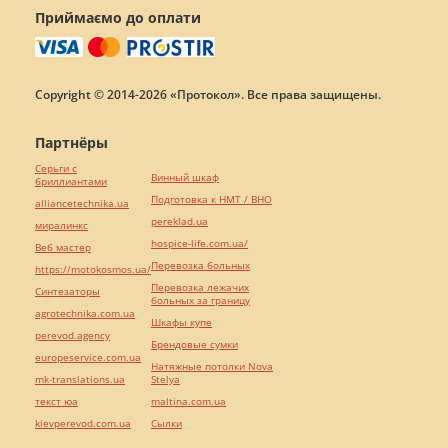
Приймаємо до оплати
Copyright © 2014-2026 «Протокол». Все права защищены.
Партнёры
Серьги с
Винный шкаф
бриллиантами
Подготовка к НМТ / ВНО
alliancetechnika.ua
pereklad.ua
миралинкс
hospice-life.com.ua/
Веб мастер
Перевозка больных
https://motokosmos.ua/
Перевозка лежачих
Синтезаторы
больных за границу
agrotechnika.com.ua
Шкафы купе
perevod.agency
Брендовые сумки
europeservice.com.ua
Натяжные потолки Nova
mk-translations.ua
Stelya
текст юа
maltina.com.ua
kievperevod.com.ua
Cылки