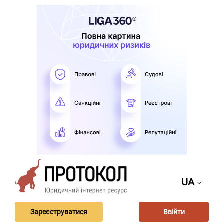
UA
Зареєструватися
Ввійти