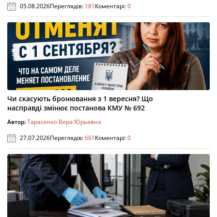
05.08.2026
Переглядів:
181
Коментарі:
0
Чи скасують бронювання з 1 вересня? Що
насправді змінює постанова КМУ № 692
Автор:
Тарасенко Вера Юрьевна
27.07.2026
Переглядів:
661
Коментарі:
0