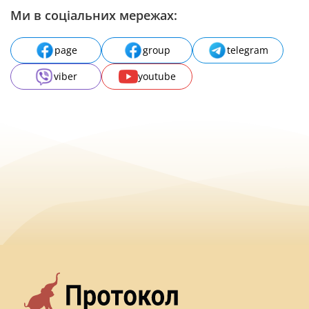
Ми в соціальних мережах:
page
group
telegram
viber
youtube