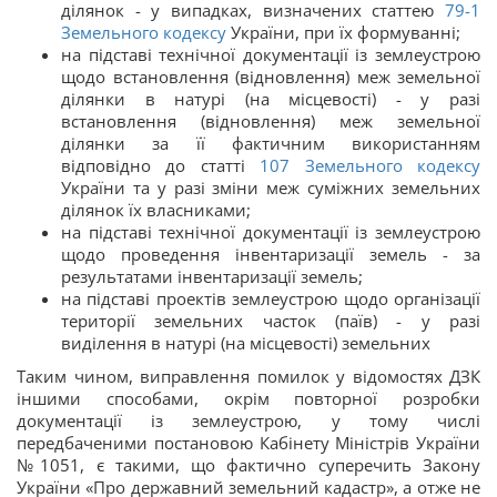
ділянок - у випадках, визначених статтею
79-1
Земельного кодексу
України, при їх формуванні;
на підставі технічної документації із землеустрою
щодо встановлення (відновлення) меж земельної
ділянки в натурі (на місцевості) - у разі
встановлення (відновлення) меж земельної
ділянки за її фактичним використанням
відповідно до статті
107
Земельного кодексу
України та у разі зміни меж суміжних земельних
ділянок їх власниками;
на підставі технічної документації із землеустрою
щодо проведення інвентаризації земель - за
результатами інвентаризації земель;
на підставі проектів землеустрою щодо організації
території земельних часток (паїв) - у разі
виділення в натурі (на місцевості) земельних
Таким чином, виправлення помилок у відомостях ДЗК
іншими способами, окрім повторної розробки
документації із землеустрою, у тому числі
передбаченими постановою Кабінету Міністрів України
№1051, є такими, що фактично суперечить Закону
України «Про державний земельний кадастр», а отже не