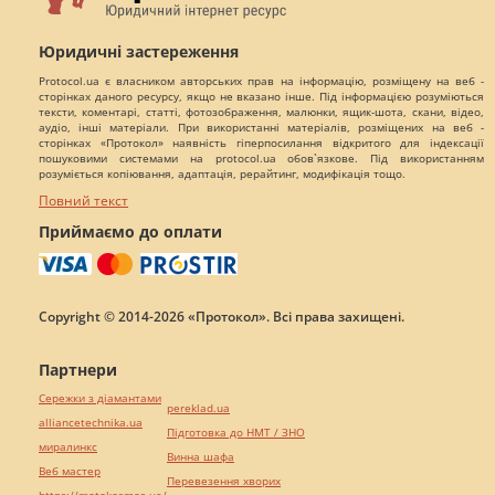
Юридичні застереження
Protocol.ua є власником авторських прав на інформацію, розміщену на веб -
сторінках даного ресурсу, якщо не вказано інше. Під інформацією розуміються
тексти, коментарі, статті, фотозображення, малюнки, ящик-шота, скани, відео,
аудіо, інші матеріали. При використанні матеріалів, розміщених на веб -
сторінках «Протокол» наявність гіперпосилання відкритого для індексації
пошуковими системами на protocol.ua обов`язкове. Під використанням
розуміється копіювання, адаптація, рерайтинг, модифікація тощо.
Повний текст
Приймаємо до оплати
Copyright © 2014-2026 «Протокол». Всі права захищені.
Партнери
Сережки з діамантами
pereklad.ua
alliancetechnika.ua
Підготовка до НМТ / ЗНО
миралинкс
Винна шафа
Веб мастер
Перевезення хворих
https://motokosmos.ua/