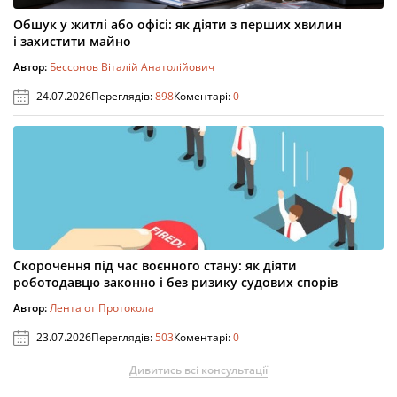
Обшук у житлі або офісі: як діяти з перших хвилин
і захистити майно
Автор:
Бессонов Віталій Анатолійович
24.07.2026
Переглядів:
898
Коментарі:
0
Скорочення під час воєнного стану: як діяти
роботодавцю законно і без ризику судових спорів
Автор:
Лента от Протокола
23.07.2026
Переглядів:
503
Коментарі:
0
Дивитись всі консультації