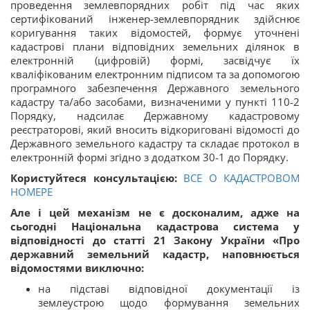
проведення землевпорядних робіт під час яких
сертифікований інженер-землевпорядник здійснює
коригування таких відомостей, формує уточнені
кадастрові плани відповідних земельних ділянок в
електронній (цифровій) формі, засвідчує їх
кваліфікованим електронним підписом та за допомогою
програмного забезпечення Державного земельного
кадастру та/або засобами, визначеними у пункті 110-2
Порядку, надсилає Державному кадастровому
реєстраторові, який вносить відкориговані відомості до
Державного земельного кадастру та складає протокол в
електронній формі згідно з додатком 30-1 до Порядку.
Користуйтеся консультацією:
ВСЕ О КАДАСТРОВОМ
НОМЕРЕ
Але і цей механізм не є досконалим, адже на
сьогодні Національна кадастрова система у
відповідності до статті 21 Закону України «Про
державний земельний кадастр, наповнюється
відомостями виключно:
на підставі відповідної документації із
землеустрою щодо формування земельних