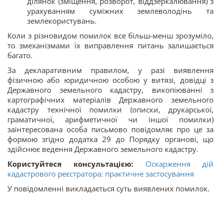
ділянок (зміщення, розворот, віддзеркалювання) з
урахуванням суміжних землеволодінь та
землекористувань.
Коли з різновидом помилок все більш-менш зрозуміло,
то змеханізмами їх виправлення питань залишається
багато.
За декларативним правилом, у разі виявлення
фізичною або юридичною особою у витязі, довідці з
Державного земельного кадастру, викопіюванні з
картографічних матеріалів Державного земельного
кадастру технічної помилки (описки, друкарської,
граматичної, арифметичної чи іншої помилки)
заінтересована особа письмово повідомляє про це за
формою згідно додатка 29 до Порядку органові, що
здійснює ведення Державного земельного кадастру.
Користуйтеся консультацією:
Оскарження дій
кадастрового реєстратора: практичне застосування
У повідомленні викладається суть виявлених помилок.