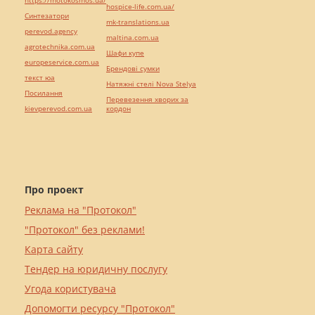
hospice-life.com.ua/
Синтезатори
mk-translations.ua
perevod.agency
maltina.com.ua
agrotechnika.com.ua
Шафи купе
europeservice.com.ua
Брендові сумки
текст юа
Натяжні стелі Nova Stelya
Посилання
Перевезення хворих за
kievperevod.com.ua
кордон
Про проект
Реклама на "Протокол"
"Протокол" без реклами!
Карта сайту
Тендер на юридичну послугу
Угода користувача
Допомогти ресурсу "Протокол"