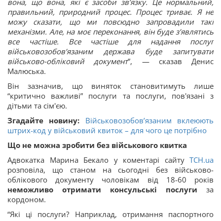
вона, що вона, які є засоби зв’язку. Це нормальний,
правильний, природний процес. Процес триває. Я не
можу сказати, що ми повсюдно запровадили такі
механізми. Але, на моє переконання, він буде з’являтись
все частіше. Все частіше для надання послуг
військовозобов’язаним держава буде запитувати
військово-обліковий документ
”, — сказав Денис
Малюська.
Він зазначив, що виняток становитимуть лише
“критично важливі” послуги та послуги, пов'язані з
дітьми та сім'єю.
Згадайте новину:
Військовозобов’язаним вклеюють
штрих-код у військовий квиток – для чого це потрібно
Що не можна зробити без військового квитка
Адвокатка Марина Бекало у коментарі сайту
ТСН.ua
розповіла, що станом на сьогодні без військово-
облікового документу чоловікам від 18-60 років
неможливо отримати консульські послуги
за
кордоном.
“Які ці послуги? Наприклад, отримання паспортного