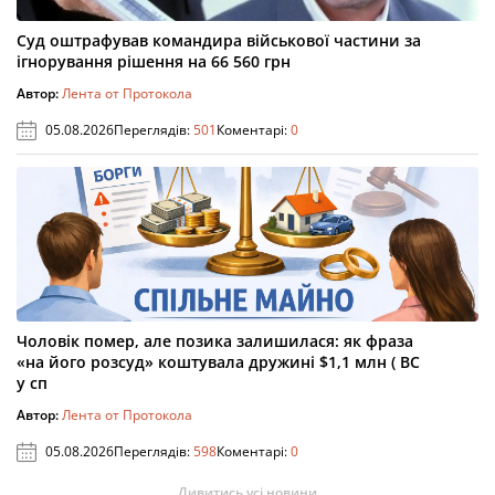
Суд оштрафував командира військової частини за
ігнорування рішення на 66 560 грн
Автор:
Лента от Протокола
05.08.2026
Переглядів:
501
Коментарі:
0
Чоловік помер, але позика залишилася: як фраза
«на його розсуд» коштувала дружині $1,1 млн ( ВС
у сп
Автор:
Лента от Протокола
05.08.2026
Переглядів:
598
Коментарі:
0
Дивитись усі новини