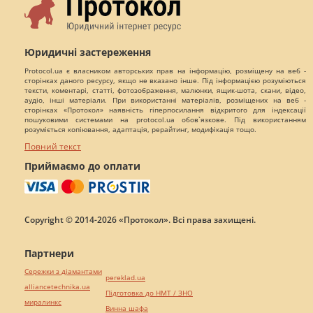
Юридичні застереження
Protocol.ua є власником авторських прав на інформацію, розміщену на веб -
сторінках даного ресурсу, якщо не вказано інше. Під інформацією розуміються
тексти, коментарі, статті, фотозображення, малюнки, ящик-шота, скани, відео,
аудіо, інші матеріали. При використанні матеріалів, розміщених на веб -
сторінках «Протокол» наявність гіперпосилання відкритого для індексації
пошуковими системами на protocol.ua обов`язкове. Під використанням
розуміється копіювання, адаптація, рерайтинг, модифікація тощо.
Повний текст
Приймаємо до оплати
Copyright © 2014-2026 «Протокол». Всі права захищені.
Партнери
Сережки з діамантами
pereklad.ua
alliancetechnika.ua
Підготовка до НМТ / ЗНО
миралинкс
Винна шафа