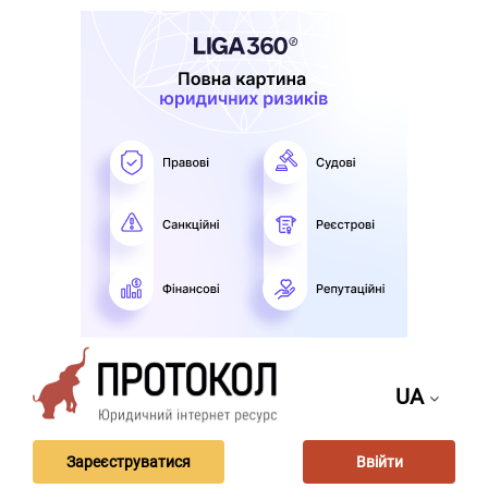
UA
Зареєструватися
Ввійти