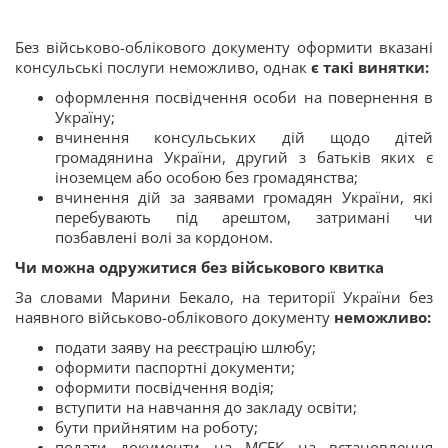
Без військово-облікового документу оформити вказані
консульські послуги неможливо, однак
є такі винятки:
оформлення посвідчення особи на повернення в
Україну;
вчинення консульських дій щодо дітей
громадянина України, другий з батьків яких є
іноземцем або особою без громадянства;
вчинення дій за заявами громадян України, які
перебувають під арештом, затримані чи
позбавлені волі за кордоном.
Чи можна одружитися без військового квитка
За словами Марини Бекало, на території України без
наявного військово-облікового документу
неможливо:
подати заяву на реєстрацію шлюбу;
оформити паспортні документи;
оформити посвідчення водія;
вступити на навчання до закладу освіти;
бути прийнятим на роботу;
подати документи на МСЕК на встановлення