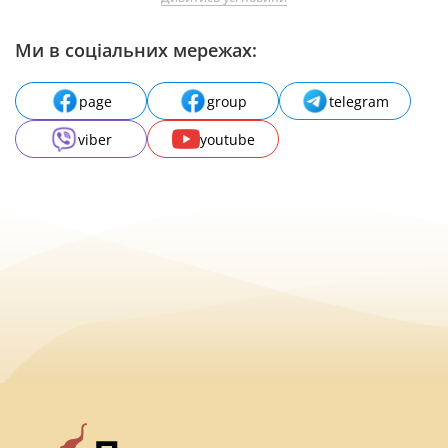
Ми в соціальних мережах:
page
group
telegram
viber
youtube