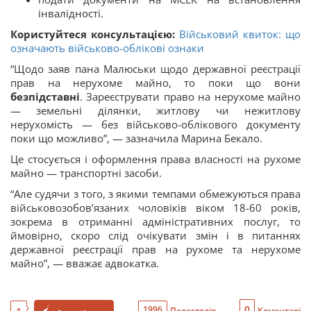
інвалідності.
Користуйтеся консультацією:
Військовий квиток: що
означають військово-облікові ознаки
“Щодо заяв пана Малюськи щодо державної реєстрації
прав на нерухоме майно, то поки що вони
безпідставні
. Зареєструвати право на нерухоме майно
— земельні ділянки, житлову чи нежитлову
нерухомість — без військово-облікового документу
поки що можливо”, — зазначила Марина Бекало.
Це стосується і оформлення права власності на рухоме
майно — транспортні засоби.
“Але судячи з того, з якими темпами обмежуються права
військовозобов’язаних чоловіків віком 18-60 років,
зокрема в отриманні адміністративних послуг, то
ймовірно, скоро слід очікувати змін і в питаннях
державної реєстрації прав на рухоме та нерухоме
майно”, — вважає адвокатка.
0
1996
Переглядів
Коментарі