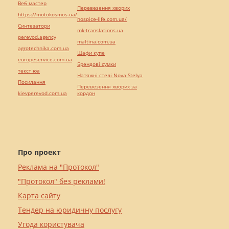
Веб мастер
Перевезення хворих
https://motokosmos.ua/
hospice-life.com.ua/
Синтезатори
mk-translations.ua
perevod.agency
maltina.com.ua
agrotechnika.com.ua
Шафи купе
europeservice.com.ua
Брендові сумки
текст юа
Натяжні стелі Nova Stelya
Посилання
Перевезення хворих за
kievperevod.com.ua
кордон
Про проект
Реклама на "Протокол"
"Протокол" без реклами!
Карта сайту
Тендер на юридичну послугу
Угода користувача