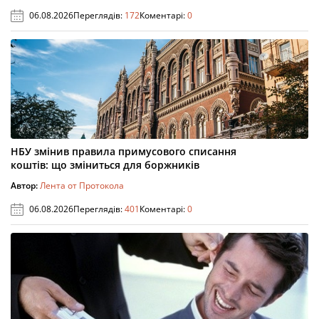
06.08.2026
Переглядів:
172
Коментарі:
0
НБУ змінив правила примусового списання
коштів: що зміниться для боржників
Автор:
Лента от Протокола
06.08.2026
Переглядів:
401
Коментарі:
0