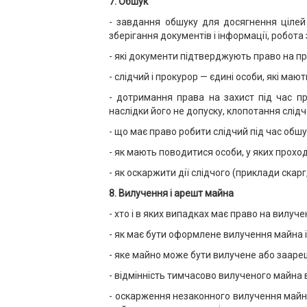
7.
Обшук
- завдання обшуку для досягнення цілей 
зберігання документів і інформації, робот
- які документи підтверджують право на пр
- слідчий і прокурор — єдині особи, які ма
- дотримання права на захист під час п
наслідки його не допуску, клопотання слідч
- що має право робити слідчий під час обш
- як мають поводитися особи, у яких прохо
- як оскаржити дії слідчого (приклади скарг
8.
Вилучення і арешт майна
- хто і в яких випадках має право на вилу
- як має бути оформлене вилучення майна і
- яке майно може бути вилучене або зааре
- відмінність тимчасово вилученого майна 
- оскарження незаконного вилучення майна