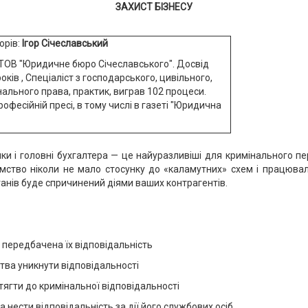
ЗАХИСТ БІЗНЕСУ
орів:
Ігор Січеславський
ТОВ "Юридичне бюро Січеславського". Досвід
років , Спеціаліст з господарського, цивільного,
нального права, практик, виграв 102 процеси.
рофесійній пресі, в тому числі в газеті "Юридична
ики і головні бухгалтера — це найуразливіші для кримінального п
мство ніколи не мало стосунку до «каламутних» схем і працювал
ганів буде спричинений діями ваших контрагентів.
м передбачена їх відповідальність
ва уникнути відповідальності
тягти до кримінальної відповідальності
 нести відповідальність за дії його службових осіб