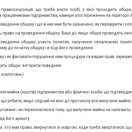
правоохоронців: що треба знати особі, у якої проходить обшук;
а з працівниками підприємства, камери спостереження на території
оведення обшуку і що в них має бути зазначено; як перевірити і ос
ють право на проведення обшуку. Ваші дії, якщо обшук проводять не
роведення обшуку: участь понятих, залучення незалежних поняти
ому до початку обшуку і в ході його проведення
уку і як фіксувати порушення ним процедури та ваших прав; заува
дить обшук: алгоритм поведінки
, клопотань)
чення майна (коштів) підприємства або фізичної особи; що підтверд
 що робити, якщо слідчий не вніс до протоколу все вилучене майно
штоване і як переконатися в тому, що вилучене майно не належить 
від його арешту
: хто має право звернутися зі скаргою, куди треба звертатися; щ