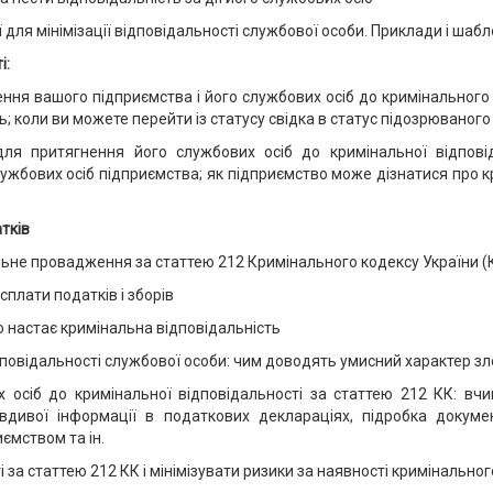
ї для мінімізації відповідальності службової особи. Приклади і шабл
і:
учення вашого підприємства і його службових осіб до кримінально
ть; коли ви можете перейти із статусу свідка в статус підозрюваного
для притягнення його службових осіб до кримінальної відпові
ужбових осіб підприємства; як підприємство може дізнатися про к
тків
льне провадження за статтею 212 Кримінального кодексу України (
 сплати податків і зборів
го настає кримінальна відповідальність
ідповідальності службової особи: чим доводять умисний характер з
 осіб до кримінальної відповідальності за статтею 212 КК: вч
вдивої інформації в податкових деклараціях, підробка документ
ємством та ін.
і за статтею 212 КК і мінімізувати ризики за наявності кримінальн