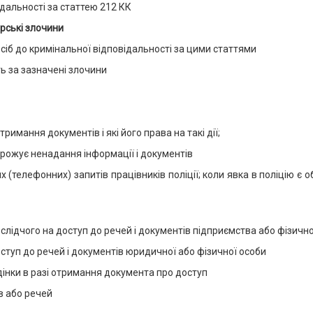
ідальності за статтею 212 КК
арські злочини
іб до кримінальної відповідальності за цими статтями
ть за зазначені злочини
римання документів і які його права на такі дії;
агрожує ненадання інформації і документів
их (телефонних) запитів працівників поліції; коли явка в поліцію є
лідчого на доступ до речей і документів підприємства або фізично
оступ до речей і документів юридичної або фізичної особи
едінки в разі отримання документа про доступ
в або речей