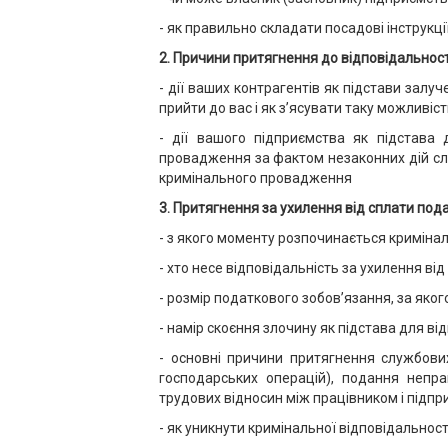
- як правильно складати посадові інструкці
2. Причини притягнення до відповідальност
- дії ваших контрагентів як підстави зал
прийти до вас і як з’ясувати таку можливіс
- дії вашого підприємства як підстава 
провадження за фактом незаконних дій сл
кримінального провадження
3. Притягнення за ухилення від сплати пода
- з якого моменту розпочинається криміна
- хто несе відповідальність за ухилення від
- розмір податкового зобов’язання, за яко
- намір скоєння злочину як підстава для в
- основні причини притягнення службових
господарських операцій), подання непра
трудових відносин між працівником і підпри
- як уникнути кримінальної відповідальност