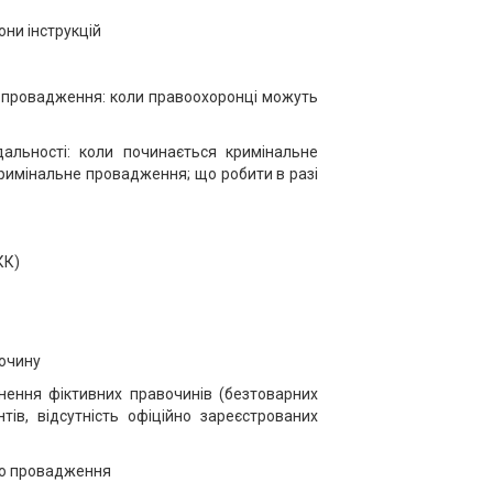
они інструкцій
го провадження: коли правоохоронці можуть
дальності: коли починається кримінальне
римінальне провадження; що робити в разі
КК)
лочину
инення фіктивних правочинів (безтоварних
ів, відсутність офіційно зареєстрованих
ого провадження