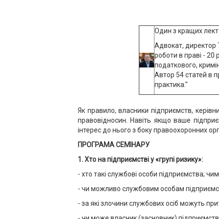
Один з кращих лект
Адвокат, директор 
роботи в праві - 20 
податкового, кримі
Автор 54 статей в п
практика."
Як правило, власники підприємств, керівн
правовідносин. Навіть якщо ваше підприє
інтерес до нього з боку правоохоронних ор
ПРОГРАМА СЕМІНАРУ
1. Хто на підприємстві у «групі ризику»:
- хто такі службові особи підприємства; чи
- чи можливо службовим особам підприємст
- за які злочини службових осіб можуть при
- чи може власник (засновник) підприємства