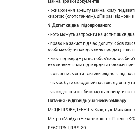
майна; зразки документів
- оскарження арешту майна: кому подавати
скаргою (клопотанням), дії в разі відмови 
9.
Допит свідка і підозрюваного
- кого можуть запросити на допит як свідк
- право на захист під час допиту: обов’язк
особі має бути повідомлено про дату і час
- чим підтверджується обов’язок особи з’я
нез’явлення; чим підтвердити поважні при
- основні моменти тактики слідчого під ча
- як має бути складений протокол допиту і 
- як свідчення особи можуть вплинути на ї
Питання - відповідь учасників семінару.
МІСЦЕ ПРОВЕДЕННЯ: м.Київ, вул. Михайлівс
Метро «Майдан Незалежності», Готель «
РЕЄСТРАЦІЯ З 9-30