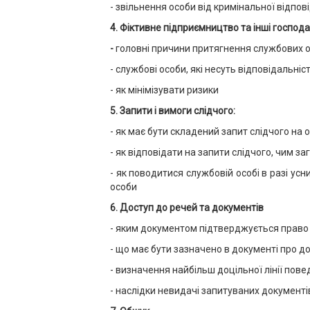
- звільнення особи від кримінальної відпов
4
. Фіктивне підприємництво та інші господ
-
головні причини притягнення службових ос
- службові особи, які несуть відповідальніс
- як мінімізувати ризики
5
. Запити і вимоги слідчого:
- як має бути складений запит слідчого на от
- як відповідати на запити слідчого, чим з
- як поводитися службовій особі в разі усн
особи
6.
Доступ до речей та документів
- яким документом підтверджується право с
- що має бути зазначено в документі про д
- визначення найбільш доцільної лінії пов
- наслідки невидачі запитуваних документі