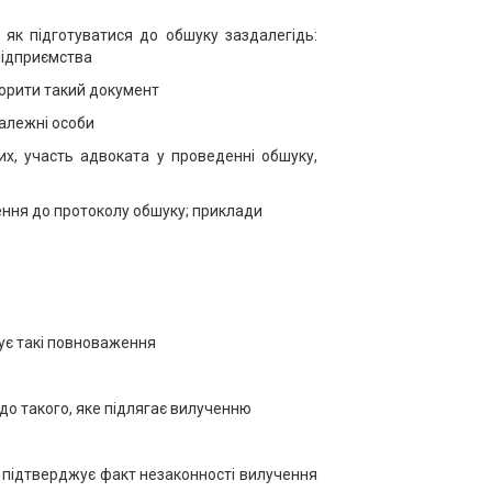
 як підготуватися до обшуку заздалегідь:
 підприємства
порити такий документ
належні особи
х, участь адвоката у проведенні обшуку,
ження до протоколу обшуку; приклади
жує такі повноваження
до такого, яке підлягає вилученню
о підтверджує факт незаконності вилучення