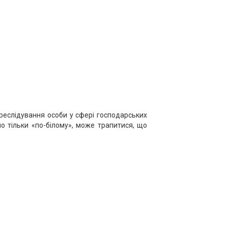
ереслідування особи у сфері господарських
о тільки «по-білому», може трапитися, що