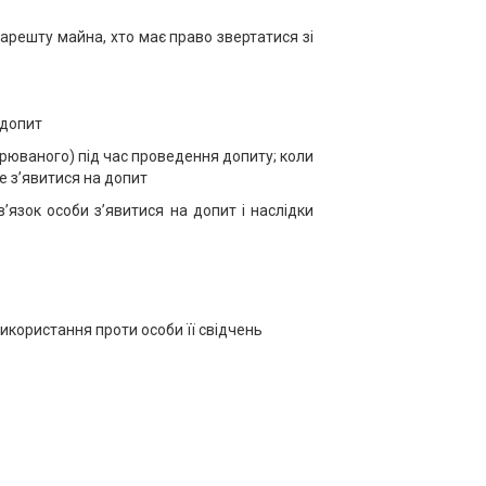
арешту майна, хто має право звертатися зі
 допит
озрюваного) під час проведення допиту; коли
е з’явитися на допит
в’язок особи з’явитися на допит і наслідки
икористання проти особи її свідчень