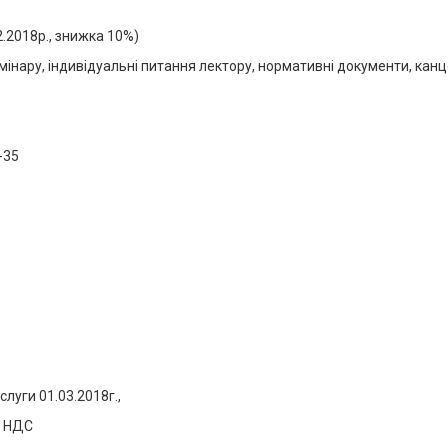
02.2018р., знижка 10%)
емінару, індивідуальні питання лектору, нормативні документи, канце
-35
луги 01.03.2018г.,
з НДС