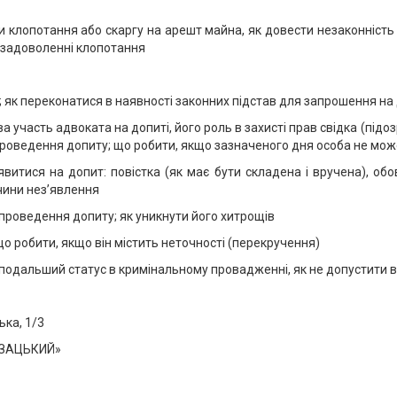
 клопотання або скаргу на арешт майна, як довести незаконність 
в задоволенні клопотання
а; як переконатися в наявності законних підстав для запрошення на
ова участь адвоката на допиті, його роль в захисті прав свідка (під
 проведення допиту; що робити, якщо зазначеного дня особа не мож
витися на допит: повістка (як має бути складена і вручена), обо
чини нез’явлення
с проведення допиту; як уникнути його хитрощів
що робити, якщо він містить неточності (перекручення)
ї подальший статус в кримінальному провадженні, як не допустити в
ька, 1/3
КОЗАЦЬКИЙ»