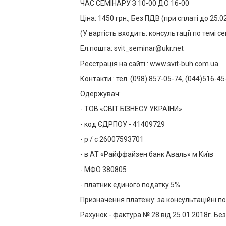
ЧАС СЕМІНАРУ З 10-00 ДО 16-00
Ціна: 1450 грн., Без ПДВ (при сплаті до 25.
(У вартість входить: консультації по темі с
Ел.пошта: svit_seminar@ukr.net
Реєстрація на сайті : www.svit-buh.com.ua
Контакти : тел. (098) 857-05-74, (044)516-45
Одержувач:
- ТОВ «СВІТ БІЗНЕСУ УКРАЇНИ»
- код ЄДРПОУ - 41409729
- р / с 26007593701
- в АТ «Райффайзен банк Аваль» м Київ
- МФО 380805
- платник єдиного податку 5%
Призначення платежу: за консультаційні пос
Рахунок - фактура № 28 від 25.01.2018г. Бе