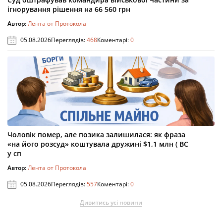
ігнорування рішення на 66 560 грн
Автор:
Лента от Протокола
05.08.2026
Переглядів:
468
Коментарі:
0
Чоловік помер, але позика залишилася: як фраза
«на його розсуд» коштувала дружині $1,1 млн ( ВС
у сп
Автор:
Лента от Протокола
05.08.2026
Переглядів:
557
Коментарі:
0
Дивитись усі новини