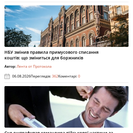
НБУ змінив правила примусового списання
коштів: що зміниться для боржників
Автор:
Лента от Протокола
06.08.2026
Переглядів:
362
Коментарі:
0
Суд оштрафував командира військової частини за