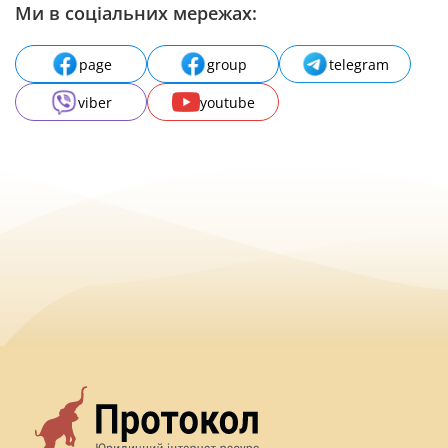
Ми в соціальних мережах:
page
group
telegram
viber
youtube