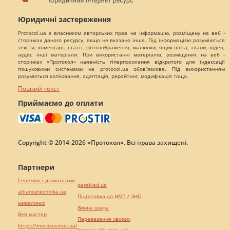
Юридичні застереження
Protocol.ua є власником авторських прав на інформацію, розміщену на веб -
сторінках даного ресурсу, якщо не вказано інше. Під інформацією розуміються
тексти, коментарі, статті, фотозображення, малюнки, ящик-шота, скани, відео,
аудіо, інші матеріали. При використанні матеріалів, розміщених на веб -
сторінках «Протокол» наявність гіперпосилання відкритого для індексації
пошуковими системами на protocol.ua обов`язкове. Під використанням
розуміється копіювання, адаптація, рерайтинг, модифікація тощо.
Повний текст
Приймаємо до оплати
Copyright © 2014-2026 «Протокол». Всі права захищені.
Партнери
Сережки з діамантами
pereklad.ua
alliancetechnika.ua
Підготовка до НМТ / ЗНО
миралинкс
Винна шафа
Веб мастер
Перевезення хворих
https://motokosmos.ua/