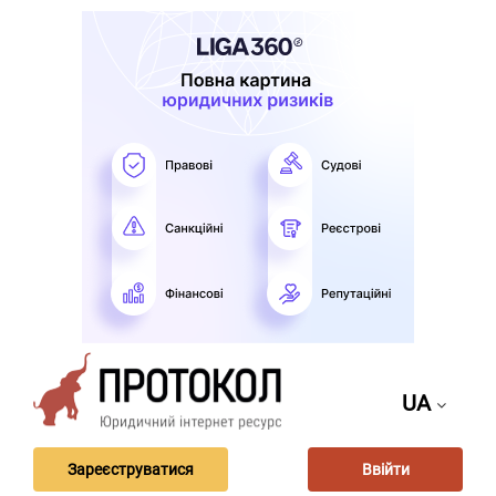
UA
Зареєструватися
Ввійти