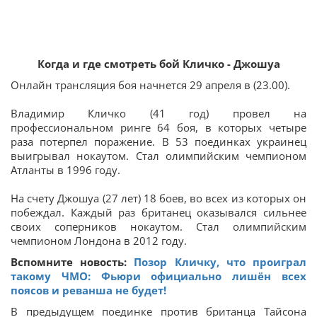
Когда и где смотреть бой Кличко - Джошуа
Онлайн трансляция боя начнется 29 апреля в (23.00).
Владимир Кличко (41 год) провел на
профессиональном ринге 64 боя, в которых четыре
раза потерпел поражение. В 53 поединках украинец
выигрывал нокаутом. Стал олимпийским чемпионом
Атланты в 1996 году.
На счету Джошуа (27 лет) 18 боев, во всех из которых он
побеждал. Каждый раз британец оказывался сильнее
своих соперников нокаутом. Стал олимпийским
чемпионом Лондона в 2012 году.
Вспомните новость:
Позор Кличку, что проиграл
такому ЧМО: Фьюри официально лишён всех
поясов и реванша не будет!
В предыдущем поединке против британца Тайсона