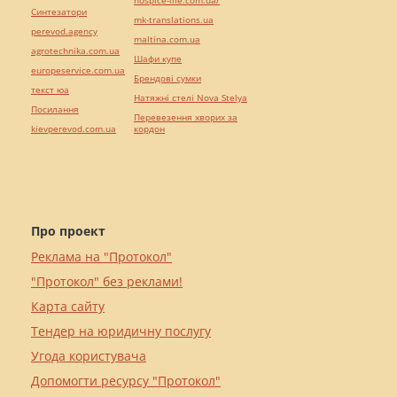
hospice-life.com.ua/
Синтезатори
mk-translations.ua
perevod.agency
maltina.com.ua
agrotechnika.com.ua
Шафи купе
europeservice.com.ua
Брендові сумки
текст юа
Натяжні стелі Nova Stelya
Посилання
Перевезення хворих за
kievperevod.com.ua
кордон
Про проект
Реклама на "Протокол"
"Протокол" без реклами!
Карта сайту
Тендер на юридичну послугу
Угода користувача
Допомогти ресурсу "Протокол"