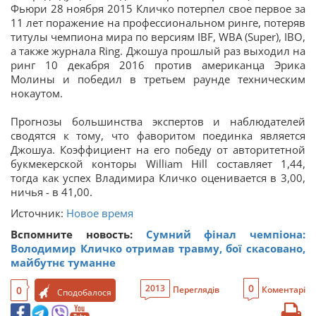
Фьюри 28 ноября 2015 Кличко потерпел свое первое за
11 лет поражение на профессиональном ринге, потеряв
титулы чемпиона мира по версиям IBF, WBA (Super), IBO,
а также журнала Ring. Джошуа прошлый раз выходил на
ринг 10 декабря 2016 против американца Эрика
Молины и победил в третьем раунде техническим
нокаутом.
Прогнозы большинства экспертов и наблюдателей
сводятся к тому, что фаворитом поединка является
Джошуа. Коэффициент на его победу от авторитетной
букмекерской конторы William Hill составляет 1,44,
тогда как успех Владимира Кличко оценивается в 3,00,
ничья - в 41,00.
Источник:
Новое время
Вспомните новость:
Сумний фінал чемпіона:
Володимир Кличко отримав травму, бої скасовано,
майбутнє туманне
0
2013
0
Переглядів
Коментарі
Сподобалося