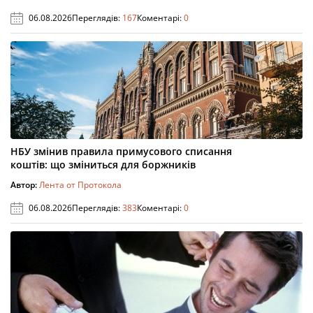
06.08.2026
Переглядів:
167
Коментарі:
0
НБУ змінив правила примусового списання
коштів: що зміниться для боржників
Автор:
Лента от Протокола
06.08.2026
Переглядів:
383
Коментарі:
0