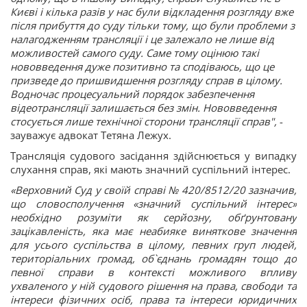
Києві і кілька разів у нас були відкладення розгляду вже
після прибуття до суду тільки тому, що були проблеми з
налагодженням трансляції і це залежало не лише від
можливостей самого суду. Саме тому оцінюю такі
нововведення дуже позитивно та сподіваюсь, що це
призведе до пришвидшення розгляду справ в цілому.
Водночас процесуальний порядок забезпечення
відеотрансляції залишається без змін. Нововведення
стосується лише технічної сторони трансляції справ",
-
зауважує адвокат Тетяна Лежух.
Трансляція судового засідання здійснюється у випадку
слухання справ, які мають значний суспільний інтерес.
«Верховний Суд у своїй справі № 420/8512/20 зазначив,
що словосполучення «значний суспільний інтерес»
необхідно розуміти як серйозну, обґрунтовану
зацікавленість, яка має неабияке виняткове значення
для усього суспільства в цілому, певних груп людей,
територіальних громад, об`єднань громадян тощо до
певної справи в контексті можливого впливу
ухваленого у ній судового рішення на права, свободи та
інтереси фізичних осіб, права та інтереси юридичних