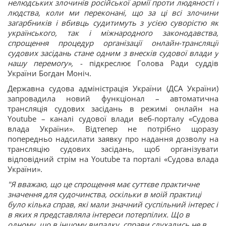
нелюдських злочинів російської армії проти людяності і
людства, коли ми переконані, що за ці всі злочини
загарбників і вбивць судитимуть з усією суворістю як
українського, так і міжнародного законодавства,
спрощення процедур організації онлайн-трансляції
судових засідань стане одним з внесків судової влади у
нашу перемогу»,
- підкреслює Голова Ради суддів
України Богдан Моніч.
Державна судова адміністрація України (ДСА України)
запровадила новий функціонал – автоматична
трансляція судових засідань в режимі онлайн на
Youtube – каналі судової влади веб-порталу «Судова
влада України». Відтепер не потрібно щоразу
попередньо надсилати заявку про надання дозволу на
трансляцію судових засідань, щоб організувати
відповідний стрім на Youtube та порталі «Судова влада
України».
"Я вважаю, що це спрощення має суттєве практичне
значення для судочинства, оскільки в моїй практиці
було кілька справ, які мали значний суспільний інтерес і
в яких я представляла інтереси потерпілих. Що в
одному, що в іншому випадку, справи слухались не в