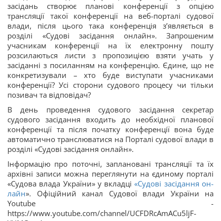
засідань створює планові конференції з опцією
трансляції такої конференції на веб-порталі судової
влади, після цього така конференція з’являється в
розділі «Судові засідання онлайн». Запрошеним
учасникам конференції на їх електронну пошту
розсилаються листи з пропозицією взяти учать у
засіданні з посиланням на конференцію. Єдине, що не
конкретизували – хто буде виступати учасниками
конференції? Усі сторони судового процесу чи тільки
позивач та відповідач?
В день проведення судового засідання секретар
судового засідання входить до необхідної планової
конференції та після початку конференції вона буде
автоматично транслюватися на Порталі судової влади в
розділі «Судові засідання онлайн».
Інформацію про поточні, заплановані трансляції та їх
архівні записи можна переглянути на єдиному порталі
«Судова влада України» у вкладці
«Судові засідання он-
лайн
». Офіційний канал Судової влади України на
Youtube -
https://www.youtube.com/channel/UCFDRcAmACu5ljF-