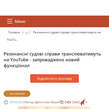
Меню
...
Головна
Резонансні судові справи транслюватимуть на
YouTu...
Резонансні судові справи транслюватимуть
на YouTube - запроваджено новий
функціонал
Відключити рекламу
эксклюзив
0
3445
30.03.2022
Автор:
Дубенкова Марія
4