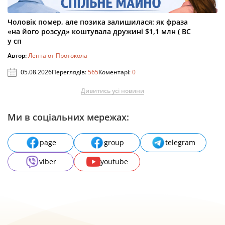
Чоловік помер, але позика залишилася: як фраза
«на його розсуд» коштувала дружині $1,1 млн ( ВС
у сп
Автор:
Лента от Протокола
05.08.2026
Переглядів:
565
Коментарі:
0
Дивитись усі новини
Ми в соціальних мережах:
page
group
telegram
viber
youtube