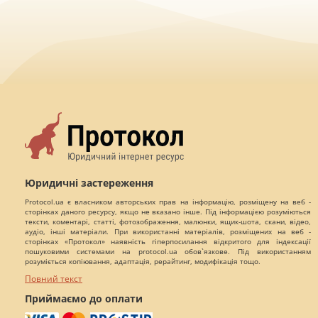
Юридичні застереження
Protocol.ua є власником авторських прав на інформацію, розміщену на веб -
сторінках даного ресурсу, якщо не вказано інше. Під інформацією розуміються
тексти, коментарі, статті, фотозображення, малюнки, ящик-шота, скани, відео,
аудіо, інші матеріали. При використанні матеріалів, розміщених на веб -
сторінках «Протокол» наявність гіперпосилання відкритого для індексації
пошуковими системами на protocol.ua обов`язкове. Під використанням
розуміється копіювання, адаптація, рерайтинг, модифікація тощо.
Повний текст
Приймаємо до оплати