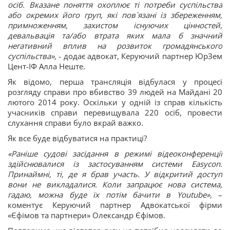
осіб. Вказане поняття охоплює ті потреби суспільства
або окремих його груп, які пов`язані із збереженням,
примноженням, захистом існуючих цінностей,
девальвація та/або втрата яких мала б значний
негативний вплив на розвиток громадянського
суспільства»,
- додає адвокат, Керуючий партнер ЮрЗем
Цент-ІФ Алла Неште.
Як відомо, перша трансляція відбулася у процесі
розгляду справи про вбивство 39 людей на Майдані 20
лютого 2014 року. Оскільки у одній із справ кількість
учасників справи перевищувала 220 осіб, провести
слухання справи було вкрай важко.
Як все буде відбуватися на практиці?
«Раніше судові засідання в режимі відеоконференції
здійснювалися із застосуванням системи
Easycon
.
Принаймні, ті, де я брав участь. У відкритий доступ
вони не викладалися. Коли запрацює нова система,
гадаю, можна бу
д
е їх потім бачити в
You
tube
»,
–
коментує Керуючий партнер Адвокатської фірми
«Єфімов та партнери» Олександр Єфімов.