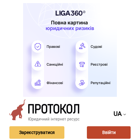
UA
Зареєструватися
Ввійти