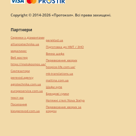
Copyright © 2014-2026 «Протокол». Всі права захищені.
Партнери
Сережки з діамантами
pereklad.ua
alliancetechnika.ua
Підготовка до НМТ / ЗНО
миралинкс
Винна шафа
Веб мастер
Перевезення хворих
https://motokosmos.ua/
hospice-life.com.ua/
Синтезатори
mk-translations.ua
perevod.agency
maltina.com.ua
agrotechnika.com.ua
Шафи купе
europeservice.com.ua
Брендові сумки
текст юа
Натяжні стелі Nova Stelya
Посилання
Перевезення хворих за
kievperevod.com.ua
кордон