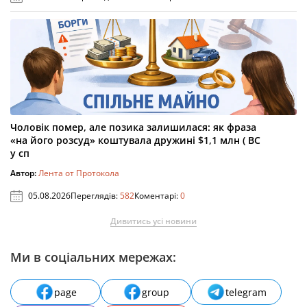
Чоловік помер, але позика залишилася: як фраза
«на його розсуд» коштувала дружині $1,1 млн ( ВС
у сп
Автор:
Лента от Протокола
05.08.2026
Переглядів:
582
Коментарі:
0
Дивитись усі новини
Ми в соціальних мережах:
page
group
telegram