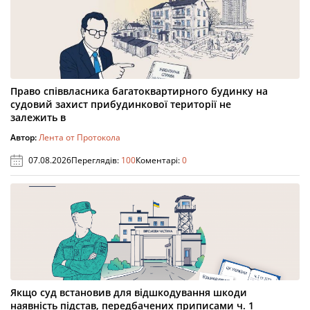
Право співвласника багатоквартирного будинку на
судовий захист прибудинкової території не
залежить в
Автор:
Лента от Протокола
07.08.2026
Переглядів:
100
Коментарі:
0
Якщо суд встановив для відшкодування шкоди
наявність підстав, передбачених приписами ч. 1