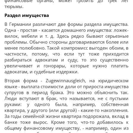
финансовые органы, может грозить до трех лет
тюрьмы.
Раздел имущества
В Германии различают две формы раздела имущества.
Одна - простая - касается домашнего имущества: ложек-
вилок, мебели и т. д. Здесь редко бывают серьезные
проблемы. Обычно стороны договариваются более или
менее полюбовно. Такой компромисс выгоден обоим, в
частности, потому, что если тут тоже приходится
разбираться адвокатам и суду, то это существенно
увеличивает и гонорары, которые нужно платить
адвокатам, и судебные издержки.
Вторая форма - Zugewinnausgleich, на юридическом
языке - выплата стоимости доли от прироста имущества
супругов в период брака. Это можно объяснить так.
Люди вступают в брак, что называется, не с пустыми
руками: у одного была, например, собственная
квартира, у другого (или другой) - какие-то накопления.
За годы семейной жизни квартира подорожала, вклад в
банке тоже вырос. Кроме того, что-то добавилось к
общему финансовому имуществу, - например, один из