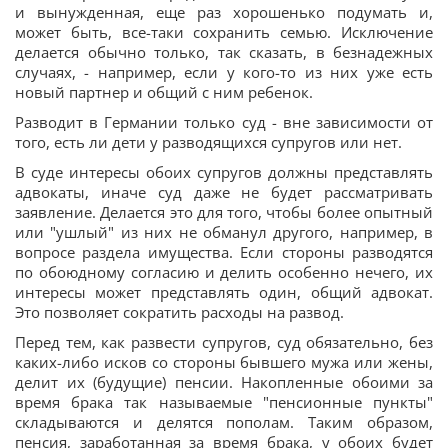
и вынужденная, еще раз хорошенько подумать и,
может быть, все-таки сохранить семью. Исключение
делается обычно только, так сказать, в безнадежных
случаях, - например, если у кого-то из них уже есть
новый партнер и общий с ним ребенок.
Разводит в Германии только суд - вне зависимости от
того, есть ли дети у разводящихся супругов или нет.
В суде интересы обоих супругов должны представлять
адвокаты, иначе суд даже не будет рассматривать
заявление. Делается это для того, чтобы более опытный
или "ушлый" из них не обманул другого, например, в
вопросе раздела имущества. Если стороны разводятся
по обоюдному согласию и делить особенно нечего, их
интересы может представлять один, общий адвокат.
Это позволяет сократить расходы на развод.
Перед тем, как развести супругов, суд обязательно, без
каких-либо исков со стороны бывшего мужа или жены,
делит их (будущие) пенсии. Накопленные обоими за
время брака так называемые "пенсионные пункты"
складываются и делятся пополам. Таким образом,
пенсия, заработанная за время брака, у обоих будет