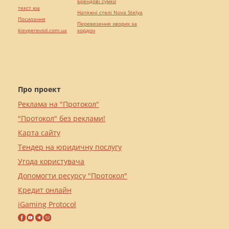
Брендові сумки
текст юа
Натяжні стелі Nova Stelya
Посилання
Перевезення хворих за
kievperevod.com.ua
кордон
Про проект
Реклама на "Протокол"
"Протокол" без реклами!
Карта сайту
Тендер на юридичну послугу
Угода користувача
Допомогти ресурсу "Протокол"
Кредит онлайн
iGaming Protocol