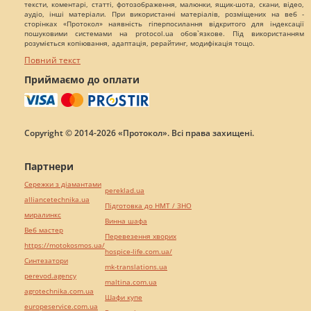
тексти, коментарі, статті, фотозображення, малюнки, ящик-шота, скани, відео,
аудіо, інші матеріали. При використанні матеріалів, розміщених на веб -
сторінках «Протокол» наявність гіперпосилання відкритого для індексації
пошуковими системами на protocol.ua обов`язкове. Під використанням
розуміється копіювання, адаптація, рерайтинг, модифікація тощо.
Повний текст
Приймаємо до оплати
Copyright © 2014-2026 «Протокол». Всі права захищені.
Партнери
Сережки з діамантами
pereklad.ua
alliancetechnika.ua
Підготовка до НМТ / ЗНО
миралинкс
Винна шафа
Веб мастер
Перевезення хворих
https://motokosmos.ua/
hospice-life.com.ua/
Синтезатори
mk-translations.ua
perevod.agency
maltina.com.ua
agrotechnika.com.ua
Шафи купе
europeservice.com.ua