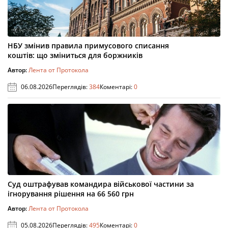
НБУ змінив правила примусового списання
коштів: що зміниться для боржників
Автор:
Лента от Протокола
06.08.2026
Переглядів:
384
Коментарі:
0
Суд оштрафував командира військової частини за
ігнорування рішення на 66 560 грн
Автор:
Лента от Протокола
05.08.2026
Переглядів:
495
Коментарі:
0