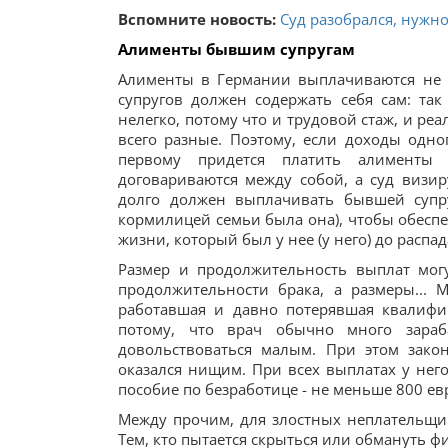
Вспомните новость:
Суд разобрался, нужн
Алименты бывшим супругам
Алименты в Германии выплачиваются не 
супругов должен содержать себя сам: так 
нелегко, потому что и трудовой стаж, и р
всего разные. Поэтому, если доходы одн
первому придется платить алименты б
договариваются между собой, а суд визир
долго должен выплачивать бывшей супру
кормилицей семьи была она), чтобы обеспе
жизни, который был у нее (у него) до распад
Размер и продолжительность выплат мог
продолжительности брака, а размеры... 
работавшая и давно потерявшая квалифи
потому, что врач обычно много зараб
довольствоваться малым. При этом закон
оказался нищим. При всех выплатах у него
пособие по безработице - не меньше 800 ев
Между прочим, для злостных неплательщи
Тем, кто пытается скрыться или обмануть ф