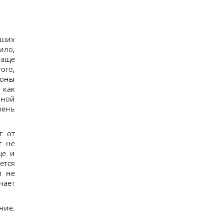
вших
ило,
чаще
ого,
роны
 как
вной
вень
т от
т не
ще и
ется
м не
чает
ние.