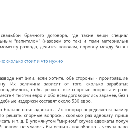
 свадьбой брачного договора, где такие вещи специа
льным "капиталом" (назовем это так) и теми материаль
к моменту развода, делится пополам, поровну между быв
не: сколько стоит и что нужно
зводе нет (или, если хотите, обе стороны - проигравшие)
ну. Их величина зависит от того, сколько зарабаты
понадобилось,чтобы решить все спорные вопросы и разв
есте 4 тысячи евро и обо всем договорились заранее, без т
дебные издержки составят около 530 евро.
го больше стоят адвокаты. Их гонорар определяется разме
ло решать спорные вопросы, сколько раз адвокату приш
исать и т. д. В упомянутом "мирном" случае адвокаты полу
й вопрос не удалось бы решить полюбовно, - услуги адво