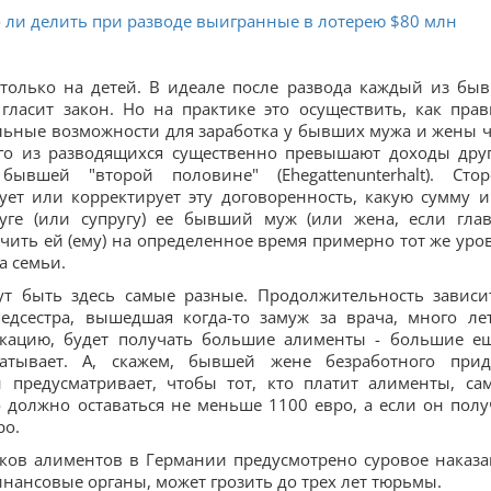
о ли делить при разводе выигранные в лотерею $80 млн
только на детей. В идеале после развода каждый из бы
гласит закон. Но на практике это осуществить, как прав
еальные возможности для заработка у бывших мужа и жены 
ого из разводящихся существенно превышают доходы друг
ывшей "второй половине" (Ehegattenunterhalt). Сто
ует или корректирует эту договоренность, какую сумму и
ге (или супругу) ее бывший муж (или жена, если гла
чить ей (ему) на определенное время примерно тот же уро
а семьи.
ут быть здесь самые разные. Продолжительность зависи
Медсестра, вышедшая когда-то замуж за врача, много ле
кацию, будет получать большие алименты - большие е
атывает. А, скажем, бывшей жене безработного прид
 предусматривает, чтобы тот, кто платит алименты, са
 должно оставаться не меньше 1100 евро, а если он полу
ро.
ков алиментов в Германии предусмотрено суровое наказа
инансовые органы, может грозить до трех лет тюрьмы.