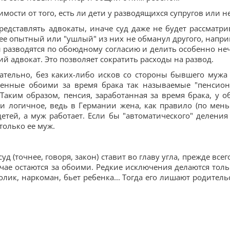
имости от того, есть ли дети у разводящихся супругов или не
едставлять адвокаты, иначе суд даже не будет рассматри
олее опытный или "ушлый" из них не обманул другого, напри
ы разводятся по обоюдному согласию и делить особенно неч
й адвокат. Это позволяет сократить расходы на развод.
язательно, без каких-либо исков со стороны бывшего мужа
пленные обоими за время брака так называемые "пенсио
Таким образом, пенсия, заработанная за время брака, у о
и логичное, ведь в Германии жена, как правило (по мен
 детей, а муж работает. Если бы "автоматического" деления
только ее муж.
уд (точнее, говоря, закон) ставит во главу угла, прежде всег
чае остаются за обоими. Редкие исключения делаются толь
олик, наркоман, бьет ребенка... Тогда его лишают родитель