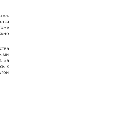
тва:
ются
тоже
ужно
ства
тыми
. За
сь к
угой