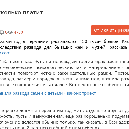
сколько платит
Отключить рекл
0
4750
ждый год в Германии распадаются 150 тысяч браков. Ка
следствия развода для бывших жен и мужей, рассказы
w.com
150 тысяч пар. Чуть ли не каждый третий брак заканчива
о человеческие, психологические, так и материальные - р
отчасти помогают четкие законодательные рамки. Поэто
звода, размер и порядок выплаты алиментов, правила раз
овые накопления, и так далее. Вот некоторые особенности
вила развода семей с детьми - законопроект
 порядке должны перед этим год жить отдельно друг от др
ность, пусть и вынужденная, еще раз хорошенько подумат
ключение делается обычно только, так сказать, в безнаде
 уже есть новый партнер и общий с ним ребенок.