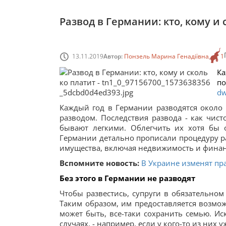
Развод в Германии: кто, кому и 
13.11.2019
Автор:
Понзель Марина Генадіївна
1
Ка
по
d
Каждый год в Германии разводятся около 
разводом. Последствия развода - как чист
бывают легкими. Облегчить их хотя бы 
Германии детально прописали процедуру ра
имущества, включая недвижимость и финанс
Вспомните новость:
В Украине изменят пра
Без этого в Германии не разводят
Чтобы развестись, супруги в обязательном
Таким образом, им предоставляется возмож
может быть, все-таки сохранить семью. Ис
случаях, - например, если у кого-то из них