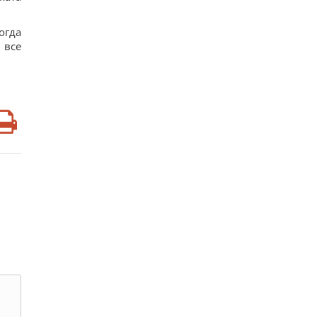
огда
 все