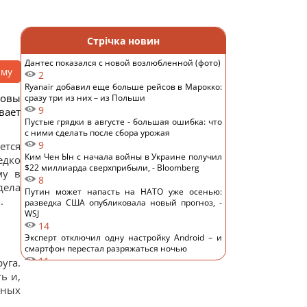
Стрічка новин
Дантес показался с новой возлюбленной (фото)
аму
2
Ryanair добавил еще больше рейсов в Марокко:
ковы
сразу три из них – из Польши
9
вает
Пустые грядки в августе - большая ошибка: что
с ними сделать после сбора урожая
9
ется
Ким Чен Ын с начала войны в Украине получил
едко
$22 миллиарда сверхприбыли, - Bloomberg
му в
8
дела
Путин может напасть на НАТО уже осенью:
.
разведка США опубликовала новый прогноз, -
WSJ
14
Эксперт отключил одну настройку Android – и
смартфон перестал разряжаться ночью
11
уга.
Удары России по кораблям в Черном море: в FP
ь и,
раскрыли последствия
жных
12