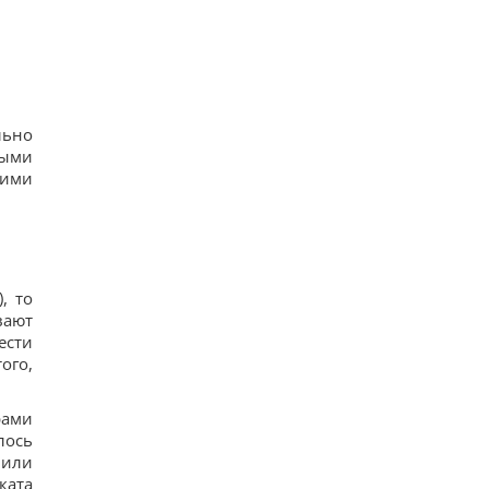
льно
ными
шими
, то
вают
ести
ого,
рами
лось
чили
ката