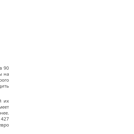
17
Спутник Сатурна вращается так медленно, что
его сутки продолжаются почти 16 дней
16
В Украине появится новый праздник: что будут
отмечать 8 августа
17
7 августа: церковный праздник сегодня, почему
нужно обязательно подать милостыню
35
Нацбанк ослабил гривню: официальный курс
валют на пятницу
14
в 90
ы на
рого
дить
й их
меет
нее.
 427
евро