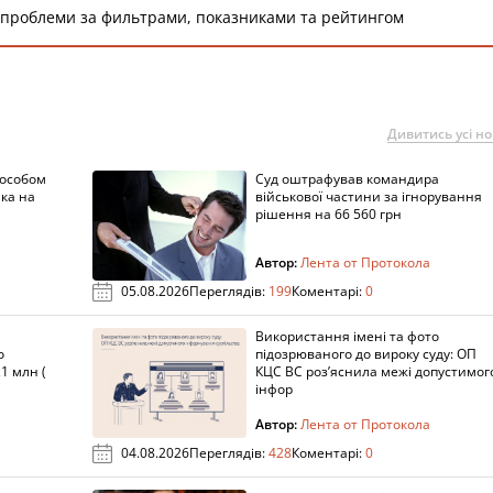
 проблеми за фильтрами, показниками та рейтингом
Дивитись усі н
пособом
Суд оштрафував командира
ка на
військової частини за ігнорування
рішення на 66 560 грн
Автор:
Лента от Протокола
05.08.2026
Переглядів:
199
Коментарі:
0
Використання імені та фото
о
підозрюваного до вироку суду: ОП
1 млн (
КЦС ВС роз’яснила межі допустимог
інфор
Автор:
Лента от Протокола
04.08.2026
Переглядів:
428
Коментарі:
0