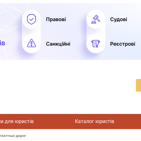
си для юристів
Каталог юристів
платных дорог