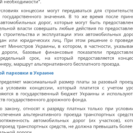
й необходимости".
условиях концессии могут передаваться для строительст
 государственного значения. В то же время после прин
 автомобильных дорог, которые могут быть предоставле
тельной власти совершать любые действия по предоставл
 строительства и эксплуатации этих автомобильных доро
ждан или юридических лиц. При этом решение о провед
ет Министров Украины, в котором, в частности, указыва
 дороги, базовые финансовые показатели предоставл
редельный срок, на который предоставляется концес
неру, маршрут альтернативного бесплатного проезда.
ой парковки в Украине
пределяет максимальный размер платы за разовый проез
а условиях концессии, который платится с учетом ур
ляются в государственный бюджет Украины и используют
ств государственного дорожного фонда.
о закону, относят к разряду платных только при услови
спечения альтернативного проезда транспортных средст
отяженность автомобильных дорог (их участков), кот
проезд транспортных средств, не должна превышать более
ильной дороги.