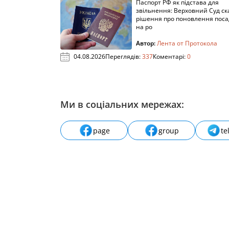
Паспорт РФ як підстава для
звільнення: Верховний Суд ск
рішення про поновлення пос
на ро
Автор:
Лента от Протокола
04.08.2026
Переглядів:
337
Коментарі:
0
Ми в соціальних мережах:
page
group
te