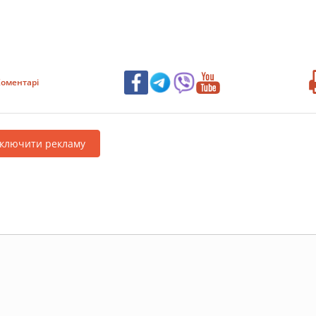
оментарі
дключити рекламу