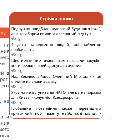
Стрічка новин
Подружжя придбало недорогий будинок в Італії,
аму
але незабаром виявився головний підступ
6
 на
4 дати народження людей, які найлегше
пробачають
ния
10
щего
Шестимісячним немовлятам показали павуків і
ии.
квіти: реакція очей здивувала вчених
10
ий в
Над Землею зійшов Оленячий Місяць: як це
рог"
вплине на знаки зодіаку
дент
14
Україна не вступить до НАТО, але це не поразка
для Києва, - колумніст Rzeczpospolita
, но
10
Глобальне потепління може перевищити
критичний поріг вже у найближчі місяці, -
во и
вчений
ания
11
мого
Кінологи назвали 7 звичок собак, які доводять
їхню безмежну відданість
нных
13