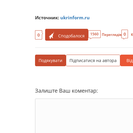
Источник:
ukrinform.ru
0
1560
0
Переглядів
К
Сподобалося
Подякувати
Підписатися на автора
Ві
Залиште Ваш коментар: