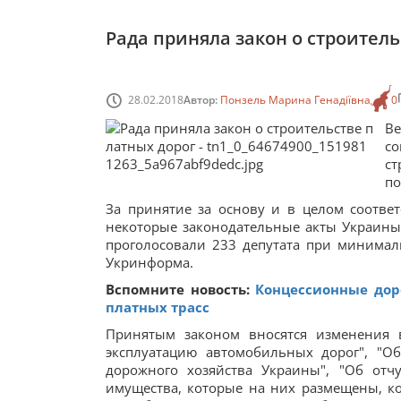
Рада приняла закон о строитель
28.02.2018
Автор:
Понзель Марина Генадіївна
0
В
с
с
по
За принятие за основу и в целом соотв
некоторые законодательные акты Украины 
проголосовали 233 депутата при минимал
Укринформа.
Вспомните новость:
Концессионные доро
платных трасс
Принятым законом вносятся изменения в
эксплуатацию автомобильных дорог", "О
дорожного хозяйства Украины", "Об отч
имущества, которые на них размещены, ко