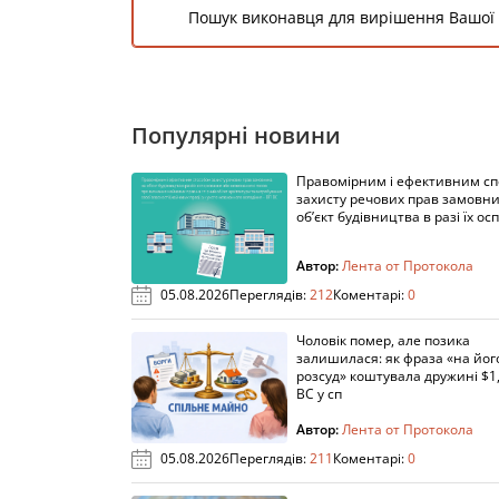
Пошук виконавця для вирішення Вашої
Популярні новини
Правомірним і ефективним с
захисту речових прав замовни
об’єкт будівництва в разі їх осп
Автор:
Лента от Протокола
05.08.2026
Переглядів:
212
Коментарі:
0
Чоловік помер, але позика
залишилася: як фраза «на йог
розсуд» коштувала дружині $1,
ВС у сп
Автор:
Лента от Протокола
05.08.2026
Переглядів:
211
Коментарі:
0