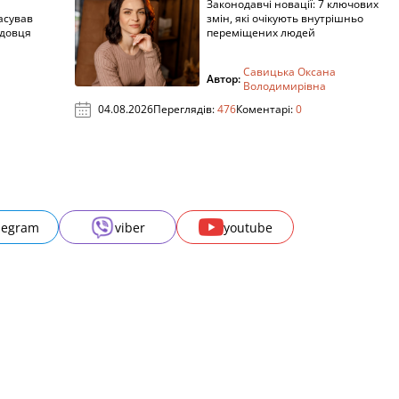
Законодавчі новації: 7 ключових
асував
змін, які очікують внутрішньо
адовця
переміщених людей
Савицька Оксана
Автор:
Володимирівна
04.08.2026
Переглядів:
476
Коментарі:
0
legram
viber
youtube