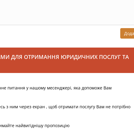
Дод
АМИ ДЛЯ ОТРИМАННЯ ЮРИДИЧНИХ ПОСЛУГ ТА
чне питання у нашому месенджері, яка допоможе Вам
есь з ним через екран , щоб отримати послугу Вам не потрібно
римайте найвигіднішу пропозицію