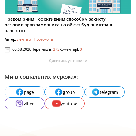
Правомірним і ефективним способом захисту
речових прав замовника на об’єкт будівництва в
разі їх осп
Автор:
Лента от Протокола
05.08.2026
Переглядів:
373
Коментарі:
0
Дивитись усі новини
Ми в соціальних мережах:
page
group
telegram
viber
youtube