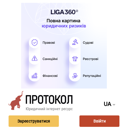
UA
Зареєструватися
Ввійти