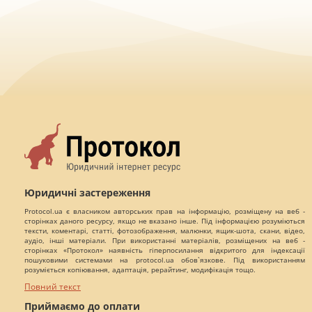
Юридичні застереження
Protocol.ua є власником авторських прав на інформацію, розміщену на веб -
сторінках даного ресурсу, якщо не вказано інше. Під інформацією розуміються
тексти, коментарі, статті, фотозображення, малюнки, ящик-шота, скани, відео,
аудіо, інші матеріали. При використанні матеріалів, розміщених на веб -
сторінках «Протокол» наявність гіперпосилання відкритого для індексації
пошуковими системами на protocol.ua обов`язкове. Під використанням
розуміється копіювання, адаптація, рерайтинг, модифікація тощо.
Повний текст
Приймаємо до оплати