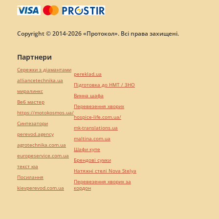
Copyright © 2014-2026 «Протокол». Всі права захищені.
Партнери
Сережки з діамантами
pereklad.ua
alliancetechnika.ua
Підготовка до НМТ / ЗНО
миралинкс
Винна шафа
Веб мастер
Перевезення хворих
https://motokosmos.ua/
hospice-life.com.ua/
Синтезатори
mk-translations.ua
perevod.agency
maltina.com.ua
agrotechnika.com.ua
Шафи купе
europeservice.com.ua
Брендові сумки
текст юа
Натяжні стелі Nova Stelya
Посилання
Перевезення хворих за
kievperevod.com.ua
кордон