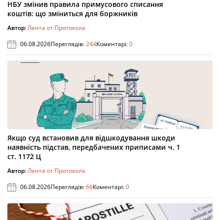
НБУ змінив правила примусового списання
коштів: що зміниться для боржників
Автор:
Лента от Протокола
06.08.2026
Переглядів:
244
Коментарі:
0
Якщо суд встановив для відшкодування шкоди
наявність підстав, передбачених приписами ч. 1
ст. 1172 Ц
Автор:
Лента от Протокола
06.08.2026
Переглядів:
66
Коментарі:
0