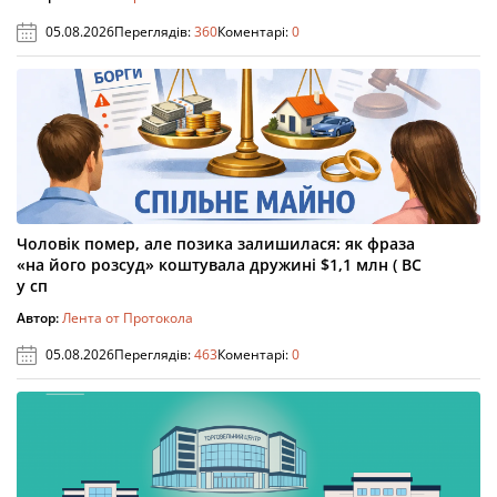
05.08.2026
Переглядів:
360
Коментарі:
0
Чоловік помер, але позика залишилася: як фраза
«на його розсуд» коштувала дружині $1,1 млн ( ВС
у сп
Автор:
Лента от Протокола
05.08.2026
Переглядів:
463
Коментарі:
0