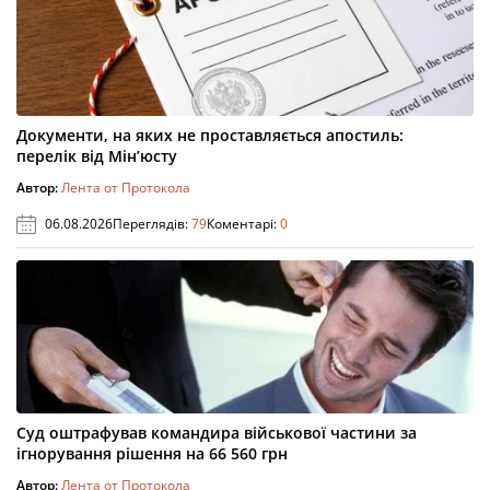
Документи, на яких не проставляється апостиль:
перелік від Мін’юсту
Автор:
Лента от Протокола
06.08.2026
Переглядів:
79
Коментарі:
0
Суд оштрафував командира військової частини за
ігнорування рішення на 66 560 грн
Автор:
Лента от Протокола