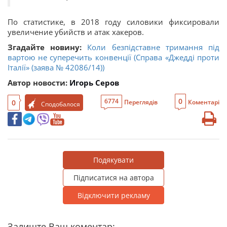
По статистике, в 2018 году силовики фиксировали
увеличение убийств и атак хакеров.
Згадайте новину:
Коли безпідставне тримання під
вартою не суперечить конвенції (Справа «Джедді проти
Італії» (заява № 42086/14))
Автор новости:
Игорь Серов
0
6774
0
Переглядів
Коментарі
Сподобалося
Подякувати
Підписатися на автора
Відключити рекламу
Залиште Ваш коментар: