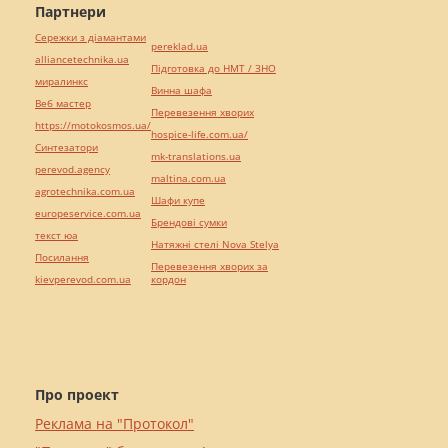
Партнери
Сережки з діамантами
pereklad.ua
alliancetechnika.ua
Підготовка до НМТ / ЗНО
миралинкс
Винна шафа
Веб мастер
Перевезення хворих
https://motokosmos.ua/
hospice-life.com.ua/
Синтезатори
mk-translations.ua
perevod.agency
maltina.com.ua
agrotechnika.com.ua
Шафи купе
europeservice.com.ua
Брендові сумки
текст юа
Натяжні стелі Nova Stelya
Посилання
Перевезення хворих за
kievperevod.com.ua
кордон
Про проект
Реклама на "Протокол"