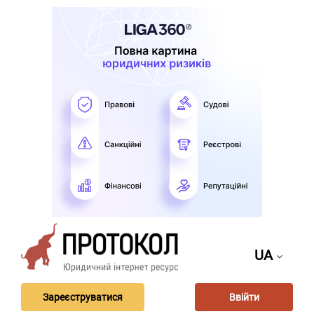
UA
Зареєструватися
Ввійти