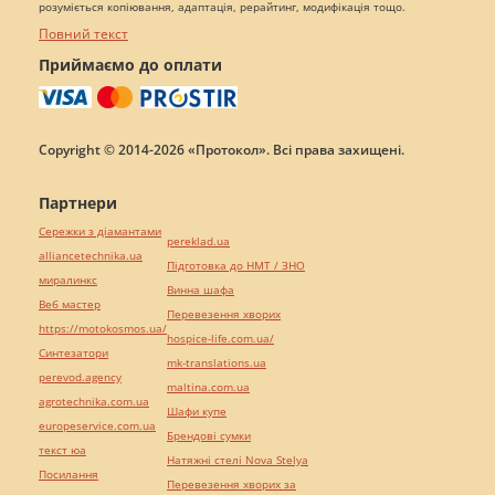
розуміється копіювання, адаптація, рерайтинг, модифікація тощо.
Повний текст
Приймаємо до оплати
Copyright © 2014-2026 «Протокол». Всі права захищені.
Партнери
Сережки з діамантами
pereklad.ua
alliancetechnika.ua
Підготовка до НМТ / ЗНО
миралинкс
Винна шафа
Веб мастер
Перевезення хворих
https://motokosmos.ua/
hospice-life.com.ua/
Синтезатори
mk-translations.ua
perevod.agency
maltina.com.ua
agrotechnika.com.ua
Шафи купе
europeservice.com.ua
Брендові сумки
текст юа
Натяжні стелі Nova Stelya
Посилання
Перевезення хворих за