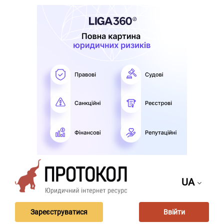
UA
Зареєструватися
Ввійти