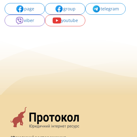
page
group
telegram
viber
youtube