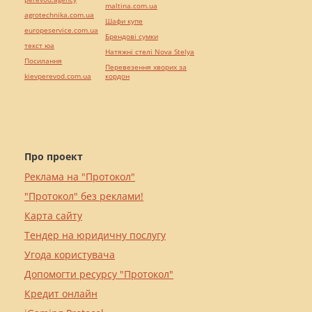
maltina.com.ua
agrotechnika.com.ua
Шафи купе
europeservice.com.ua
Брендові сумки
текст юа
Натяжні стелі Nova Stelya
Посилання
Перевезення хворих за
kievperevod.com.ua
кордон
Про проект
Реклама на "Протокол"
"Протокол" без реклами!
Карта сайту
Тендер на юридичну послугу
Угода користувача
Допомогти ресурсу "Протокол"
Кредит онлайн