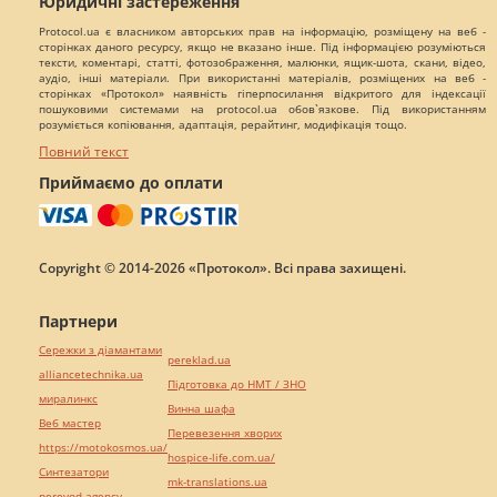
Юридичні застереження
Protocol.ua є власником авторських прав на інформацію, розміщену на веб -
сторінках даного ресурсу, якщо не вказано інше. Під інформацією розуміються
тексти, коментарі, статті, фотозображення, малюнки, ящик-шота, скани, відео,
аудіо, інші матеріали. При використанні матеріалів, розміщених на веб -
сторінках «Протокол» наявність гіперпосилання відкритого для індексації
пошуковими системами на protocol.ua обов`язкове. Під використанням
розуміється копіювання, адаптація, рерайтинг, модифікація тощо.
Повний текст
Приймаємо до оплати
Copyright © 2014-2026 «Протокол». Всі права захищені.
Партнери
Сережки з діамантами
pereklad.ua
alliancetechnika.ua
Підготовка до НМТ / ЗНО
миралинкс
Винна шафа
Веб мастер
Перевезення хворих
https://motokosmos.ua/
hospice-life.com.ua/
Синтезатори
mk-translations.ua
perevod.agency