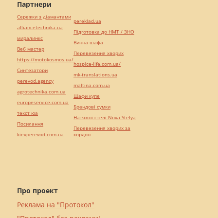
Партнери
Сережки з діамантами
pereklad.ua
alliancetechnika.ua
Підготовка до НМТ / ЗНО
миралинкс
Винна шафа
Веб мастер
Перевезення хворих
https://motokosmos.ua/
hospice-life.com.ua/
Синтезатори
mk-translations.ua
perevod.agency
maltina.com.ua
agrotechnika.com.ua
Шафи купе
europeservice.com.ua
Брендові сумки
текст юа
Натяжні стелі Nova Stelya
Посилання
Перевезення хворих за
kievperevod.com.ua
кордон
Про проект
Реклама на "Протокол"