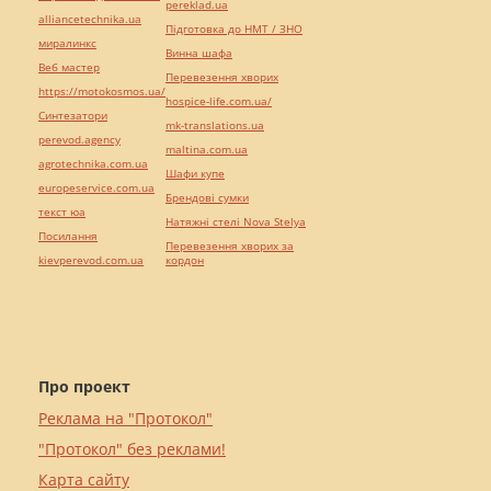
pereklad.ua
alliancetechnika.ua
Підготовка до НМТ / ЗНО
миралинкс
Винна шафа
Веб мастер
Перевезення хворих
https://motokosmos.ua/
hospice-life.com.ua/
Синтезатори
mk-translations.ua
perevod.agency
maltina.com.ua
agrotechnika.com.ua
Шафи купе
europeservice.com.ua
Брендові сумки
текст юа
Натяжні стелі Nova Stelya
Посилання
Перевезення хворих за
kievperevod.com.ua
кордон
Про проект
Реклама на "Протокол"
"Протокол" без реклами!
Карта сайту