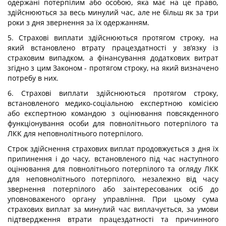
одержані потерпілим або особою, яка має на це право,
здійснюються за весь минулий час, але не більш як за три
роки з дня звернення за їх одержанням.
5. Страхові виплати здійснюються протягом строку, на
який встановлено втрату працездатності у зв’язку із
страховим випадком, а фінансування додаткових витрат
згідно з цим Законом - протягом строку, на який визначено
потребу в них.
6. Страхові виплати здійснюються протягом строку,
встановленого медико-соціальною експертною комісією
або експертною командою з оцінювання повсякденного
функціонування особи для повнолітнього потерпілого та
ЛКК для неповнолітнього потерпілого.
Строк здійснення страхових виплат продовжується з дня їх
припинення і до часу, встановленого під час наступного
оцінювання для повнолітнього потерпілого та огляду ЛКК
для неповнолітнього потерпілого, незалежно від часу
звернення потерпілого або заінтересованих осіб до
уповноваженого органу управління. При цьому сума
страхових виплат за минулий час виплачується, за умови
підтвердження втрати працездатності та причинного