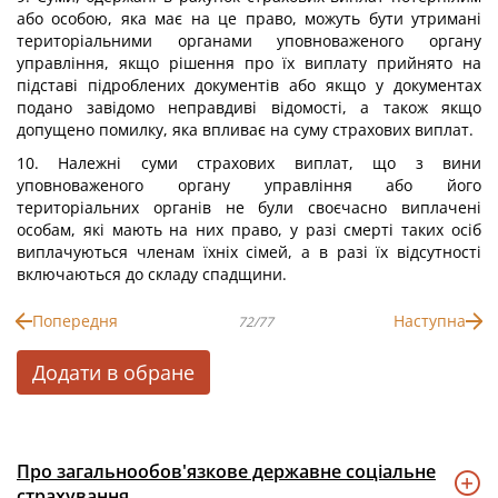
або особою, яка має на це право, можуть бути утримані
територіальними органами уповноваженого органу
управління, якщо рішення про їх виплату прийнято на
підставі підроблених документів або якщо у документах
подано завідомо неправдиві відомості, а також якщо
допущено помилку, яка впливає на суму страхових виплат.
10. Належні суми страхових виплат, що з вини
уповноваженого органу управління або його
територіальних органів не були своєчасно виплачені
особам, які мають на них право, у разі смерті таких осіб
виплачуються членам їхніх сімей, а в разі їх відсутності
включаються до складу спадщини.
Попередня
Наступна
72/77
Додати в обране
Про загальнообов'язкове державне соціальне
страхування