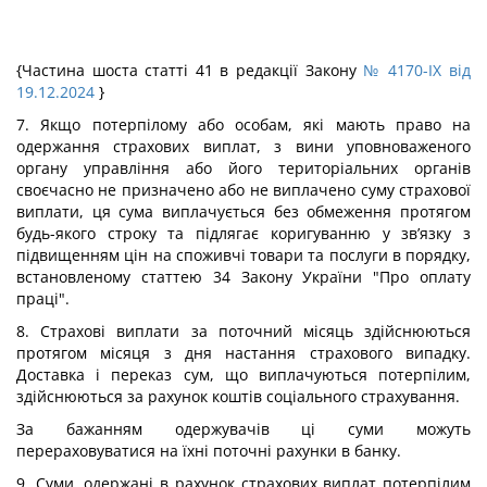
{Частина шоста статті 41 в редакції Закону
№ 4170-IX від
19.12.2024
}
7. Якщо потерпілому або особам, які мають право на
одержання страхових виплат, з вини уповноваженого
органу управління або його територіальних органів
своєчасно не призначено або не виплачено суму страхової
виплати, ця сума виплачується без обмеження протягом
будь-якого строку та підлягає коригуванню у зв’язку з
підвищенням цін на споживчі товари та послуги в порядку,
встановленому статтею 34 Закону України "Про оплату
праці".
8. Страхові виплати за поточний місяць здійснюються
протягом місяця з дня настання страхового випадку.
Доставка і переказ сум, що виплачуються потерпілим,
здійснюються за рахунок коштів соціального страхування.
За бажанням одержувачів ці суми можуть
перераховуватися на їхні поточні рахунки в банку.
9. Суми, одержані в рахунок страхових виплат потерпілим