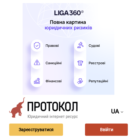
UA
Зареєструватися
Ввійти