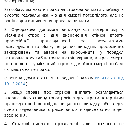
захворювання;
2) особам, які мають право на страхові виплати у зв’язку із
смертю годувальника, - з дня смерті потерпілого, але не
раніше дня виникнення права на виплати.
2. Одноразова допомога виплачується потерпілому в
місячний строк з дня визначення стійкої втрати
професійної працездатності за результатами
розслідування та обліку нещасних випадків, професійних
захворювань та аварій на виробництві у порядку,
встановленому Кабінетом Міністрів України, а в разі смерті
потерпілого - у місячний строк з дня його смерті особам,
які мають на це право.
{Частина друга статті 41 в редакції Закону
№ 4170-IX від
19.12.2024
}
3. Якщо справа про страхові виплати розглядається
вперше після спливу трьох років з дня втрати потерпілим
працездатності внаслідок нещасного випадку або з дня
смерті годувальника, страхові виплати здійснюються з дня
звернення.
4. Страхові виплати, призначені, але своєчасно не