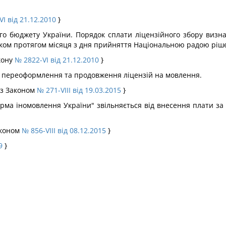
I від 21.12.2010
}
ого бюджету України. Порядок сплати ліцензійного збору визн
иком протягом місяця з дня прийняття Національною радою ріше
кону
№ 2822-VI від 21.12.2010
}
у, переоформлення та продовження ліцензій на мовлення.
із Законом
№ 271-VIII від 19.03.2015
}
рма іномовлення України" звільняється від внесення плати за
аконом
№ 856-VIII від 08.12.2015
}
9
}