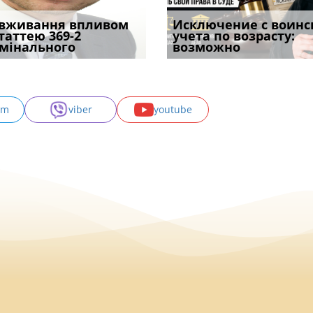
уд встановив для
вживання впливом
Особливості захисту у
Чоловік помер, але
Переоформлення
Исключение с воинс
Восьмий ААС фак
одування шкоди
статтею 369-2
кримінальному
позика залишилася: як
відстрочки за іншою
учета по возрасту:
підтвердив, що 
с
мінального
провадженні: я
фраза «на
підставою: нов
возможно
може скас
am
viber
youtube