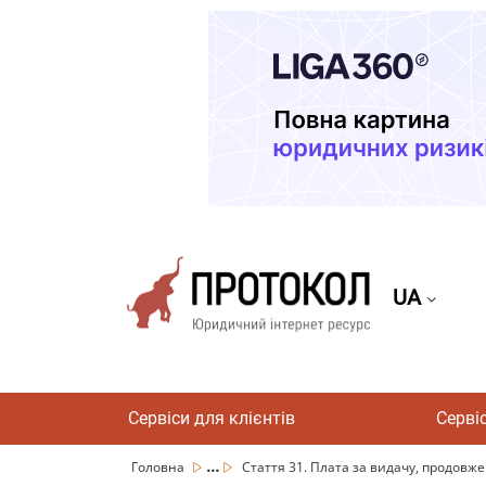
UA
Сервіси для клієнтів
Серві
...
Головна
Стаття 31. Плата за видачу, продовже