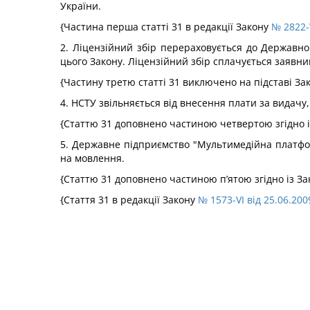
України.
{Частина перша статті 31 в редакції Закону
№ 2822-V
2. Ліцензійний збір перераховується до Державн
цього Закону. Ліцензійний збір сплачується заявн
{Частину третю статті 31 виключено на підставі За
4. НСТУ звільняється від внесення плати за видач
{Статтю 31 доповнено частиною четвертою згідно 
5. Державне підприємство "Мультимедійна платфо
на мовлення.
{Статтю 31 доповнено частиною п’ятою згідно із З
{Стаття 31 в редакції Закону
№ 1573-VI від 25.06.200