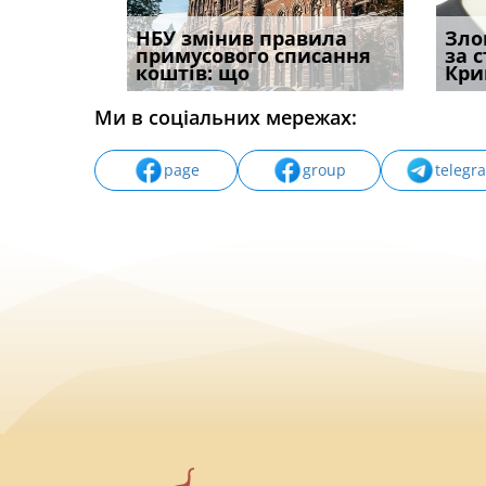
к підстава
НБУ змінив правила
Водії можуть отримати
Якщо с
Зло
ня:
примусового списання
компенсацію за
відшк
за 
коштів: що
незаконні дії
наявні
Кри
Ми в соціальних мережах:
page
group
telegr