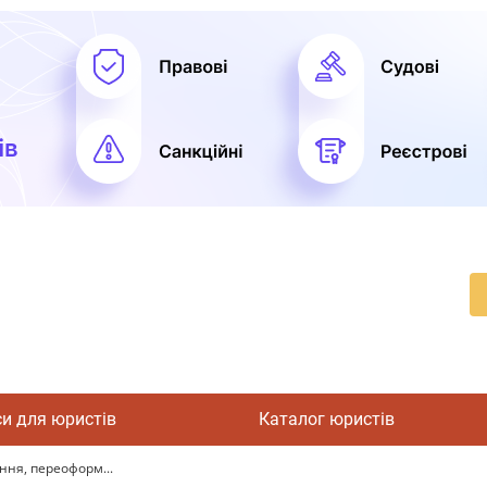
си для юристів
Каталог юристів
ння, переоформ...