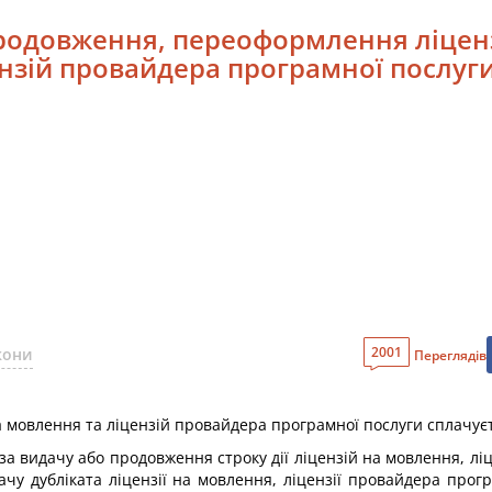
продовження, переоформлення ліценз
ензій провайдера програмної послуг
2001
кони
Переглядів
на мовлення та ліцензій провайдера програмної послуги сплачуєт
 за видачу або продовження строку дії ліцензій на мовлення, л
чу дубліката ліцензії на мовлення, ліцензії провайдера прог