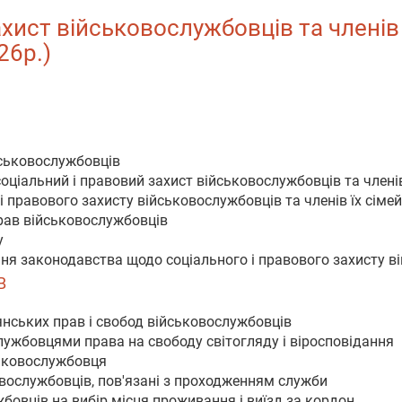
ист військовослужбовців та членів їх
26р.)
йськовослужбовців
оціальний і правовий захист військовослужбовців та членів
 і правового захисту військовослужбовців та членів їх сімей
рав військовослужбовців
у
ня законодавства щодо соціального і правового захисту ві
В
нських прав і свобод військовослужбовців
службовцями права на свободу світогляду і віросповідання
ськовослужбовця
овослужбовців, пов'язані з проходженням служби
жбовців на вибір місця проживання і виїзд за кордон