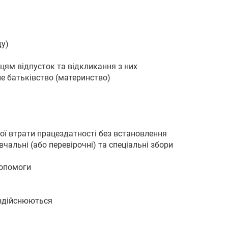
ду)
цям відпусток та відкликання з них
не батьківство (материнство)
вої втрати працездатності без встановлення
вчальні (або перевірочні) та спеціальні збори
допомоги
 здійснюються