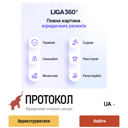
UA
Зареєструватися
Ввійти