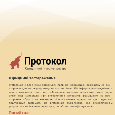
Юридичні застереження
Protocol.ua є власником авторських прав на інформацію, розміщену на веб -
сторінках даного ресурсу, якщо не вказано інше. Під інформацією розуміються
тексти, коментарі, статті, фотозображення, малюнки, ящик-шота, скани, відео,
аудіо, інші матеріали. При використанні матеріалів, розміщених на веб -
сторінках «Протокол» наявність гіперпосилання відкритого для індексації
пошуковими системами на protocol.ua обов`язкове. Під використанням
розуміється копіювання, адаптація, рерайтинг, модифікація тощо.
Повний текст