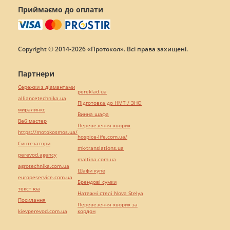
Приймаємо до оплати
Copyright © 2014-2026 «Протокол». Всі права захищені.
Партнери
Сережки з діамантами
pereklad.ua
alliancetechnika.ua
Підготовка до НМТ / ЗНО
миралинкс
Винна шафа
Веб мастер
Перевезення хворих
https://motokosmos.ua/
hospice-life.com.ua/
Синтезатори
mk-translations.ua
perevod.agency
maltina.com.ua
agrotechnika.com.ua
Шафи купе
europeservice.com.ua
Брендові сумки
текст юа
Натяжні стелі Nova Stelya
Посилання
Перевезення хворих за
kievperevod.com.ua
кордон