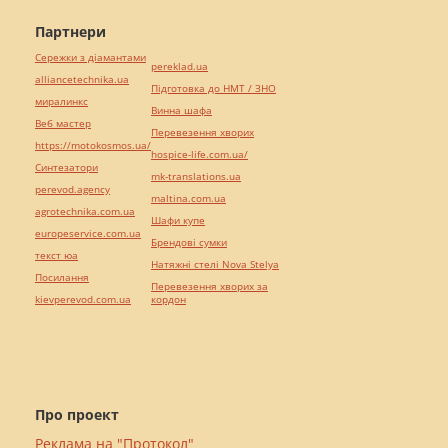
Партнери
Сережки з діамантами
pereklad.ua
alliancetechnika.ua
Підготовка до НМТ / ЗНО
миралинкс
Винна шафа
Веб мастер
Перевезення хворих
https://motokosmos.ua/
hospice-life.com.ua/
Синтезатори
mk-translations.ua
perevod.agency
maltina.com.ua
agrotechnika.com.ua
Шафи купе
europeservice.com.ua
Брендові сумки
текст юа
Натяжні стелі Nova Stelya
Посилання
Перевезення хворих за
kievperevod.com.ua
кордон
Про проект
Реклама на "Протокол"