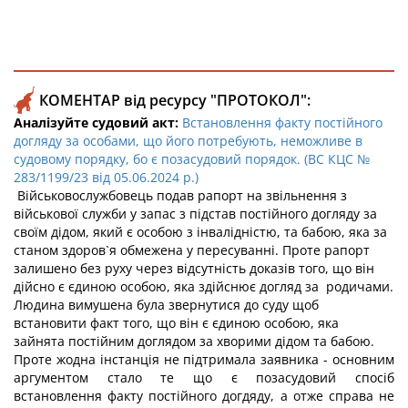
КОМЕНТАР від ресурсу "ПРОТОКОЛ":
Аналізуйте судовий акт:
Встановлення факту постійного
догляду за особами, що його потребують, неможливе в
судовому порядку, бо є позасудовий порядок. (ВС КЦС №
283/1199/23 від 05.06.2024 р.)
Військовослужбовець подав рапорт на звільнення з
військової служби у запас з підстав постійного догляду за
своїм дідом, який є особою з інвалідністю, та бабою, яка за
станом здоров`я обмежена у пересуванні. Проте рапорт
залишено без руху через відсутність доказів того, що він
дійсно є єдиною особою, яка здійснює догляд за родичами.
Людина вимушена була звернутися до суду щоб
встановити факт того, що він є єдиною особою, яка
зайнята постійним доглядом за хворими дідом та бабою.
Проте жодна інстанція не підтримала заявника - основним
аргументом стало те що є позасудовий спосіб
встановлення факту постійного догдяду, а отже справа не