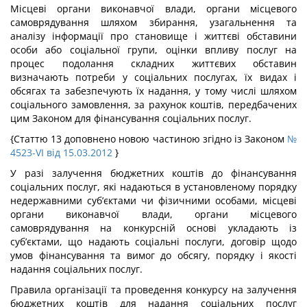
Місцеві органи виконавчої влади, органи місцевого
самоврядування шляхом збирання, узагальнення та
аналізу інформації про становище і життєві обставини
особи або соціальної групи, оцінки впливу послуг на
процес подолання складних життєвих обставин
визначають потреби у соціальних послугах, їх видах і
обсягах та забезпечують їх надання, у тому числі шляхом
соціального замовлення, за рахунок коштів, передбачених
цим Законом для фінансування соціальних послуг.
{Статтю 13 доповнено новою частиною згідно із Законом
№
4523-VI від 15.03.2012
}
У разі залучення бюджетних коштів до фінансування
соціальних послуг, які надаються в установленому порядку
недержавними суб’єктами чи фізичними особами, місцеві
органи виконавчої влади, органи місцевого
самоврядування на конкурсній основі укладають із
суб’єктами, що надають соціальні послуги, договір щодо
умов фінансування та вимог до обсягу, порядку і якості
надання соціальних послуг.
Правила організації та проведення конкурсу на залучення
бюджетних коштів для надання соціальних послуг