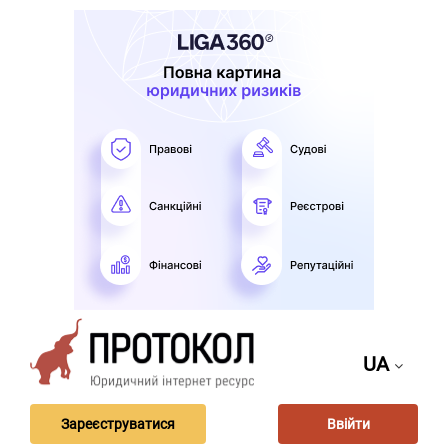
UA
Зареєструватися
Ввійти