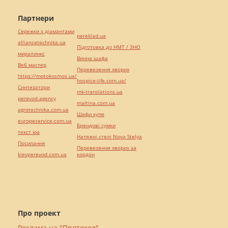
Партнери
Сережки з діамантами
pereklad.ua
alliancetechnika.ua
Підготовка до НМТ / ЗНО
миралинкс
Винна шафа
Веб мастер
Перевезення хворих
https://motokosmos.ua/
hospice-life.com.ua/
Синтезатори
mk-translations.ua
perevod.agency
maltina.com.ua
agrotechnika.com.ua
Шафи купе
europeservice.com.ua
Брендові сумки
текст юа
Натяжні стелі Nova Stelya
Посилання
Перевезення хворих за
kievperevod.com.ua
кордон
Про проект
Реклама на "Протокол"