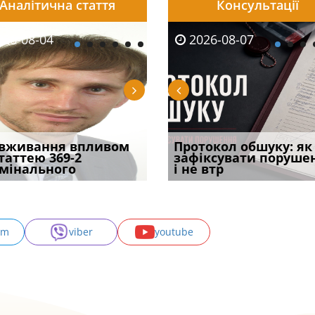
Аналітична стаття
Консультації
08-06
26-08-04
2026-08-05
2026-08-06
2026-08-04
2026-08-07
2026-07-30
уд встановив для
вживання впливом
Штраф, догана чи
Документи, на яких не
Переоформлення
Протокол обшуку: як
Восьмий ААС фак
одування шкоди
статтею 369-2
в’язниця: що загрожує
проставляється
відстрочки за іншою
зафіксувати поруше
підтвердив, що 
с
мінального
лікарю за р
апостиль: пер
підставою: нов
і не втр
може скас
am
viber
youtube