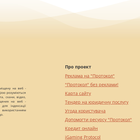
Про проект
Реклама на "Протокол"
"Протокол" без реклами!
міщену на веб -
цією розуміються
Карта сайту
а, скани, відео,
іщених на веб -
Тендер на юридичну послугу
 для індексації
 використанням
Угода користувача
що.
Допомогти ресурсу "Протокол"
Кредит онлайн
iGaming Protocol