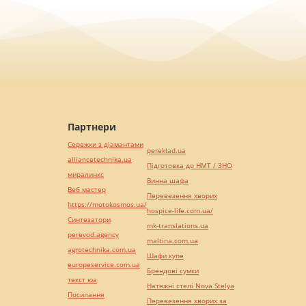
Партнери
Сережки з діамантами
pereklad.ua
alliancetechnika.ua
Підготовка до НМТ / ЗНО
миралинкс
Винна шафа
Веб мастер
Перевезення хворих
https://motokosmos.ua/
hospice-life.com.ua/
Синтезатори
mk-translations.ua
perevod.agency
maltina.com.ua
agrotechnika.com.ua
Шафи купе
europeservice.com.ua
Брендові сумки
текст юа
Натяжні стелі Nova Stelya
Посилання
Перевезення хворих за