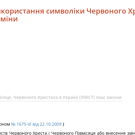
використання символіки Червоного Хр
зміни
сяця, Червоного Кристала в Україні (ЗМІСТ)
Інші закони
аконом
№ 1675-VI від 22.10.2009
}
иств Червоного Хреста і Червоного Півмісяця або внесення зм