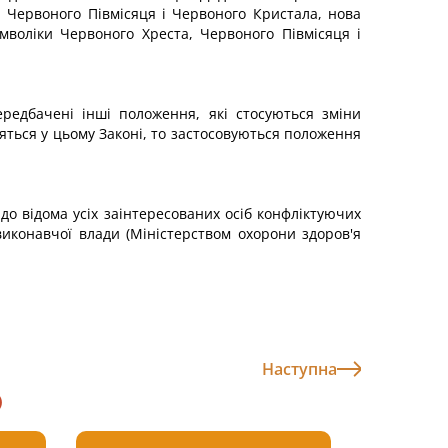
 Червоного Півмісяця і Червоного Кристала, нова
мволіки Червоного Хреста, Червоного Півмісяця і
редбачені інші положення, які стосуються зміни
тяться у цьому Законі, то застосовуються положення
до відома усіх заінтересованих осіб конфліктуючих
иконавчої влади (Міністерством охорони здоров'я
Наступна