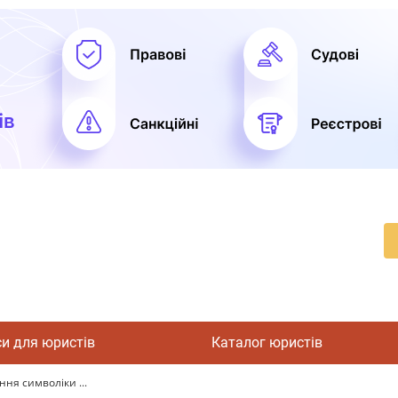
си для юристів
Каталог юристів
ння символіки ...