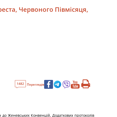
еста, Червоного Півмісяця,
1482
Переглядів
ін до Женевських Конвенцій, Додаткових протоколів