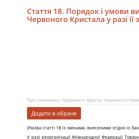
Стаття 18. Порядок і умови 
Червоного Кристала у разі її 
Про символіку Червоного Хреста, Червоного Півмі
Додати в обране
{Назва статті 18 із змінами, внесеними згідно із З
У разі реорганізації Міжнародної Федерації Товар