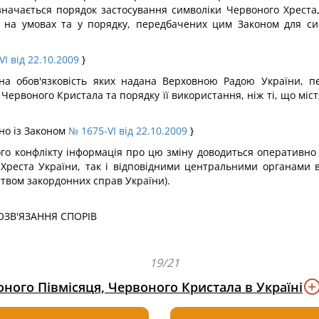
значається порядок застосування символіки Червоного Хреста,
я на умовах та у порядку, передбачених цим Законом для си
I від 22.10.2009
}
а обов'язковість яких надана Верховною Радою України, пе
Червоного Кристала та порядку її використання, ніж ті, що міс
дно із Законом
№ 1675-VI від 22.10.2009
}
ого конфлікту інформація про цю зміну доводиться оперативно 
Хреста України, так і відповідними центральними органами в
ством закордонних справ України).
ЗВ'ЯЗАННЯ СПОРІВ
19/21
ного Півмісяця, Червоного Кристала в Україні