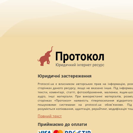
Юридичні застереження
Protocol.ua є власником авторських прав на інформацію, роз
сторінках даного ресурсу, якщо не вказано інше. Під інформа
тексти, коментарі, статті, фотозображення, малюнки, ящик-шот
аудіо, інші матеріали. При використанні матеріалів, розм
сторінках «Протокол» наявність гіперпосилання відкритого
пошуковими системами на protocol.ua обов`язкове. Під
розуміється копіювання, адаптація, рерайтинг, модифікація то
Повний текст
Приймаємо до оплати