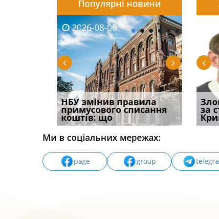
Популярні новини
2026-08-06
2026-08-03
2026-
20
і
НБУ змінив правила
Водії можуть отримати
Якщо с
Зло
способом
примусового списання
компенсацію за
відшк
за 
вих
коштів: що
незаконні дії
наявні
Кри
Ми в соціальних мережах:
page
group
telegr