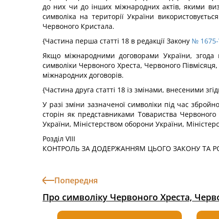
до них чи до інших міжнародних актів, якими ви
символіка на території України використовуєтьс
Червоного Кристала.
{Частина перша статті 18 в редакції Закону
№ 1675-V
Якщо міжнародними договорами України, згода н
символіки Червоного Хреста, Червоного Півмісяця, 
міжнародних договорів.
{Частина друга статті 18 із змінами, внесеними згі
У разі зміни зазначеної символіки під час збройн
сторін як представниками Товариства Червоного 
України, Міністерством оборони України, Міністер
Розділ VIII
КОНТРОЛЬ ЗА ДОДЕРЖАННЯМ ЦЬОГО ЗАКОНУ ТА РО
Попередня
Про символіку Червоного Хреста, Черво