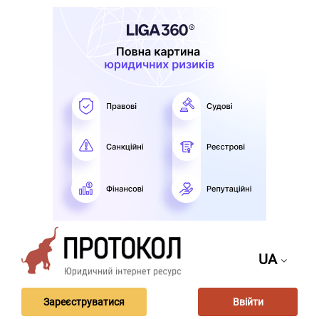
UA
Зареєструватися
Ввійти