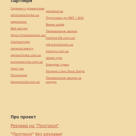
Партнери
Сережки з діамантами
pereklad.ua
alliancetechnika.ua
Підготовка до НМТ / ЗНО
миралинкс
Винна шафа
Веб мастер
Перевезення хворих
https://motokosmos.ua/
hospice-life.com.ua/
Синтезатори
mk-translations.ua
perevod.agency
maltina.com.ua
agrotechnika.com.ua
Шафи купе
europeservice.com.ua
Брендові сумки
текст юа
Натяжні стелі Nova Stelya
Посилання
Перевезення хворих за
kievperevod.com.ua
кордон
Про проект
Реклама на "Протокол"
"Протокол" без реклами!