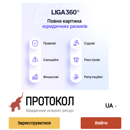
UA
Зареєструватися
Ввійти