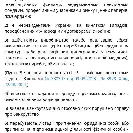
інвестиційними фондами, недержавними пенсійними
фондами, професійними учасниками ринку цінних паперів,
ломбардами;
2) є нерезидентами України, за винятком випадків,
передбачених міжнародними договорами України;
3) здійснюють виробництво та/або реалізацію зброї,
алкогольних напоїв (крім виробництва (без додавання
спирту) та/або реалізації вин виноградних, у тому числі
ігристих, газованих, вин плодово-ягідних, напоїв медових),
тютюнових виробів, обмін валют;
{Пункт 3 частини першої статті 13 із змінами, внесеними
згідно із Законами
№ 3303-IX від 09.08.2023
,
№ 3928-IX від
22.08.2024
}
4) здійснюють надання в оренду нерухомого майна, що є
одним з основних видів діяльності;
5) визнані банкрутами або стосовно яких порушено справу
про банкрутство;
6) перебувають у стадії припинення юридичної особи або
припинення підприємницької діяльності фізичної особи -