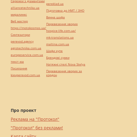
Сережки з діамантами
pereklad.ua
alliancetechnika.ua
Підготовка до НМТ / ЗНО
миралинкс
Винна шафа
Веб мастер
Перевезення хворих
https://motokosmos.ua/
hospice-life.com.ua/
Синтезатори
mk-translations.ua
perevod.agency
maltina.com.ua
agrotechnika.com.ua
Шафи купе
europeservice.com.ua
Брендові сумки
текст юа
Натяжні стелі Nova Stelya
Посилання
Перевезення хворих за
kievperevod.com.ua
кордон
Про проект
Реклама на "Протокол"
"Протокол" без реклами!
Карта сайту