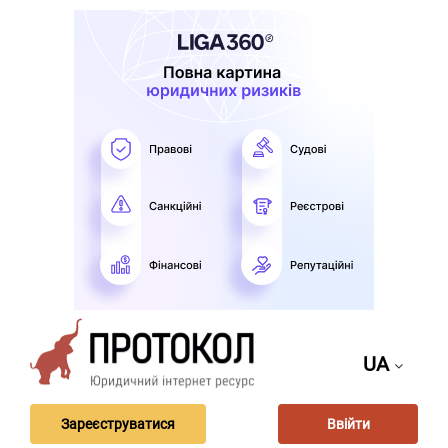
UA
Зареєструватися
Ввійти