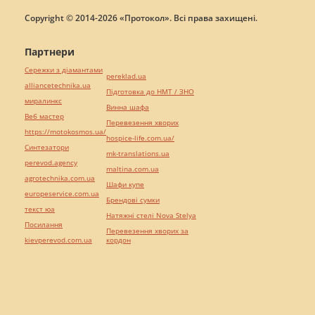
Copyright © 2014-2026 «Протокол». Всі права захищені.
Партнери
Сережки з діамантами
pereklad.ua
alliancetechnika.ua
Підготовка до НМТ / ЗНО
миралинкс
Винна шафа
Веб мастер
Перевезення хворих
https://motokosmos.ua/
hospice-life.com.ua/
Синтезатори
mk-translations.ua
perevod.agency
maltina.com.ua
agrotechnika.com.ua
Шафи купе
europeservice.com.ua
Брендові сумки
текст юа
Натяжні стелі Nova Stelya
Посилання
Перевезення хворих за
kievperevod.com.ua
кордон