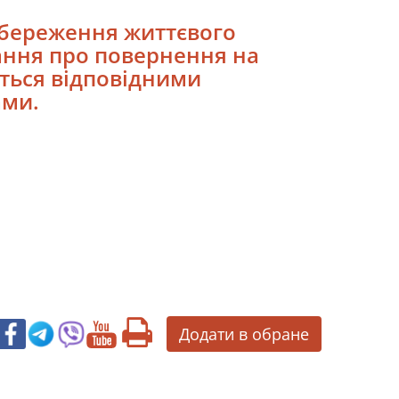
збереження життєвого
тання про повернення на
ться відповідними
ами.
Додати в обране