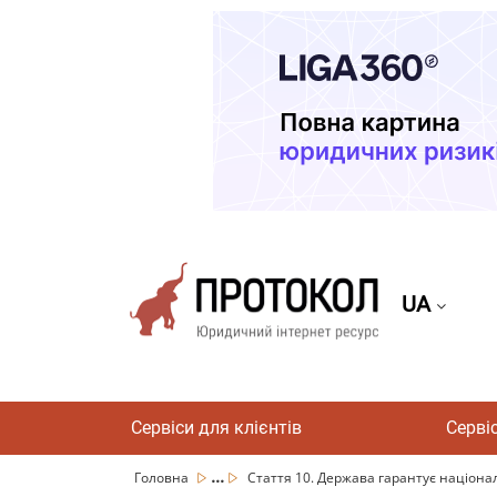
UA
Сервіси для клієнтів
Серві
...
Головна
Стаття 10. Держава гарантує націон