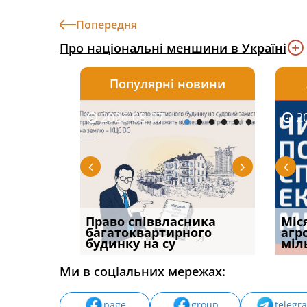
Попередня
Про національні меншини в Україні
Популярні новини
2026-08-07
2026-08-03
2026-
20
р, але
Право співвласника
ФУНДАМЕНТАЛЬНА
Якщо с
Міс
илася: як
багатоквартирного
ПРОБЛЕМА «СУДОВОЇ
відшк
агр
будинку на су
ПРАКТИКИ», АБО ПР
наявні
міл
Ми в соціальних мережах:
page
group
telegr