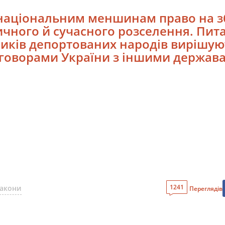
є національним меншинам право на 
ричного й сучасного розселення. Пи
ників депортованих народів вирішую
говорами України з іншими держав
1241
закони
Переглядів