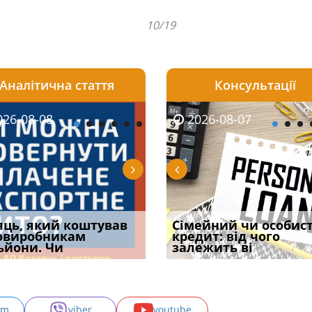
10/19
Аналітична стаття
Консультації
08-06
26-08-08
2026-08-05
2026-08-06
2026-08-07
2026-08-07
2026-07-30
уд встановив для
яць, який коштував
Чи потрібна ФОП
Документи, на яких не
Огляд практики ВС від
Сімейний чи особис
Восьмий ААС фак
одування шкоди
овиробникам
печатка у 2026 році:
проставляється
Ростислава Кравця, що
кредит: від чого
підтвердив, що 
с
ьйони. Чи
правила засто
апостиль: пер
опублі
залежить ві
може скас
am
viber
youtube