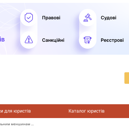
си для юристів
Каталог юристів
альним меншинам ...