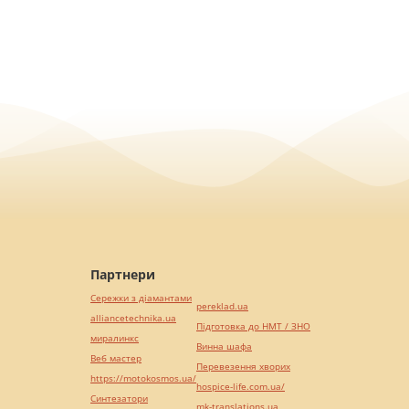
Партнери
Сережки з діамантами
pereklad.ua
alliancetechnika.ua
Підготовка до НМТ / ЗНО
миралинкс
Винна шафа
Веб мастер
Перевезення хворих
https://motokosmos.ua/
hospice-life.com.ua/
Синтезатори
mk-translations.ua