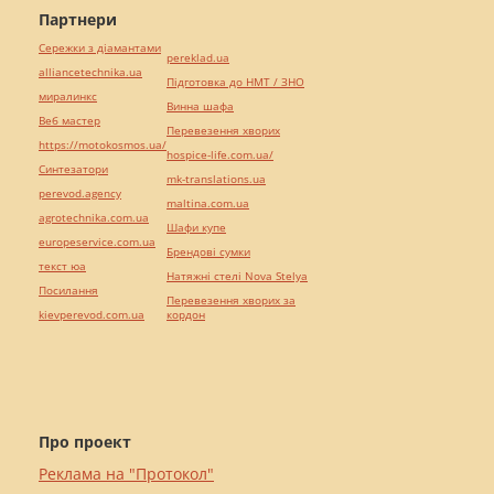
Партнери
Сережки з діамантами
pereklad.ua
alliancetechnika.ua
Підготовка до НМТ / ЗНО
миралинкс
Винна шафа
Веб мастер
Перевезення хворих
https://motokosmos.ua/
hospice-life.com.ua/
Синтезатори
mk-translations.ua
perevod.agency
maltina.com.ua
agrotechnika.com.ua
Шафи купе
europeservice.com.ua
Брендові сумки
текст юа
Натяжні стелі Nova Stelya
Посилання
Перевезення хворих за
kievperevod.com.ua
кордон
Про проект
Реклама на "Протокол"