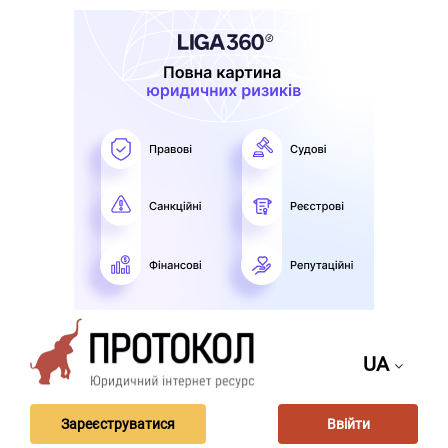
UA
Зареєструватися
Ввійти