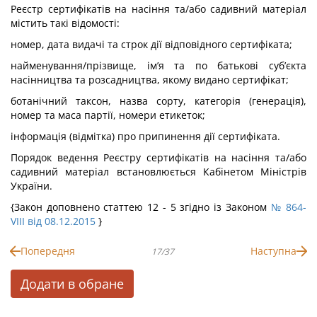
Реєстр сертифікатів на насіння та/або садивний матеріал
містить такі відомості:
номер, дата видачі та строк дії відповідного сертифіката;
найменування/прізвище, ім’я та по батькові суб’єкта
насінництва та розсадництва, якому видано сертифікат;
ботанічний таксон, назва сорту, категорія (генерація),
номер та маса партії, номери етикеток;
інформація (відмітка) про припинення дії сертифіката.
Порядок ведення Реєстру сертифікатів на насіння та/або
садивний матеріал встановлюється Кабінетом Міністрів
України.
{Закон доповнено статтею 12 - 5 згідно із Законом
№ 864-
VIII від 08.12.2015
}
Попередня
Наступна
17/37
Додати в обране