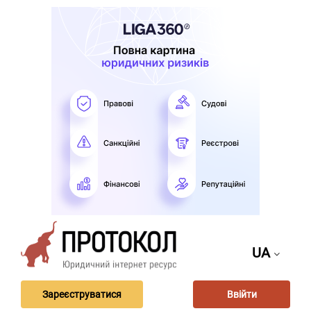
UA
Зареєструватися
Ввійти