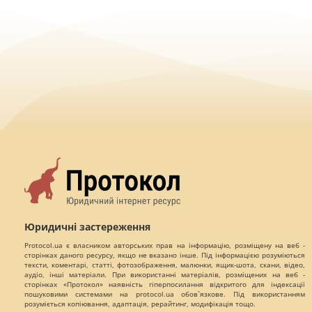
Юридичні застереження
Protocol.ua є власником авторських прав на інформацію, розміщену на веб -
сторінках даного ресурсу, якщо не вказано інше. Під інформацією розуміються
тексти, коментарі, статті, фотозображення, малюнки, ящик-шота, скани, відео,
аудіо, інші матеріали. При використанні матеріалів, розміщених на веб -
сторінках «Протокол» наявність гіперпосилання відкритого для індексації
пошуковими системами на protocol.ua обов`язкове. Під використанням
розуміється копіювання, адаптація, рерайтинг, модифікація тощо.