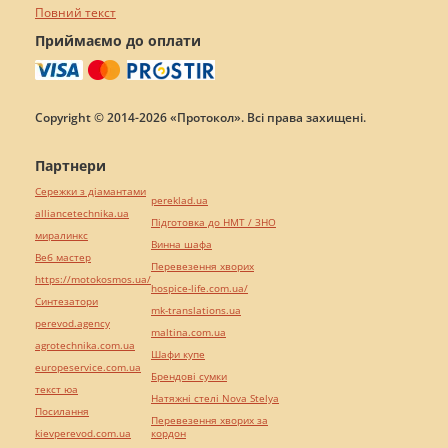
Повний текст
Приймаємо до оплати
Copyright © 2014-2026 «Протокол». Всі права захищені.
Партнери
Сережки з діамантами
pereklad.ua
alliancetechnika.ua
Підготовка до НМТ / ЗНО
миралинкс
Винна шафа
Веб мастер
Перевезення хворих
https://motokosmos.ua/
hospice-life.com.ua/
Синтезатори
mk-translations.ua
perevod.agency
maltina.com.ua
agrotechnika.com.ua
Шафи купе
europeservice.com.ua
Брендові сумки
текст юа
Натяжні стелі Nova Stelya
Посилання
Перевезення хворих за
kievperevod.com.ua
кордон