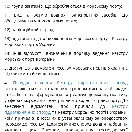
10) групи вантажів, що обробляються в морському порту;
11) вид та розмір водних транспортних засобів, що
обслуговуються в морському порту;
12) навігаційний період;
13) підстави та дата виключення морського порту з Реєстру
морських портів України;
14) інші відомості, визначені в порядку ведення Реєстру
морських портів України.
3. Доступ до відомостей Реєстру морських портів України є
відкритим та безоплатним.
4.
Порядок ведення Реєстру гідротехнічних споруд
встановлюється центральним органом виконавчої влади,
що забезпечує формування та реалізує державну політику
у сферах морського і внутрішнього водного транспорту. До
внесення відомостей про причали до
Реєстру
гідротехнічних споруд
та Реєстру морських портів України,
крім причалів, внесених в установленому законодавством
порядку до Реєстру гідротехнічних споруд до дня набрання
чинності цим Законом, провадження господарської