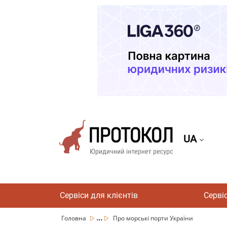
UA
Сервіси для клієнтів
Серві
...
Головна
Про морські порти України