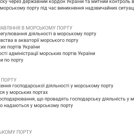
уску через державний кордон України та митний контроль 
в морському порту під час виникнення надзвичайних ситуац
РАВЛІННЯ В МОРСЬКОМУ ПОРТУ
регулювання діяльності в морському порту
авства в акваторії морського порту
их портів України
сті адміністрації морських портів України
и по порту
 ПОРТУ
ення господарської діяльності у морському порту
ся у морських портах
 господарювання, що провадять господарську діяльність у 
що надаються у морському порту
СЬКОМУ ПОРТУ