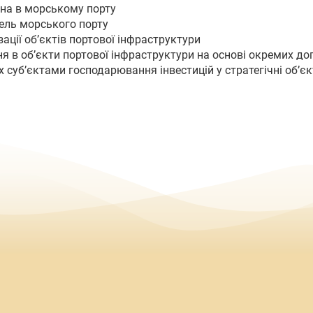
на в морському порту
ель морського порту
ації об’єктів портової інфраструктури
ня в об’єкти портової інфраструктури на основі окремих до
х суб’єктами господарювання інвестицій у стратегічні об’є