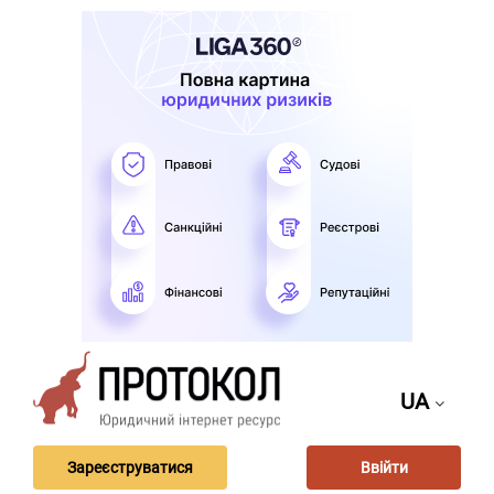
UA
Зареєструватися
Ввійти