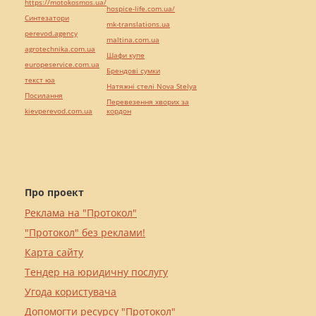
https://motokosmos.ua/
hospice-life.com.ua/
Синтезатори
mk-translations.ua
perevod.agency
maltina.com.ua
agrotechnika.com.ua
Шафи купе
europeservice.com.ua
Брендові сумки
текст юа
Натяжні стелі Nova Stelya
Посилання
Перевезення хворих за
kievperevod.com.ua
кордон
Про проект
Реклама на "Протокол"
"Протокол" без реклами!
Карта сайту
Тендер на юридичну послугу
Угода користувача
Допомогти ресурсу "Протокол"