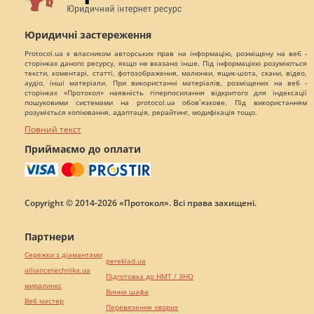
Юридичні застереження
Protocol.ua є власником авторських прав на інформацію, розміщену на веб -
сторінках даного ресурсу, якщо не вказано інше. Під інформацією розуміються
тексти, коментарі, статті, фотозображення, малюнки, ящик-шота, скани, відео,
аудіо, інші матеріали. При використанні матеріалів, розміщених на веб -
сторінках «Протокол» наявність гіперпосилання відкритого для індексації
пошуковими системами на protocol.ua обов`язкове. Під використанням
розуміється копіювання, адаптація, рерайтинг, модифікація тощо.
Повний текст
Приймаємо до оплати
Copyright © 2014-2026 «Протокол». Всі права захищені.
Партнери
Сережки з діамантами
pereklad.ua
alliancetechnika.ua
Підготовка до НМТ / ЗНО
миралинкс
Винна шафа
Веб мастер
Перевезення хворих