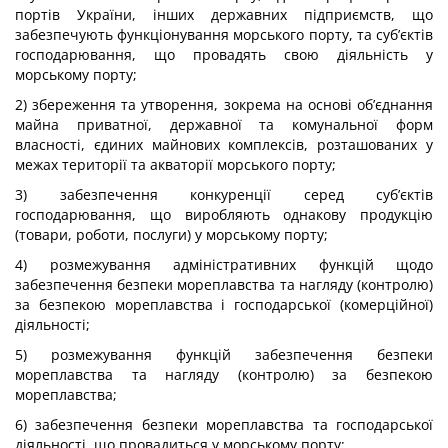
портів України, інших державних підприємств, що
забезпечують функціонування морського порту, та суб’єктів
господарювання, що провадять свою діяльність у
морському порту;
2) збереження та утворення, зокрема на основі об’єднання
майна приватної, державної та комунальної форм
власності, єдиних майнових комплексів, розташованих у
межах території та акваторії морського порту;
3) забезпечення конкуренції серед суб’єктів
господарювання, що виробляють однакову продукцію
(товари, роботи, послуги) у морському порту;
4) розмежування адміністративних функцій щодо
забезпечення безпеки мореплавства та нагляду (контролю)
за безпекою мореплавства і господарської (комерційної)
діяльності;
5) розмежування функцій забезпечення безпеки
мореплавства та нагляду (контролю) за безпекою
мореплавства;
6) забезпечення безпеки мореплавства та господарської
діяльності, що провадиться у морському порту;