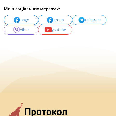
Ми в соціальних мережах:
page
group
telegram
viber
youtube