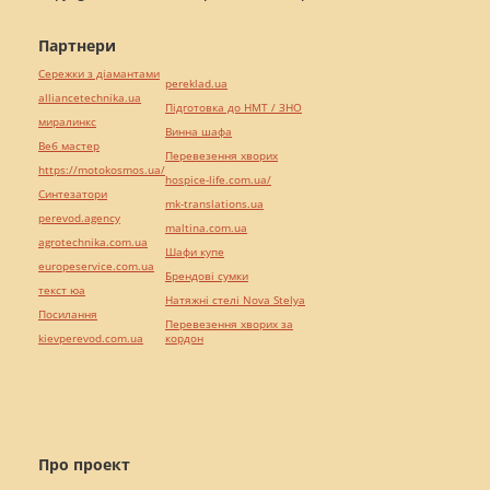
Партнери
Сережки з діамантами
pereklad.ua
alliancetechnika.ua
Підготовка до НМТ / ЗНО
миралинкс
Винна шафа
Веб мастер
Перевезення хворих
https://motokosmos.ua/
hospice-life.com.ua/
Синтезатори
mk-translations.ua
perevod.agency
maltina.com.ua
agrotechnika.com.ua
Шафи купе
europeservice.com.ua
Брендові сумки
текст юа
Натяжні стелі Nova Stelya
Посилання
Перевезення хворих за
kievperevod.com.ua
кордон
Про проект