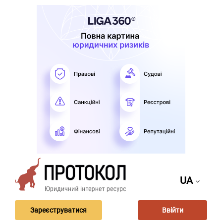
UA
Зареєструватися
Ввійти