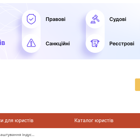
си для юристів
Каталог юристів
аштування індус...