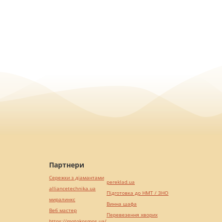
Партнери
Сережки з діамантами
pereklad.ua
alliancetechnika.ua
Підготовка до НМТ / ЗНО
миралинкс
Винна шафа
Веб мастер
Перевезення хворих
https://motokosmos.ua/