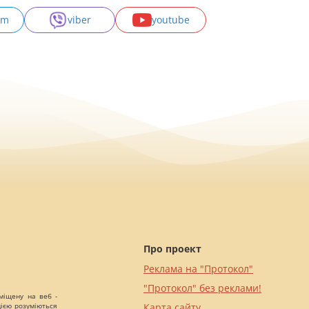
am
viber
youtube
Про проект
Реклама на "Протокол"
"Протокол" без реклами!
міщену на веб -
цією розуміються
Карта сайту