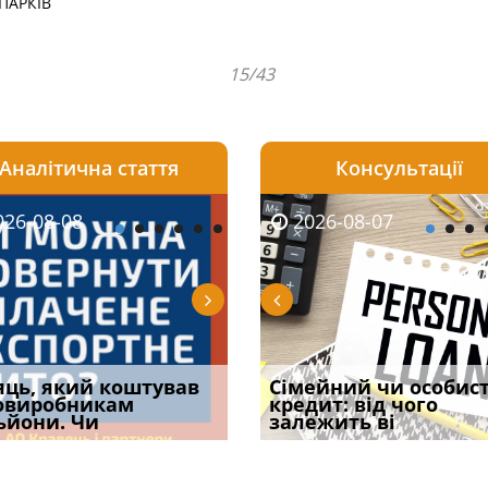
ПАРКІВ
15/43
Аналітична стаття
Консультації
08-06
26-08-08
2026-08-05
2026-08-06
2026-08-07
2026-08-07
2026-07-30
уд встановив для
яць, який коштував
Чи потрібна ФОП
Документи, на яких не
Огляд практики ВС від
Сімейний чи особис
Восьмий ААС фак
одування шкоди
овиробникам
печатка у 2026 році:
проставляється
Ростислава Кравця, що
кредит: від чого
підтвердив, що 
с
ьйони. Чи
правила засто
апостиль: пер
опублі
залежить ві
може скас