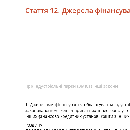
Стаття 12. Джерела фінансув
Про індустріальні парки (ЗМІСТ)
Інші закони
1. Джерелами фінансування облаштування індустрі
законодавством, кошти приватних інвесторів, у т
інших фінансово-кредитних установ, кошти з інших
Розділ IV