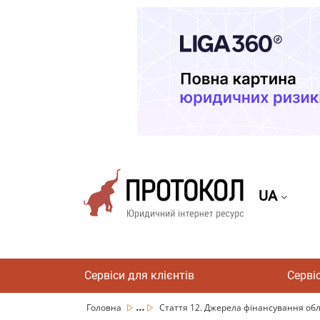
UA
Сервіси для клієнтів
Серві
...
Головна
Стаття 12. Джерела фінансування обл