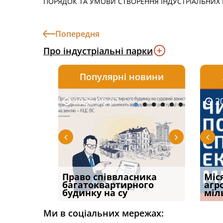
ПОРЯДОК ТА УМОВИ СТВОРЕННЯ ІНДУСТРІАЛЬНИХ 
Попередня
Про індустріальні парки
Популярні новини
2026-08-07
2026-08-03
2026-
20
р, але
Право співвласника
ФУНДАМЕНТАЛЬНА
Якщо с
Міс
илася: як
багатоквартирного
ПРОБЛЕМА «СУДОВОЇ
відшк
агр
будинку на су
ПРАКТИКИ», АБО ПР
наявні
міл
Ми в соціальних мережах: