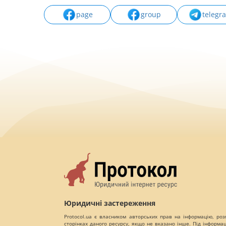
page
group
telegr
Юридичні застереження
Protocol.ua є власником авторських прав на інформацію, роз
сторінках даного ресурсу, якщо не вказано інше. Під інформа