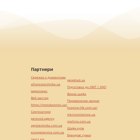
Партнери
Сережки з діамантами
pereklad.ua
alliancetechnika.ua
Підготовка до НМТ / ЗНО
миралинкс
Винна шафа
Веб мастер
Перевезення хворих
https://motokosmos.ua/
hospice-life.com.ua/
Синтезатори
mk-translations.ua
perevod.agency
maltina.com.ua
agrotechnika.com.ua
Шафи купе
europeservice.com.ua
Брендові сумки
текст юа