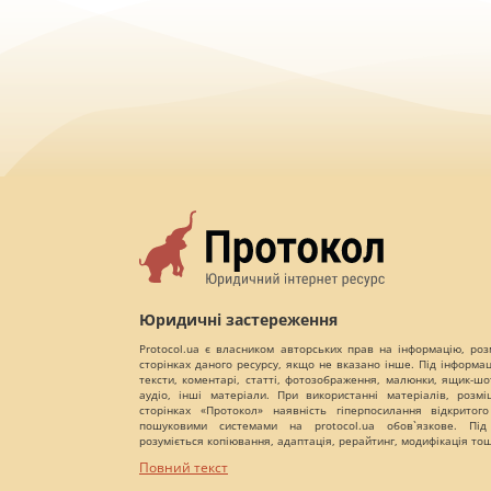
Юридичні застереження
Protocol.ua є власником авторських прав на інформацію, роз
сторінках даного ресурсу, якщо не вказано інше. Під інформа
тексти, коментарі, статті, фотозображення, малюнки, ящик-шот
аудіо, інші матеріали. При використанні матеріалів, розм
сторінках «Протокол» наявність гіперпосилання відкритого
пошуковими системами на protocol.ua обов`язкове. Під
розуміється копіювання, адаптація, рерайтинг, модифікація то
Повний текст