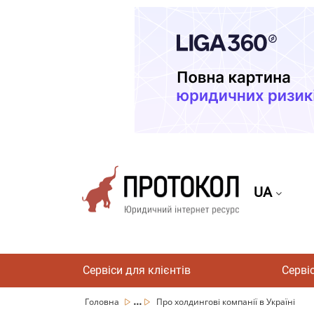
UA
Сервіси для клієнтів
Серві
...
Головна
Про холдингові компанії в Україні