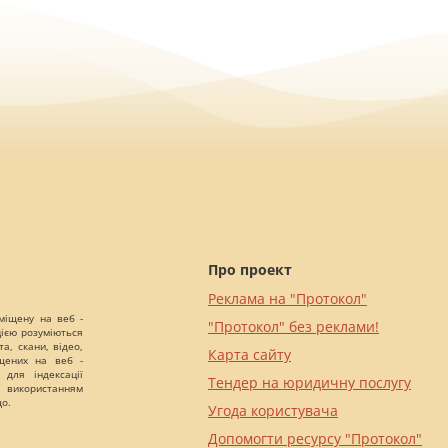
Про проект
Реклама на "Протокол"
міщену на веб -
"Протокол" без реклами!
цією розуміються
а, скани, відео,
Карта сайту
іщених на веб -
 для індексації
Тендер на юридичну послугу
 використанням
що.
Угода користувача
Допомогти ресурсу "Протокол"