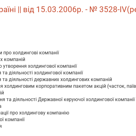
аїні || від 15.03.2006р. - № 3528-IV(
и про холдингові компанії
их компаній
о утворення холдингової компанії
 та діяльності холдингової компанії
я та діяльності державних холдингових компаній
ня холдинговим корпоративним пакетом акцій (часток, паїв
ій
ння та діяльності Державної керуючої холдингової компанії
а
ації про холдингову компанію
ої компанії
я