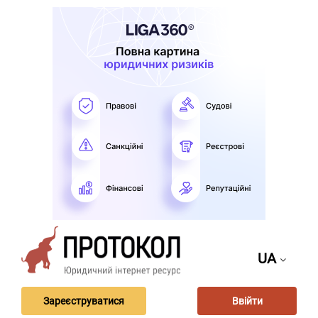
UA
Зареєструватися
Ввійти