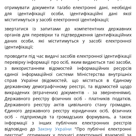
отримувати документи та/або електронні дані, необхідні
для ідентифікації особи, ідентифікаційні дані якої
міститимуться у засобі електронної ідентифікації;
звертатися із запитами до компетентних державних
органів для перевірки та підтвердження ідентифікаційних
даних особи, які міститимуться у засобі електронної
ідентифікації;
проводити під час видачі засобів електронної ідентифікації
перевірку інформації про осіб, яким видаються такі засоби,
з використанням відомостей інформаційних ресурсів
єдиної інформаційної системи Міністерства внутрішніх
справ України (відомостей, що містяться в Єдиному
державному демографічному реєстрі, та відомостей щодо
викрадених (втрачених) документів - за зверненнями),
Державного реєстру фізичних осіб - платників податків,
Державного реєстру актів цивільного стану громадян,
Єдиного державного реєстру юридичних осіб, фізичних
осіб - підприємців та громадських формувань, а також
інформації з інших публічних електронних реєстрів
відповідно до
Закону України
"Про публічні електронні
реєстри", отриманих у процесі електронної взаємодії за