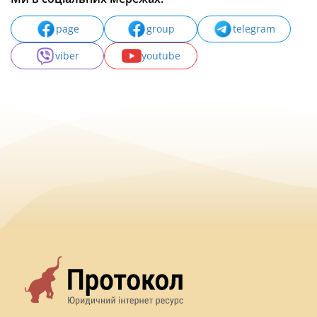
page
group
telegram
viber
youtube