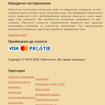
Юридичні застереження
Protocol.ua є власником авторських прав на інформацію, розміщену на веб -
сторінках даного ресурсу, якщо не вказано інше. Під інформацією розуміються
тексти, коментарі, статті, фотозображення, малюнки, ящик-шота, скани, відео,
аудіо, інші матеріали. При використанні матеріалів, розміщених на веб -
сторінках «Протокол» наявність гіперпосилання відкритого для індексації
пошуковими системами на protocol.ua обов`язкове. Під використанням
розуміється копіювання, адаптація, рерайтинг, модифікація тощо.
Повний текст
Приймаємо до оплати
Copyright © 2014-2026 «Протокол». Всі права захищені.
Партнери
Сережки з діамантами
pereklad.ua
alliancetechnika.ua
Підготовка до НМТ / ЗНО
миралинкс
Винна шафа
Веб мастер
Перевезення хворих
https://motokosmos.ua/
hospice-life.com.ua/
Синтезатори
mk-translations.ua