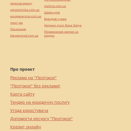
perevod.agency
maltina.com.ua
agrotechnika.com.ua
Шафи купе
europeservice.com.ua
Брендові сумки
текст юа
Натяжні стелі Nova Stelya
Посилання
Перевезення хворих за
kievperevod.com.ua
кордон
Про проект
Реклама на "Протокол"
"Протокол" без реклами!
Карта сайту
Тендер на юридичну послугу
Угода користувача
Допомогти ресурсу "Протокол"
Кредит онлайн